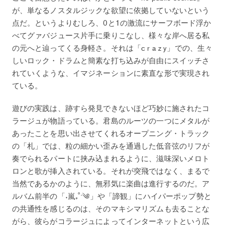
が、単なるノスタルジックな欲望に依拠していないという
点だ。というよりむしろ、0と1の激流にサーフボード浮か
べてグァバジュース片手に乗りこなし、様々な岸へ居る私
の元へと辿ってくる身軽さ。それは「c r a z y」での、生々
しいロック・ドラムと簡素な打ち込みが自由にスイッチさ
れていくような、イマジネーションに素直な形で実現され
ている。
遊びの実践は、跡すら発見できないほど巧妙に施されたコ
ラージュが物語っている。君島のルーツの一つにメタルが
あったことを思い出させてくれるオープニング・トラック
の「札」では、粒の細かい歪みを通過した低音弦のリフが
奏でられるパートに挟み込まれるように、滋味深いメロト
ロンと歌が挿入されている。それが突飛ではなく、まるで
当然であるかのように、無邪気に楽曲は進行するのだ。ア
ルバム前半の「˖嵐₊˚ˑ༄」や「諦観」にハイパーポップ勢と
の共通性を感じるのは、そのマキシマリズムも去ることな
がら、彼らがコラージュによってインターネットという広