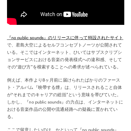
『no public sounds』のリリースに伴って特設されたサイト
で、君島大空によるセルフコンセプトノーツが公開されて
いる。そこではインターネット、ひいてはサブスクリプシ
ョンサービスにおける音楽の発表様式への違和感、そして
その“遊び方”を模索することへの希求が述べられている。
例えば、本作より8ヶ月前に届けられたばかりのファース
ト・アルバム『映帶する煙』は、リリースされること自体
が“それまでのキャリアの総括”という意味を帯びていた。
しかし、『no public sounds』の力点は、インターネットに
おける音楽作品の公開や流通経路への疑義に置かれてい
る。
ここで留意したいのは、かといって『no public sounds』