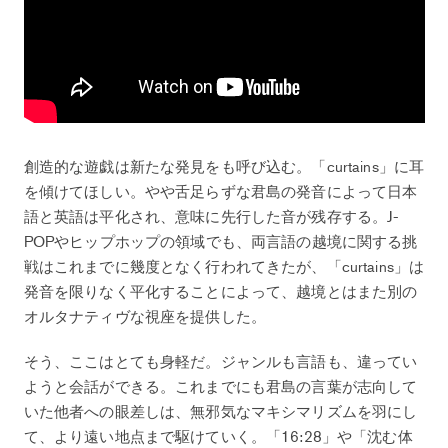
創造的な遊戯は新たな発見をも呼び込む。「curtains」に耳
を傾けてほしい。やや舌足らずな君島の発音によって日本
語と英語は平化され、意味に先行した音が残存する。J-
POPやヒップホップの領域でも、両言語の越境に関する挑
戦はこれまでに幾度となく行われてきたが、「curtains」は
発音を限りなく平化することによって、越境とはまた別の
オルタナティヴな視座を提供した。
そう、ここはとても身軽だ。ジャンルも言語も、違ってい
ようと会話ができる。これまでにも君島の言葉が志向して
いた他者への眼差しは、無邪気なマキシマリズムを羽にし
て、より遠い地点まで駆けていく。「16:28」や「沈む体