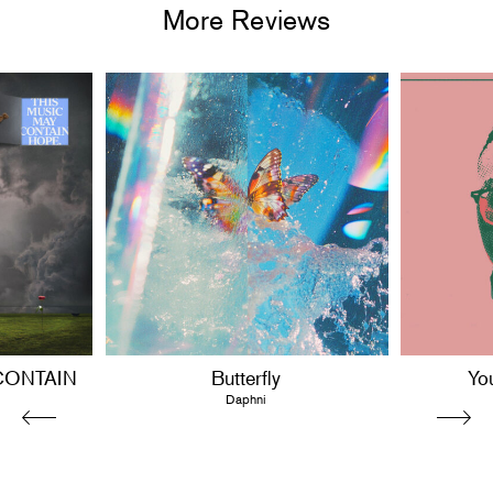
More Reviews
CONTAIN
Butterfly
Yo
Daphni