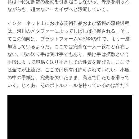
れは不特定多数の感動を引き起こしながら、外形を削られ
ながらも、超大なアーカイヴへと漂流していく。
インターネット上における芸術作品および情報の流通過程
は、河川のメタファーによってしばしば把握される。そし
てこの傾向は、プラットフォームやSNSの中で、より一層
加速しているようだ。ここでは完全な一人一役など存在し
ない。瓶の送り手は受け手でもあり、受け手は拡散という
手段によって容易く送り手としての性質を帯びる。ここで
は全てが上流だ。ここでは所有は許可されていない。小瓶
の中の手紙は、宛先を欠いたまま、高速で目たちを滑って
いく。じゃあ、そのボトルメールを持っているのは誰だ？