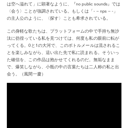
は空へ溢れて」に顕著なように、『no public sounds』では
〈会う〉ことが強調されている。もしくは「- – nps – -」
の主人公のように、〈探す〉ことも希求されている。
この身軽な歌たちは、プラットフォームの中で手持ち無沙
汰に彷徨っている私を見つけては、何度も私の眼前に転が
ってくる。0と1の大河で、このボトルメールは流されるこ
とを楽しみながら、這い出た先で私に読まれる。そういっ
た確信を、この作品は抱かせてくれるのだ。無垢なまま
で、爆笑しながら、小瓶の中の言葉たちは二人称の私と出
会う。（風間一慶）