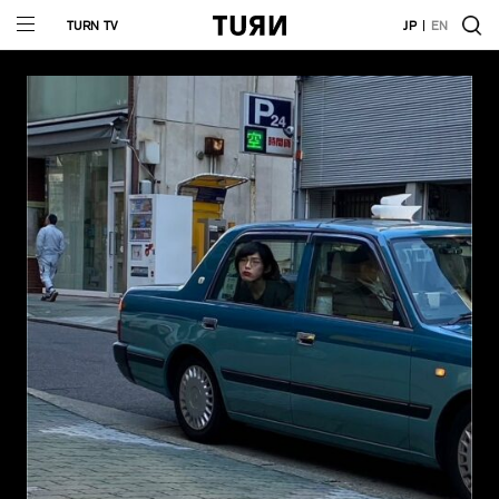
TURN TV
JP
EN