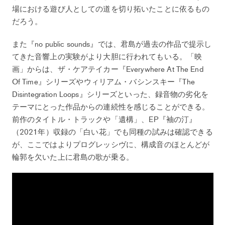
場における遊び人としての道を切り拓いたことに依るもの
だろう。
また『no public sounds』では、君島が過去の作品で提示し
てきた音響上の実験がより大胆に行われてもいる。「映
画」からは、ザ・ケアテイカー『Everywhere At The End
Of Time』シリーズやウィリアム・バシンスキー『The
Disintegration Loops』シリーズといった、録音物の劣化を
テーマにとった作品からの連続性を感じることができる。
前作のタイトル・トラックや「遺構」、EP『袖の汀』
（2021年）収録の「白い花」でも同種の試みは確認できる
が、ここではよりプログレッシヴに、構成音のほとんどが
輪郭を欠いた上に君島の歌が乗る。