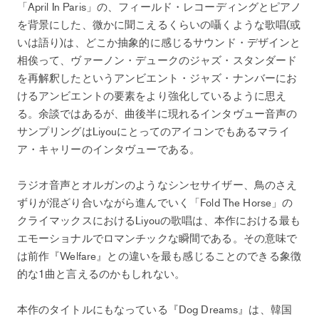
「April In Paris」の、フィールド・レコーディングとピアノ
を背景にした、微かに聞こえるくらいの囁くような歌唱(或
いは語り)は、どこか抽象的に感じるサウンド・デザインと
相俟って、ヴァーノン・デュークのジャズ・スタンダード
を再解釈したというアンビエント・ジャズ・ナンバーにお
けるアンビエントの要素をより強化しているように思え
る。余談ではあるが、曲後半に現れるインタヴュー音声の
サンプリングはLiyouにとってのアイコンでもあるマライ
ア・キャリーのインタヴューである。
ラジオ音声とオルガンのようなシンセサイザー、鳥のさえ
ずりが混ざり合いながら進んでいく「Fold The Horse」の
クライマックスにおけるLiyouの歌唱は、本作における最も
エモーショナルでロマンチックな瞬間である。その意味で
は前作『Welfare』との違いを最も感じることのできる象徴
的な1曲と言えるのかもしれない。
本作のタイトルにもなっている『Dog Dreams』は、韓国