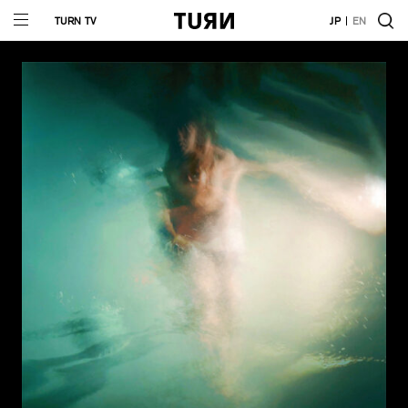
TURN TV
JP
EN