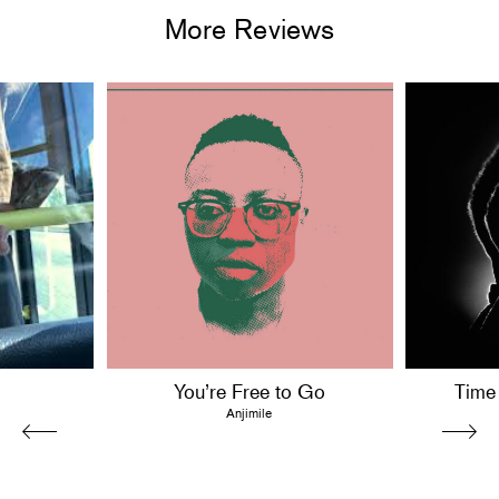
More Reviews
You’re Free to Go
Time
Anjimile