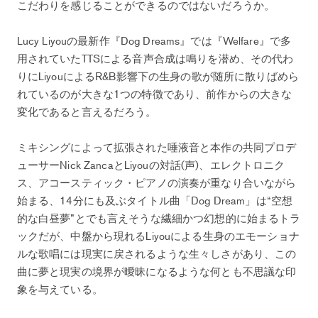
こだわりを感じることができるのではないだろうか。
Lucy Liyouの最新作『Dog Dreams』では『Welfare』で多
用されていたTTSによる音声合成は鳴りを潜め、その代わ
りにLiyouによるR&B影響下の生身の歌が随所に散りばめら
れているのが大きな1つの特徴であり、前作からの大きな
変化であると言えるだろう。
ミキシングによって拡張された唾液音と本作の共同プロデ
ューサーNick ZancaとLiyouの対話(声)、エレクトロニク
ス、アコースティック・ピアノの演奏が重なり合いながら
始まる、14分にも及ぶタイトル曲「Dog Dream」は“空想
的な白昼夢”とでも言えそうな繊細かつ幻想的に始まるトラ
ックだが、中盤から現れるLiyouによる生身のエモーショナ
ルな歌唱には現実に戻されるような生々しさがあり、この
曲に夢と現実の境界が曖昧になるような何とも不思議な印
象を与えている。