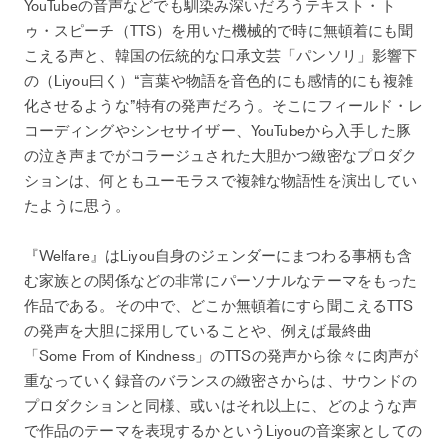
YouTubeの音声などでも馴染み深いだろうテキスト・ト
ゥ・スピーチ（TTS）を用いた機械的で時に無頓着にも聞
こえる声と、韓国の伝統的な口承文芸「パンソリ」影響下
の（Liyou曰く）“言葉や物語を音色的にも感情的にも複雑
化させるような”特有の発声だろう。そこにフィールド・レ
コーディングやシンセサイザー、YouTubeから入手した豚
の泣き声までがコラージュされた大胆かつ緻密なプロダク
ションは、何ともユーモラスで複雑な物語性を演出してい
たように思う。
『Welfare』はLiyou自身のジェンダーにまつわる事柄も含
む家族との関係などの非常にパーソナルなテーマをもった
作品である。その中で、どこか無頓着にすら聞こえるTTS
の発声を大胆に採用していることや、例えば最終曲
「Some From of Kindness」のTTSの発声から徐々に肉声が
重なっていく録音のバランスの緻密さからは、サウンドの
プロダクションと同様、或いはそれ以上に、どのような声
で作品のテーマを表現するかというLiyouの音楽家としての