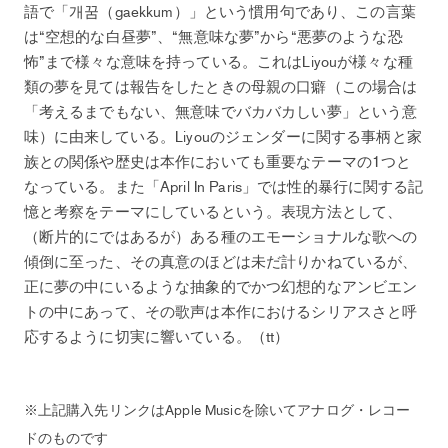
語で「개꿈（gaekkum）」という慣用句であり、この言葉
は“空想的な白昼夢”、“無意味な夢”から“悪夢のような恐
怖”まで様々な意味を持っている。これはLiyouが様々な種
類の夢を見ては報告をしたときの母親の口癖（この場合は
「考えるまでもない、無意味でバカバカしい夢」という意
味）に由来している。Liyouのジェンダーに関する事柄と家
族との関係や歴史は本作においても重要なテーマの1つと
なっている。また「April In Paris」では性的暴行に関する記
憶と考察をテーマにしているという。表現方法として、
（断片的にではあるが）ある種のエモーショナルな歌への
傾倒に至った、その真意のほどは未だ計りかねているが、
正に夢の中にいるような抽象的でかつ幻想的なアンビエン
トの中にあって、その歌声は本作におけるシリアスさと呼
応するように切実に響いている。（tt）
※上記購入先リンクはApple Musicを除いてアナログ・レコー
ドのものです