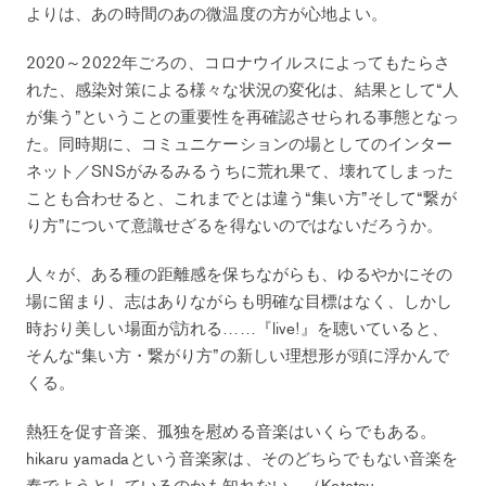
よりは、あの時間のあの微温度の方が心地よい。
2020～2022年ごろの、コロナウイルスによってもたらさ
れた、感染対策による様々な状況の変化は、結果として“人
が集う”ということの重要性を再確認させられる事態となっ
た。同時期に、コミュニケーションの場としてのインター
ネット／SNSがみるみるうちに荒れ果て、壊れてしまった
ことも合わせると、これまでとは違う“集い方”そして“繋が
り方”について意識せざるを得ないのではないだろうか。
人々が、ある種の距離感を保ちながらも、ゆるやかにその
場に留まり、志はありながらも明確な目標はなく、しかし
時おり美しい場面が訪れる……『live!』を聴いていると、
そんな“集い方・繋がり方”の新しい理想形が頭に浮かんで
くる。
熱狂を促す音楽、孤独を慰める音楽はいくらでもある。
hikaru yamadaという音楽家は、そのどちらでもない音楽を
奏でようとしているのかも知れない。（Kotetsu