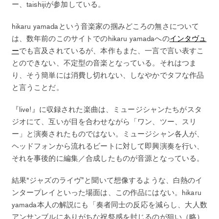
ー、taishijiが参加している。
hikaru yamadaという音楽家の掴みどころの無さについて
は、数年前のこのサイトでのhikaru yamadaへの
インタヴュ
ー
でも言及されているが、本作もまた、一言で言い表すこ
とのできない、不定型の音楽となっている。それはつま
り、そう簡単には消費し切れない、しなやかでタフな作品
と言うことだ。
『live!』に収録された楽曲は、ミュージシャンたちがスタ
ジオにて、互いが目を合わせながら「ワン、ツー、スリ
ー」と演奏されたものではない。ミュージシャン各人が、
ヘッドフォンから流れるビートに対して即興演奏を行い、
それを事後的に編集／合成したものが音源となっている。
結果“ジャズのライヴ”と聞いて想像するような、白熱のイ
ンタープレイといった場面は、この作品にはない。hikaru
yamada本人の解説にも「奏者同士の反応を減らし、大人数
アンサンブルにありがちな祝祭感を封じるのが狙い（略）