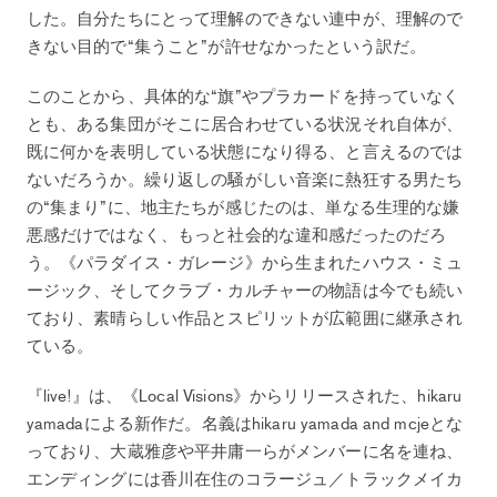
した。自分たちにとって理解のできない連中が、理解ので
きない目的で“集うこと”が許せなかったという訳だ。
このことから、具体的な“旗”やプラカードを持っていなく
とも、ある集団がそこに居合わせている状況それ自体が、
既に何かを表明している状態になり得る、と言えるのでは
ないだろうか。繰り返しの騒がしい音楽に熱狂する男たち
の“集まり”に、地主たちが感じたのは、単なる生理的な嫌
悪感だけではなく、もっと社会的な違和感だったのだろ
う。《パラダイス・ガレージ》から生まれたハウス・ミュ
ージック、そしてクラブ・カルチャーの物語は今でも続い
ており、素晴らしい作品とスピリットが広範囲に継承され
ている。
『live!』は、《Local Visions》からリリースされた、hikaru
yamadaによる新作だ。名義はhikaru yamada and mcjeとな
っており、大蔵雅彦や平井庸一らがメンバーに名を連ね、
エンディングには香川在住のコラージュ／トラックメイカ