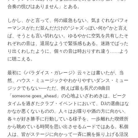
合奏の悦びはありません」とある。
しかし、かと言って、何の緩急もない、気まぐれなパフォ
ーマンスがただ並んだだけの“ジャズっぽい何か”かと言え
ば、そうとも言い切れない。ゆるやかに空気を共有したそ
れぞれの音は、退屈なようで緊張感もある。迷路でばった
り出くわしたように、個々の音は時おりすれ違う……よう
に聴こえる。
最初に《パラダイス・ガレージ》云々とは書いたが、当
然、ハウス・ミュージックやわかりやすいダンス・ミュー
ジックでもない──ただ、例えば最も長尺の8曲目
「someone goes_ahead」の心地よいざわめきは、ピーク
タイムを過ぎたクラブ・イベントにおいて、DJの選曲はな
かなか悪くないものの、人々はお喋りや酒の方に向かい、
各々が好き勝手に行動している様子を、一歩離れた喫煙所
から眺めている時間を思い出させるムードではある。私個
人は、皆がステージに向かって一斉に腕を振り上げる活況