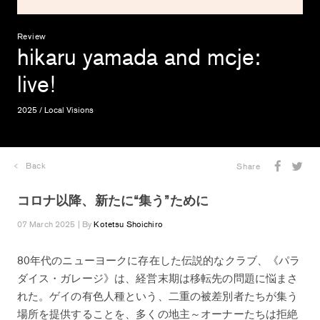
Review
hikaru yamada and mcje
:
live!
2025 / Local Visions
Back
Share
コロナ以降、新たに“集う”ために
07 March 2025 | By
Kotetsu Shoichiro
80年代のニューヨークに存在した伝説的なクラブ、《パラ
ダイス・ガレージ》は、経営末期は移転先の問題に悩まさ
れた。ゲイの有色人種という、二重の被差別者たちが集う
場所を提供することを、多くの地主～オーナーたちは拒絶