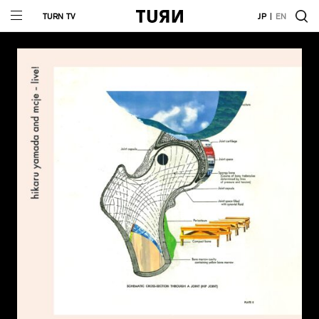
TURN TV
JP
EN