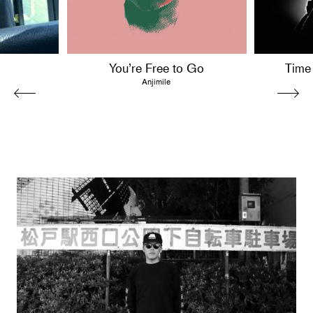
You’re Free to Go
Time
Anjimile