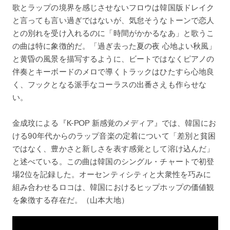
歌とラップの境界を感じさせないフロウは韓国版ドレイク
と言っても言い過ぎではないが、気怠そうなトーンで恋人
との別れを受け入れるのに「時間がかかるなあ」と歌うこ
の曲は特に象徴的だ。「過ぎ去った夏の夜 心地よい秋風」
と黄昏の風景を描写するように、ビートではなくピアノの
伴奏とキーボードのメロで導くトラックはひたすら心地良
く、フックとなる派手なコーラスの出番さえも作らせな
い。
金成玟による『K-POP 新感覚のメディア』では、韓国にお
ける90年代からのラップ音楽の定着について「差別と貧困
ではなく、豊かさと新しさを表す感覚として溶け込んだ」
と述べている。この曲は韓国のシングル・チャートで初登
場2位を記録した。オーセンティシティと大衆性を巧みに
組み合わせるロコは、韓国におけるヒップホップの価値観
を象徴する存在だ。（山本大地）