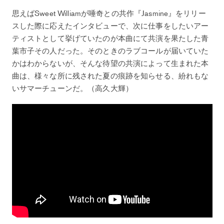
思えばSweet Williamが唾奇との共作『Jasmine』をリリー
スした際に応えたインタビューで、次に仕事をしたいアー
ティストとして挙げていたのが本曲にて共演を果たした青
葉市子その人だった。そのときのラブコールが届いていた
かはわからないが、そんな待望の共演によって生まれた本
曲は、様々な所に残された夏の痕跡を知らせる、紛れもな
いサマーチューンだ。（高久大輝）