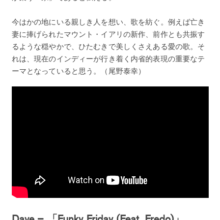
今はかの地にいる親しき人を想い、歌を紡ぐ。例えば亡き
妻に捧げられたマウント・イアリの新作、前作とも共振す
るような穏やかで、ひたむきで美しくさえある愛の歌。そ
れは、現在のインディーが行き着く内省的表現の重要なテ
ーマとなっていると思う。（尾野泰幸）
Dave – 「Funky Friday (Feat. Fredo)」