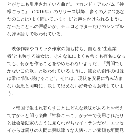
とがきにも引用されている曲だ。セカンド・アルバム『神
様ごっこ』（2016年）のリリース以降、多くの人に“(あな
たのことは)よく聞いていますよ”と声をかけられるように
なったことへの戸惑いが、チェロとギターだけのシンプル
な弾き語りで歌われている。
映像作家やコミック作家の顔も持ち、自らを“生産業
者”とも称する彼女は、そんな風によくも悪くも有名になっ
ても、何かを作ることをやめられないようだ。「質問でし
かないこの歌」と歌われているように、彼女の創作の根源
は常に“問い続けること”。それは、現状を安易に呑み込ま
ない意思と同時に、決して絶えない好奇心も意味していよ
う。
＜韓国で生まれ暮らすことにどんな意味があるとお考え
ですか＞と問う楽曲「神様ごっこ」がデモで使用されたり
と社会活動家のように見られがちなイ・ランだが、エッセ
イからは周りの人間に興味津々な人懐っこい素顔も垣間見