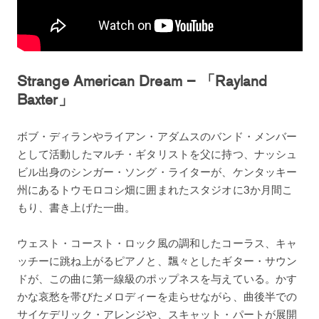
Strange American Dream – 「Rayland
Baxter」
ボブ・ディランやライアン・アダムスのバンド・メンバー
として活動したマルチ・ギタリストを父に持つ、ナッシュ
ビル出身のシンガー・ソング・ライターが、ケンタッキー
州にあるトウモロコシ畑に囲まれたスタジオに3か月間こ
もり、書き上げた一曲。
ウェスト・コースト・ロック風の調和したコーラス、キャ
ッチーに跳ね上がるピアノと、飄々としたギター・サウン
ドが、この曲に第一線級のポップネスを与えている。かす
かな哀愁を帯びたメロディーを走らせながら、曲後半での
サイケデリック・アレンジや、スキャット・パートが展開