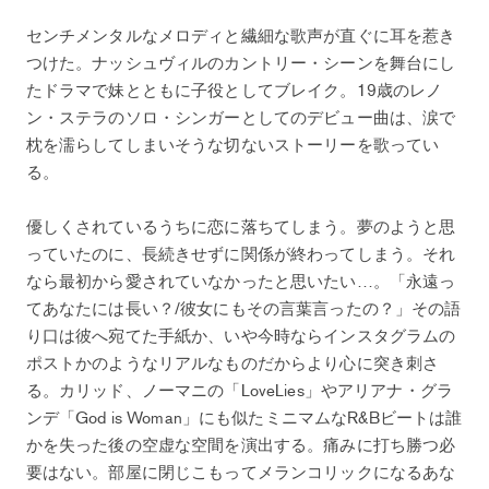
センチメンタルなメロディと繊細な歌声が直ぐに耳を惹き
つけた。ナッシュヴィルのカントリー・シーンを舞台にし
たドラマで妹とともに子役としてブレイク。19歳のレノ
ン・ステラのソロ・シンガーとしてのデビュー曲は、涙で
枕を濡らしてしまいそうな切ないストーリーを歌ってい
る。
優しくされているうちに恋に落ちてしまう。夢のようと思
っていたのに、長続きせずに関係が終わってしまう。それ
なら最初から愛されていなかったと思いたい…。「永遠っ
てあなたには長い？/彼女にもその言葉言ったの？」その語
り口は彼へ宛てた手紙か、いや今時ならインスタグラムの
ポストかのようなリアルなものだからより心に突き刺さ
る。カリッド、ノーマニの「LoveLies」やアリアナ・グラ
ンデ「God is Woman」にも似たミニマムなR&Bビートは誰
かを失った後の空虚な空間を演出する。痛みに打ち勝つ必
要はない。部屋に閉じこもってメランコリックになるあな