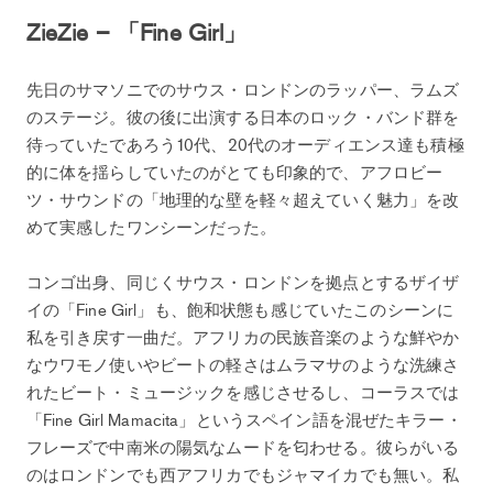
ZieZie – 「Fine Girl」
先日のサマソニでのサウス・ロンドンのラッパー、ラムズ
のステージ。彼の後に出演する日本のロック・バンド群を
待っていたであろう10代、20代のオーディエンス達も積極
的に体を揺らしていたのがとても印象的で、アフロビー
ツ・サウンドの「地理的な壁を軽々超えていく魅力」を改
めて実感したワンシーンだった。
コンゴ出身、同じくサウス・ロンドンを拠点とするザイザ
イの「Fine Girl」も、飽和状態も感じていたこのシーンに
私を引き戻す一曲だ。アフリカの民族音楽のような鮮やか
なウワモノ使いやビートの軽さはムラマサのような洗練さ
れたビート・ミュージックを感じさせるし、コーラスでは
「Fine Girl Mamacita」というスペイン語を混ぜたキラー・
フレーズで中南米の陽気なムードを匂わせる。彼らがいる
のはロンドンでも西アフリカでもジャマイカでも無い。私