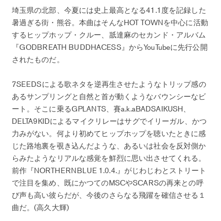
埼玉県の北部、今夏には史上最高となる41.1度を記録した
暑過ぎる街・熊谷。本曲はそんなHOT TOWNを中心に活動
するヒップホップ・クルー、舐達麻のセカンド・アルバム
『GODBREATH BUDDHACESS』からYouTubeに先行公開
されたものだ。
7SEEDSによる歌ネタを逆再生させたようなトリップ感の
あるサンプリングと自然と首が動くようなバウンシーなビ
ート。そこに乗るGPLANTS、賽a.k.aBADSAIKUSH、
DELTA9KIDによるマイクリレーはサグでイリーガル、かつ
力みがない。何より初めてヒップホップを聴いたときに感
じた路地裏を覗き込んだような、あるいは社会を反対側か
らみたようなリアルな感覚を鮮烈に思い出させてくれる。
前作『NORTHERNBLUE 1.0.4.』がじわじわとストリート
で注目を集め、既にかつてのMSCやSCARSの再来との呼
び声も高い彼らだが、今後のさらなる飛躍を確信させる１
曲だ。(高久大輝)