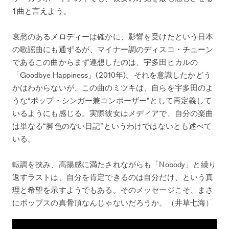
1曲と言えよう。
哀愁のあるメロディーは確かに、影響を受けたという日本
の歌謡曲にも通ずるが、マイナー調のディスコ・チューン
であるこの曲からまず連想したのは、宇多田ヒカルの
「Goodbye Happiness」(2010年)。それを意識したかどう
かはわからないが、この曲のミツキは、自らを宇多田のよ
うな“ポップ・シンガー兼コンポーザー”として再定義して
いるようにも感じる。実際彼女はメディアで、自分の楽曲
は単なる“脚色のない日記”というわけではないとも述べて
いる。
転調を挟み、高揚感に満たされながらも「Nobody」と繰り
返すラストは、自分を肯定できるのは自分だけ、という真
理と希望を示すようでもある。そのメッセージこそ、まさ
にポップスの真骨頂なんじゃないだろうか。（井草七海）