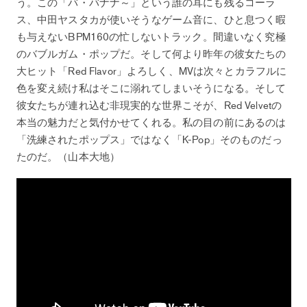
う。この「バ・バナナ～」という誰の耳にも残るコーラ
ス、中田ヤスタカが使いそうなゲーム音に、ひと息つく暇
も与えないBPM160の忙しないトラック。間違いなく究極
のバブルガム・ポップだ。そして何より昨年の彼女たちの
大ヒット「Red Flavor」よろしく、MVは次々とカラフルに
色を変え続け私はそこに溺れてしまいそうになる。そして
彼女たちが連れ込む非現実的な世界こそが、Red Velvetの
本当の魅力だと気付かせてくれる。私の目の前にあるのは
「洗練されたポップス」ではなく「K-Pop」そのものだっ
たのだ。（山本大地）