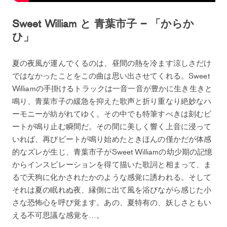
Sweet William と 青葉市子 – 「からか
ひ」
夏の夜風が運んでくるのは、昼間の熱を冷ます涼しさだけ
ではなかったことをこの曲は思い出させてくれる。Sweet
Williamの手掛けるトラックは一音一音が豊かに生き生きと
鳴り、青葉市子の緩急を抑えた歌声と折り重なり絶妙なハ
ーモニーが紡がれてゆく。その中でも特筆すべきは刻むビ
ートが鳴り止む瞬間だ。その間に美しく響く上音に浸って
いれば、再びビートが鳴り始めたときほんの僅かだが体感
的なズレが生じ、青葉市子がSweet Williamの幼少期の記憶
からインスピレーションを得て描いた歌詞と相まって、ま
るで天狗に化かされたかのような感覚に誘われる。そして
それは夏の眠れぬ夜、縁側に出て風を浴びながら感じた小
さな恐怖心を呼び覚ます。あの、夏特有の、妖しさともい
える不可思議な感覚を…。