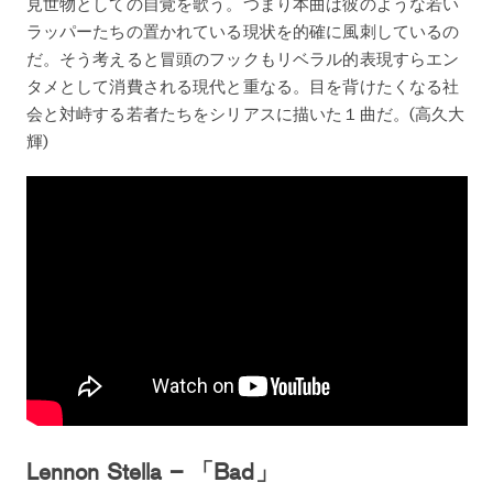
見世物としての自覚を歌う。つまり本曲は彼のような若い
ラッパーたちの置かれている現状を的確に風刺しているの
だ。そう考えると冒頭のフックもリベラル的表現すらエン
タメとして消費される現代と重なる。目を背けたくなる社
会と対峙する若者たちをシリアスに描いた１曲だ。(高久大
輝)
Lennon Stella – 「Bad」