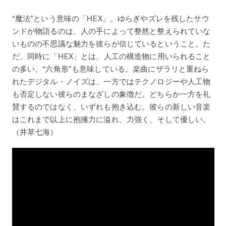
“魔法”という意味の「HEX」。ゆらぎやズレを残したサウ
ンドが物語るのは、人の手によって整然と整えられていな
いものの不思議な魅力を彼らが信じているということ。た
だ、同時に「HEX」とは、人工の構造物に用いられること
の多い、“六角形”も意味している。楽曲にザラリと重ねら
れたデジタル・ノイズは、一方ではテクノロジーや人工物
も否定しない彼らのまなざしの象徴だ。どちらか一方を礼
賛するのではなく、いずれも抱き込む。彼らの新しい音楽
はこれまで以上に抱擁力に溢れ、力強く、そして優しい。
（井草七海）