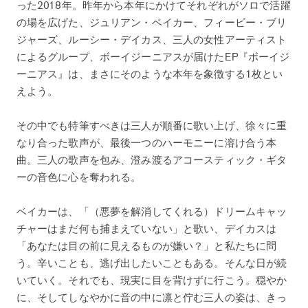
った2018年。昨年から本年にかけてそれぞれがソロで活躍
の場を広げた、ジュリアン・ベイカー、フィービー・ブリ
ジャーズ、ルーシー・デイカス、三人の女性アーティスト
によるグループ、ボーイジーニアスが届けたEP『ボーイジ
ーニアス』は、まさにそのような本年を象徴する1枚とい
えよう。
その中でも特筆すべきは三人が順番に歌い上げ、徐々に重
なり合った歌声が、最後一つのハーモニーに溶け合う本
曲。三人の歌声を包み、澄み渡るアコースティック・ギタ
ーの音色に心を奪われる。
ベイカーは、「（悪夢を解消してくれる）ドリームキャッ
チャーはまだ何も捕まえていない」と歌い、デイカスは
「あなたは目の前に見えるものが嫌い？」と私たちに問
う。辛いことも、逃げ出したいこともある。そんな日が続
いていく。それでも、現実に目を背けずに行こう。穏やか
に、そしてしなやかに音の中に凛と佇む三人の姿は、きっ