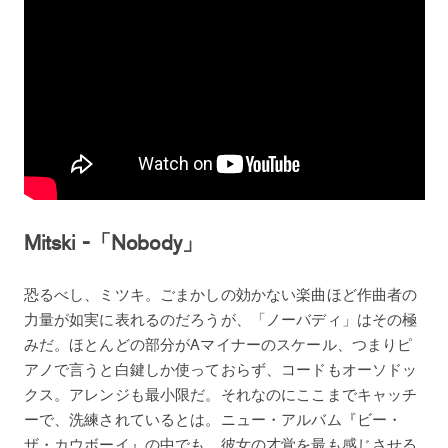
Mitski -「Nobody」
恐るべし、ミツキ。ごまかしの効かない楽曲ほど作曲者の
力量が如実に表れるのだろうが、「ノーバディ」はその極
みだ。ほとんどの部分がAマイナーのスケール、つまりピ
アノで言うと白鍵しか使っておらず、コードもオーソドッ
クス。アレンジも最小限だ。それなのにここまでキャッチ
ーで、洗練されているとは。ニュー・アルバム『ビー・
ザ・カウボーイ』の中でも、彼女の才覚を最も感じさせる