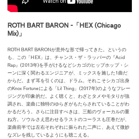
ROTH BART BARON -「HEX (Chicago
Mix)」
ROTH BART BARONが意外な形で帰ってきた。というの
も、この「HEX」は、チャンス・ザ・ラッパーの『Acid
Rap』(2013年)を手がけるなどシカゴのヒップホップ・シ
ーンに深く関わるエンジニアが、ミックスを施した1曲だ
からだ。まず耳を引くのは、ドラム。それこそシカゴ出身
のKnox Fortuneによる「Lil Thing」(2017年)のようなフレー
ジングが印象的だ。よく聴くと、わざとタメやモタりが強
調され、楽曲に独特のゆらぎがもたらされていることがわ
かるだろう。さらに注目すべきは、三船のヴォーカルの重
ね方。ソウルさえ思わせるラストのコーラスも圧巻だが、
楽曲前半では左右それぞれに振られた二声に、あえて微妙
なズレを残しているようにも聴こえる。