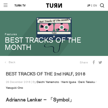
TURN TV
JP
EN
Features
BEST TRACKS OF THE
MONTH
Back
Share
BEST TRACKS OF THE 2nd HALF, 2018
26 December 2018 | By
Daichi Yamamoto
/
Nami Igusa
/
Daiki Takaku
/
Yasuyuki Ono
Adrianne Lenker – 「Symbol」