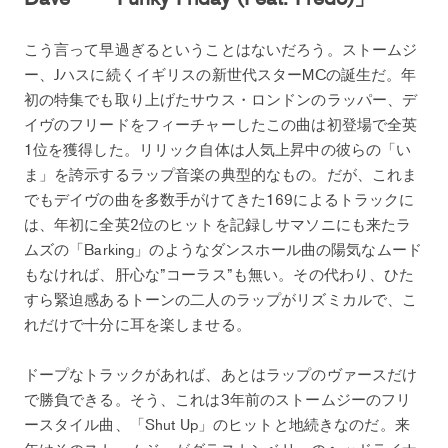
こう言って早過ぎるということはないだろう。ストームジ
ー、Jハスに続くイギリスの新世代スターMCの誕生だ。年
初の特集でも取り上げたサウス・ロンドンのラッパー、デ
イヴのフリードをフィーチャーしたこの曲は初登場で全英
1位を獲得した。リリック自体は人気上昇中の彼らの「い
ま」を誇示するラップ音楽の典型的なもの。だが、これま
でもデイヴの曲を多数手がけてきた169によるトラックに
は、年初に全英2位のヒットを記録しサマソニにも来たラ
ムズの「Barking」のようなダンスホール曲の陽気なムード
もなければ、肝心な”コーラス”も無い。その代わり、ひた
すら緊迫感あるトーンの二人のラップがリズミカルで、こ
れだけで十分に耳を楽しませる。
ドープなトラックがあれば、あとはラップのヴァースだけ
で勝負できる。そう、これは3年前のストームジーのフリ
ースタイル曲、「Shut Up」のヒットと地続きなのだ。来