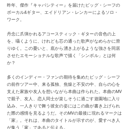
昨年、傑作『キャパシティー』を届けたビッグ・シーフの
ボーカル&ギター、エイドリアン・レンカーによるソロ・
ワーク。
丹念に爪弾かれるアコースティック・ギターの音色の上
を、囁くように、けれども芯の通った歌声がなめらかに滑
りゆく。この憂いと、底から湧き上がるような強さを同居
させたエモーショナルな歌声で描く「シンボル」とは何
か？
多くのインディー・ファンの期待を集めたビッグ・シーフ
の前作ツアー中、来る孤独、焦燥と不安の中、自らの心を
支えた家族や友人を想いながら本曲は作られた。本曲のMV
で親子、友人、恋人同士が楽しそうに過ごす遊園地に入り
込み、一人きりで舞う彼女の姿にはこの曲が書き上げられ
た際の感情を見るようだ。そのMVの最後に現れるマークは
「家」。それは、本曲のタイトルが示すのが、愛すべき人
が集う「家」であると伝える。