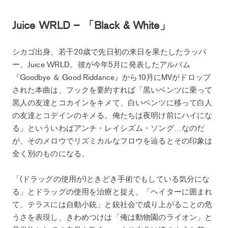
Juice WRLD – 「Black & White」
シカゴ出身、若干20歳で先日初の来日を果たしたラッパ
ー、Juice WRLD。彼が今年5月に発表したアルバム
『Goodbye ＆ Good Riddance』から10月にMVがドロップ
された本曲は、フックを要約すれば「黒いベンツに乗って
黒人の友達とコカインをキメて、白いベンツに移って白人
の友達とコデインのキメる。俺たちは夜明け前にハイにな
る」といういわばアンチ・レイシズム・ソング…なのだ
が、そのメロウでリズミカルなフロウを辿るとその印象は
全く別のものになる。
「(ドラッグの使用が)ときどき手術でもしている気分にな
る」とドラッグの使用を治療と捉え、「ヘイターに囲まれ
て、テラスには自動小銃」と銃社会で成り上がることの危
うさを表現し、きわめつけは「俺は動物園のライオン」と