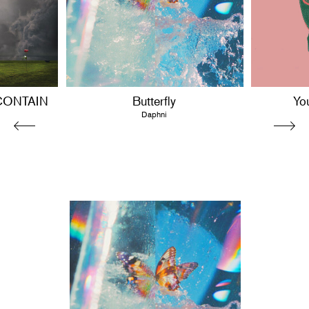
CONTAIN
Butterfly
Yo
Daphni