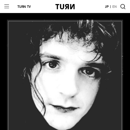
TURN TV
JP
EN