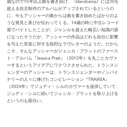
歳なので15年以上曲を書き続け、《Bandcamp》には20を
超える自主制作のアルバムがアップされているというの
に、今もアッシャーの曲からは曲を書き始めたばかりのよ
うな発見と喜びが伝わってくる。14歳の時に中古レコード
屋でバイトしたことが、ジャンルを超えた幅広い知識の源
になったそうだが、アッシャーの作品はどれも自分に影響
を与えた音楽に対する熱烈なラヴレターのようだ。だから
こそ、そんなアッシャーがジェシカ・プラットのファース
ト・アルバム『Jessica Pratt』（2012年）を丸ごとカヴァ
ーするというアイデアにワクワクさせられた。トランスジ
ェンダーのアッシャーは、トランスジェンダーやノンバイ
ナリーの人々に捧げたコンピレーション『TRAИƧA』
（2024年）でジュディ・シルのカヴァーを提供していて、
ジュディ・シルに続いてジェシカ・プラットを取り上げる
というのも面白い。