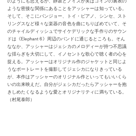
のようにも思えるが、静寂とノイズが実はコインの裏表の
ような密接な関係にあることをアッシャーは知っている。
そして、そこにバンジョー、トイ・ピアノ、シンセ、スト
リングスなど様々な楽器の音色を曲にちりばめていて、そ
のチャイルディッシュでサイケデリックな手作りのサウン
ドは《Elephant 6》周辺のバンドに通じるところも。そん
ななか、アッシャーはジェシカのメロディーが持つ不思議
な揺らぎを大切にして、イノセントな歌心で聴く者の心を
捉える。アッシャーはオリジナル作のジャケットと同じよ
うなポートレートを撮影してジェシカになりきっている
が、本作はアッシャーのオリジナル作といってもいいくら
いの出来映えだ。自分がジェシカだったらアッシャーを抱
きしめたくなるような愛とオリジナリティに満ちている。
（村尾泰郎）