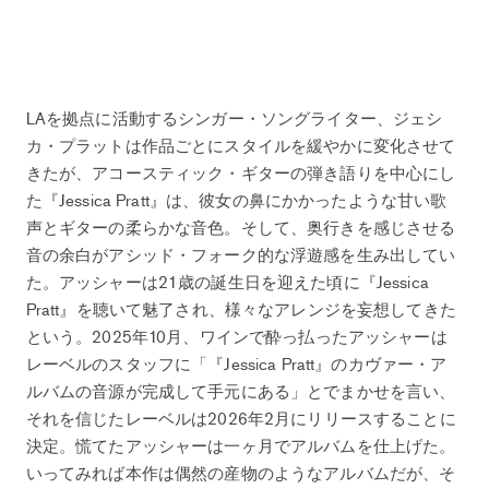
LAを拠点に活動するシンガー・ソングライター、ジェシ
カ・プラットは作品ごとにスタイルを緩やかに変化させて
きたが、アコースティック・ギターの弾き語りを中心にし
た『Jessica Pratt』は、彼女の鼻にかかったような甘い歌
声とギターの柔らかな音色。そして、奥行きを感じさせる
音の余白がアシッド・フォーク的な浮遊感を生み出してい
た。アッシャーは21歳の誕生日を迎えた頃に『Jessica
Pratt』を聴いて魅了され、様々なアレンジを妄想してきた
という。2025年10月、ワインで酔っ払ったアッシャーは
レーベルのスタッフに「『Jessica Pratt』のカヴァー・ア
ルバムの音源が完成して手元にある」とでまかせを言い、
それを信じたレーベルは2026年2月にリリースすることに
決定。慌てたアッシャーは一ヶ月でアルバムを仕上げた。
いってみれば本作は偶然の産物のようなアルバムだが、そ