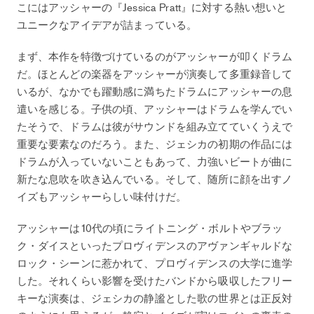
こにはアッシャーの『Jessica Pratt』に対する熱い想いと
ユニークなアイデアが詰まっている。
まず、本作を特徴づけているのがアッシャーが叩くドラム
だ。ほとんどの楽器をアッシャーが演奏して多重録音して
いるが、なかでも躍動感に満ちたドラムにアッシャーの息
遣いを感じる。子供の頃、アッシャーはドラムを学んでい
たそうで、ドラムは彼がサウンドを組み立てていくうえで
重要な要素なのだろう。また、ジェシカの初期の作品には
ドラムが入っていないこともあって、力強いビートが曲に
新たな息吹を吹き込んでいる。そして、随所に顔を出すノ
イズもアッシャーらしい味付けだ。
アッシャーは10代の頃にライトニング・ボルトやブラッ
ク・ダイスといったプロヴィデンスのアヴァンギャルドな
ロック・シーンに惹かれて、プロヴィデンスの大学に進学
した。それくらい影響を受けたバンドから吸収したフリー
キーな演奏は、ジェシカの静謐とした歌の世界とは正反対