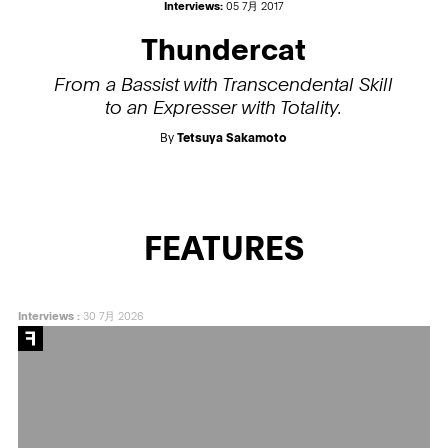
Interviews:
05 7月 2017
Thundercat
From a Bassist with Transcendental Skill
to an Expresser with Totality.
By
Tetsuya Sakamoto
FEATURES
Interviews
:
30 7月 2026