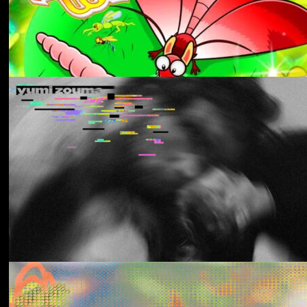
Aldous Harding
Train On The Island
Los Thuthanaka
Wak’a