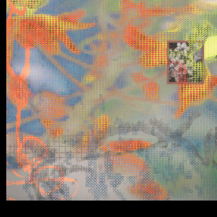
Yumi Zouma
No Love Lost to
Kindness
Simo Cell & Abdullah