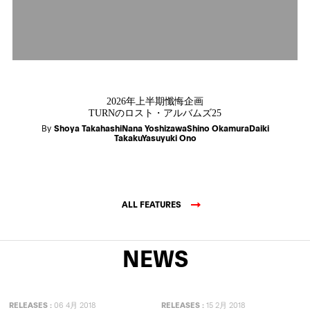
2026年上半期懺悔企画
TURNのロスト・アルバムズ25
By
Shoya TakahashiNana YoshizawaShino OkamuraDaiki
TakakuYasuyuki Ono
ALL FEATURES
NEWS
RELEASES
:
06 4月 2018
RELEASES
:
15 2月 2018