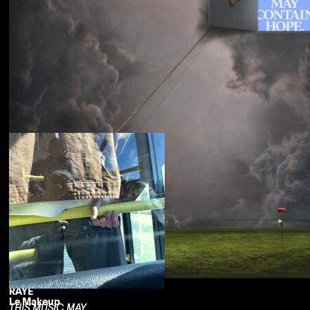
Souled American
Sanctions
RAYE
Le Makeup
THIS MUSIC MAY