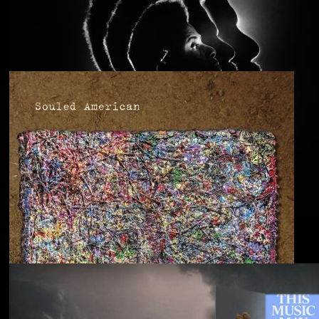
Anjimile
You’re Free to Go
Blu & Exile
Time Heals Everything