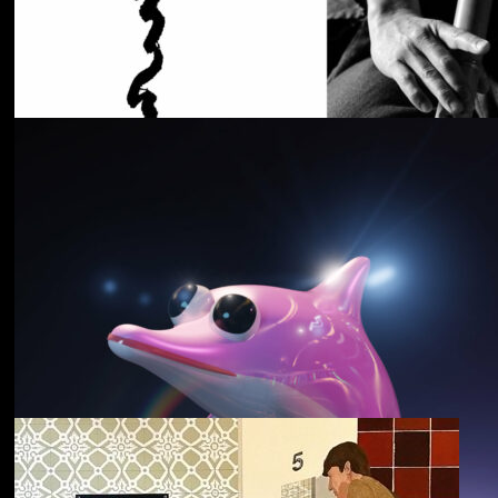
Cancer House
The Moth
野中克哉
いきをつなぐ｜
Connecting Iki