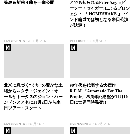
発表＆新曲４曲を一挙公開
とでも知られるPeter Sagar(ピ
ーター・セイガー)によるプロジ
ェクト 『 HOMESHAKE 』 バ
ンド編成では初となる来日公演
が決定!!
LIVE/EVENTS
:
26 10月 2017
RELEASES
:
15 9月 2017
北米に息づく“うた”の豊かな土
90年代を代表する大傑作
壌から～タラ・ジェイン・オニ
R.E.M.『Automatic For The
ールがトータスのジョン・ハー
People』25周年記念盤が11月10
ンドンとともに11月2日から来
日に世界同時発売!!
日ツアー・スタート
LIVE/EVENTS
:
18 8月 2017
LIVE/EVENTS
:
20 7月 2017