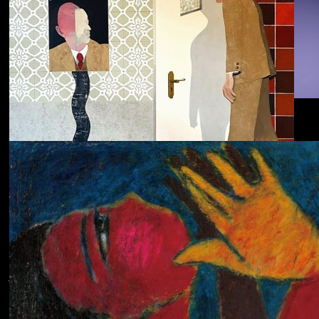
Dolphin Hyperspace
ECHOLOCATION
Cola
Cost of Living
Adjustment