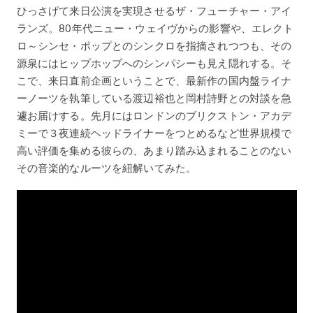
ひっさげて来日公演を実現させるザ・フューチャー・アイ
ランズ。80年代ニュー・ウェイヴからの影響や、エレクト
ロ～シンセ・ポップとのシンクロを指摘されつつも、その
源泉にはヒップホップへのシンパシーも見え隠れする。そ
こで、来日直前企画ということで、最新作の国内盤ライナ
ーノーツを執筆している渡辺裕也と岡村詩野との対談を急
遽お届けする。先月にはロンドンのブリクストン・アカデ
ミーで３夜連続ヘッドライナーをつとめるなど世界規模で
高い評価を集める彼らの、あまり踏み込まれることのない
その音楽的なルーツを紐解いてみた。