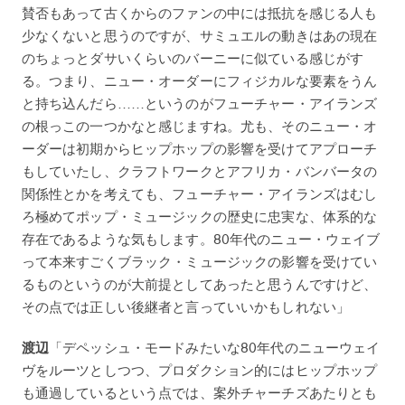
賛否もあって古くからのファンの中には抵抗を感じる人も
少なくないと思うのですが、サミュエルの動きはあの現在
のちょっとダサいくらいのバーニーに似ている感じがす
る。つまり、ニュー・オーダーにフィジカルな要素をうん
と持ち込んだら……というのがフューチャー・アイランズ
の根っこの一つかなと感じますね。尤も、そのニュー・オ
ーダーは初期からヒップホップの影響を受けてアプローチ
もしていたし、クラフトワークとアフリカ・バンバータの
関係性とかを考えても、フューチャー・アイランズはむし
ろ極めてポップ・ミュージックの歴史に忠実な、体系的な
存在であるような気もします。80年代のニュー・ウェイブ
って本来すごくブラック・ミュージックの影響を受けてい
るものというのが大前提としてあったと思うんですけど、
その点では正しい後継者と言っていいかもしれない」
渡辺
「デペッシュ・モードみたいな80年代のニューウェイ
ヴをルーツとしつつ、プロダクション的にはヒップホップ
も通過しているという点では、案外チャーチズあたりとも