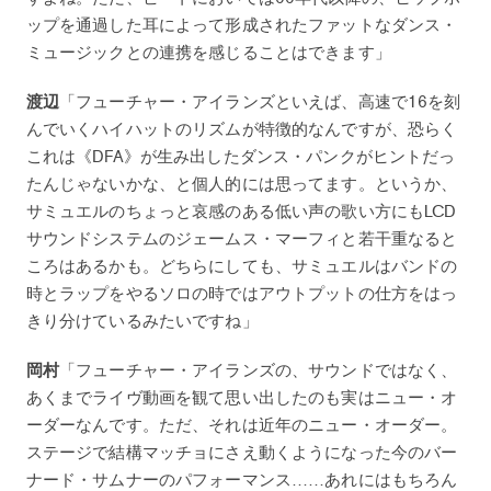
ップを通過した耳によって形成されたファットなダンス・
ミュージックとの連携を感じることはできます」
渡辺
「フューチャー・アイランズといえば、高速で16を刻
んでいくハイハットのリズムが特徴的なんですが、恐らく
これは《DFA》が生み出したダンス・パンクがヒントだっ
たんじゃないかな、と個人的には思ってます。というか、
サミュエルのちょっと哀感のある低い声の歌い方にもLCD
サウンドシステムのジェームス・マーフィと若干重なると
ころはあるかも。どちらにしても、サミュエルはバンドの
時とラップをやるソロの時ではアウトプットの仕方をはっ
きり分けているみたいですね」
岡村
「フューチャー・アイランズの、サウンドではなく、
あくまでライヴ動画を観て思い出したのも実はニュー・オ
ーダーなんです。ただ、それは近年のニュー・オーダー。
ステージで結構マッチョにさえ動くようになった今のバー
ナード・サムナーのパフォーマンス……あれにはもちろん