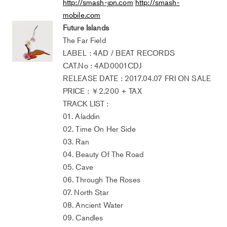
http://smash-jpn.com
http://smash-
mobile.com
Future Islands
The Far Field
LABEL : 4AD / BEAT RECORDS
CAT.No : 4AD0001CDJ
RELEASE DATE : 2017.04.07 FRI ON SALE
PRICE : ￥2,200 + TAX
TRACK LIST :
01. Aladdin
02. Time On Her Side
03. Ran
04. Beauty Of The Road
05. Cave
06. Through The Roses
07. North Star
08. Ancient Water
09. Candles