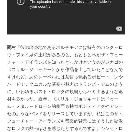
岡村
「彼の出身地であるボルチモアには特有のパンク～ロ
ウ・ファイ系の土壌があるのと、もともと私がザ・フュー
チャー・アイランズを知ったきっかけというのがシカゴの
《スリル・ジョッキー》から作品を出していたことなんで
すけれど、あのレーベルには茶目っ気あるボビー・コンや
ハードでテクニカルな演奏が魅力のトランズ・アムのよう
に、いわゆるポスト・ロックの規範からハミ出るような逸
材も多かった。近年、《スリル・ジョッキー》はドゥー
ム・メタル～ドローン的側面も持つポンティアクやアシー
セのようなバンドをリリースしていますが、私はこのザ・
フューチャー・アイランズも音楽的背景にはそうした硬派
なロックの熱っぽさを感じたりするんですよ。シンセ・ロ