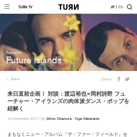
TURN TV
JP
EN
Features
Future Islands
Back
Share
来日直前企画！ 対談：渡辺裕也×岡村詩野 フュ
ーチャー・アイランズの肉体派ダンス・ポップを
紐解く
15 December 2017 | By
Shino Okamura
/
Yuya Watanabe
まもなくニュー・アルバム『ザ・ファー・フィールド』を