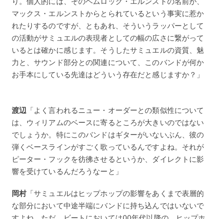
り。個人的には、そのヘムロック・エルンストの名前が、
マックス・エルンストからとられているという事実に惹か
れたりするのですが、ともあれ、そういうラッパーとして
の活動がサミュエルの表現者としての幅の広さに繋がって
いるとは確かに感じます。そうしたサミュエルの資質、魅
力と、サウンド部分との関連について、このバンドが何か
お手本にしている先達はどういう存在だと感じますか？」
渡辺
「よく言われるニュー・オーダーとの類似性について
は、ウィリアムのベースに寄るところが大きいのではない
でしょうか。特にこのバンドはギターがいないぶん、彼の
弾くベースラインがすごく歌っているんですよね。それが
ピーター・フックを彷彿させるというか、ダイレクトに影
響を受けているんだろうなーと」
岡村
「サミュエルはヒップホップの影響をあくまで表層的
な部分において中途半端にバンドに持ち込んではいないで
すよね。ただ、ビートにおいては00年代以降の、ヒップホ