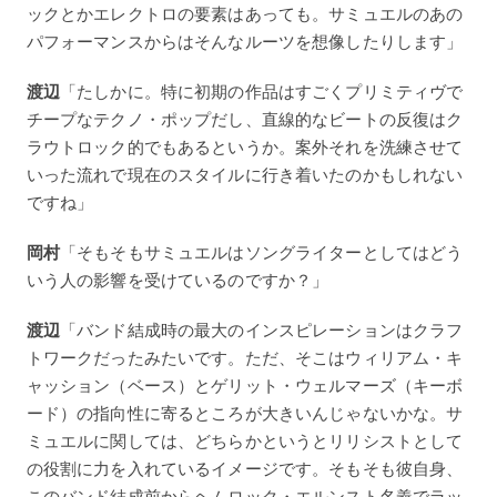
ックとかエレクトロの要素はあっても。サミュエルのあの
パフォーマンスからはそんなルーツを想像したりします」
渡辺
「たしかに。特に初期の作品はすごくプリミティヴで
チープなテクノ・ポップだし、直線的なビートの反復はク
ラウトロック的でもあるというか。案外それを洗練させて
いった流れで現在のスタイルに行き着いたのかもしれない
ですね」
岡村
「そもそもサミュエルはソングライターとしてはどう
いう人の影響を受けているのですか？」
渡辺
「バンド結成時の最大のインスピレーションはクラフ
トワークだったみたいです。ただ、そこはウィリアム・キ
ャッション（ベース）とゲリット・ウェルマーズ（キーボ
ード）の指向性に寄るところが大きいんじゃないかな。サ
ミュエルに関しては、どちらかというとリリシストとして
の役割に力を入れているイメージです。そもそも彼自身、
このバンド結成前からヘムロック・エルンスト名義でラッ