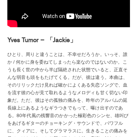
Yves Tumor – 「Jackie」
ひとり、周りと違うことは、不幸せだろうか。いっそ、誰
か / 何かに身を委ねてしまったら楽なのではないのか。こ
うも長く世の中から半ば隔絶された状態でいると、正直そ
んな弱音も頭をもたげてくる。だが、彼は違う。本曲は、
そのリリックだけ見れば確かによくある失恋ソングで、血
を流す彼の心が見て取れるようなメロディも甘く切ない印
象だ。ただ、彼はその孤独の痛みを、昨年のアルバムの延
長線上にあるようなギラつきでもって、曝け出すのであ
る。80年代風の残響音のかかった極彩色のシンセ、雄叫び
をあげるギターのチョーキング・サウンドで、パワフル
に、クィアに、そしてグラマラスに。生きることの痛みを