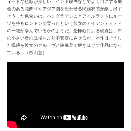
ィッドな色彩が美しい。インド映画などでよく目にする機
会のある花飾りやアジア圏を思わせる民族衣装が醸し出す
そうした色合いは、バングラデシュとアイルランドにルー
ツを持ちロンドンで育ったという彼女のアイデンティティ
の一端が滲んでいるかのようだ。恐怖心による硬直は、声
の小さい者の立場をより不安定にさせるが、本作はそうし
た呪縛を彼女のグルーヴと映像美で解きほぐす作品になっ
ている。（杉山慧）