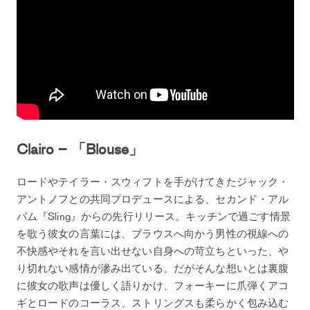
Clairo – 「Blouse」
ロードやテイラー・スウィフトを手がけてきたジャック・
アントノフとの共同プロデュースによる、セカンド・アル
バム『Sling』からの先行リリース。キッチンで過ごす情景
を歌う彼女の言葉には、ブラウスへ向かう男性の視線への
不快感やそれを言い出せない自身への苛立ちといった、や
り切れない感情が滲み出ている。だがそんな想いとは裏腹
に彼女の歌声は優しく語りかけ、フォーキーに爪弾くアコ
ギとロードのコーラス、ストリングスも柔らかく包み込む