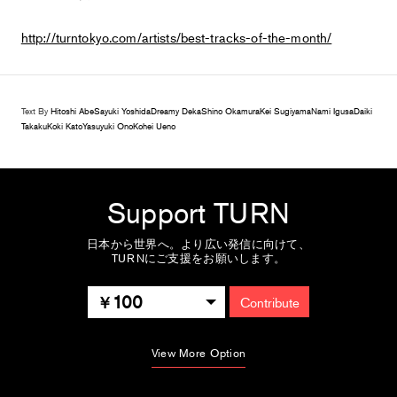
http://turntokyo.com/artists/best-tracks-of-the-month/
Text By
Hitoshi Abe
Sayuki Yoshida
Dreamy Deka
Shino Okamura
Kei Sugiyama
Nami Igusa
Daiki
Takaku
Koki Kato
Yasuyuki Ono
Kohei Ueno
Support TURN
日本から世界へ。より広い発信に向けて、
TURNにご支援をお願いします。
100
Contribute
View More Option