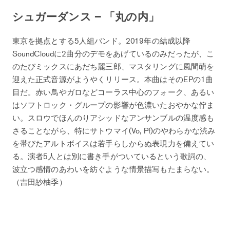
シュガーダンス – 「丸の内」
東京を拠点とする5人組バンド。2019年の結成以降
SoundCloudに2曲分のデモをあげているのみだったが、こ
のたびミックスにあだち麗三郎、マスタリングに風間萌を
迎えた正式音源がようやくリリース。本曲はそのEPの1曲
目だ。赤い鳥やガロなどコーラス中心のフォーク、あるい
はソフトロック・グループの影響が色濃いたおやかな佇ま
い。スロウでほんのりアシッドなアンサンブルの温度感も
さることながら、特にサトウマイ(Vo, Pf)のやわらかな渋み
を帯びたアルトボイスは若手らしからぬ表現力を備えてい
る。演者5人とは別に書き手がついているという歌詞の、
波立つ感情のあわいを紡ぐような情景描写もたまらない。
（吉田紗柚季）