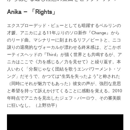
Anika – 「Rights」
エクスプローデッド・ビューとしても暗躍するベルリンの
才媛、アニカによる11年ぶりのソロ新作『Change』から
のリード曲。マシナリーに刻まれるリフ／ビートと、ニコ
譲りの退廃的なヴォーカルが漂わせる終末感は、どこかポ
ーティスヘッドの『Third』が描く世界とも共鳴するが、ア
ニカはここで《力を感じる／力を見せて》と繰り返す。本
人いわく「分裂じゃなく団結を歌うエンパワーメント・ソ
ング」だそうで、かつては“生気を失ったよう”と称された
（同時にそれが魅力でもあった）彼女の声が、強烈な意思
と希望を持って訴えかけてくることに感動を覚える。2010
年時点でアニカを見出したジェフ・バーロウ、その審美眼
に狂いなし。（上野功平）