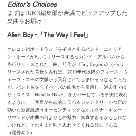
Editor’s Choices
まずはTURN編集部が合議でピックアップした
楽曲をお届け！
Alien Boy -「The Way I Feel」
オレゴン州ポートランドを拠点とするバンド、エイリア
ン・ボーイが8月にリリースするセカンド・アルバムから
先行リリースされた一曲。前作が《Tiny Engines》からリ
リースされた背景をみれば、2010年代以降のフォース・ウ
ェーブ・エモの文脈から受容されてしまいそうなところだ
が、バンド名をワイパーズの曲名から引用し、過去作では
ザ・スミス「Hand In Glove」をカバーしている事実に表れ
るように、一音目から端的に伝わるジャングリーかつ歪の
効いた寂寥感漂うオーセンティックなオルタナ・ギター・
サウンドが本曲の何よりもの魅力。素直すぎるかもしれな
いけれど、それもまた味と思わせてくれる佳曲である。
（尾野泰幸）