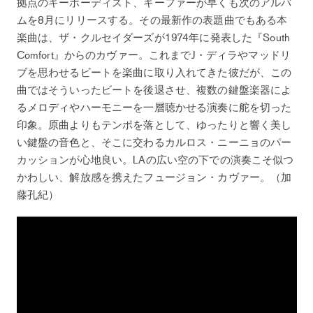
拠点のキーボーディスト、キーファーが早くも次のアルバ
ムを8月にリリースする。その最新作の表題曲でもある本
楽曲は、ザ・クルセイダーズが1974年に発表した『South
Comfort』からのカヴァー。これまでJ・ディラやマッドリ
ブを思わせるビートを楽曲に取り入れてきた彼だが、この
曲ではそういったビートを後退させ、複数の鍵盤楽器によ
るメロディやハーモニーを一層聴かせる演奏に舵を切った
印象。原曲よりもテンポを落として、ゆったりと響く美し
い鍵盤の音色と、そこに交わるカルロス・ニーニョのパー
カッションが心地良い。LAの広い空の下での演奏こそ似つ
かわしい、解放感を携えたフュージョン・カヴァー。（加
藤孔紀）