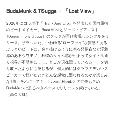
BudaMunk & TSuggs – 「Lost View」
2020年にコラボ作『Thank And Gro』を発表した国内屈指
のビートメイカー、BudaMunkとジャズ・ピアニスト、
TSuggs（Tony Suggs）のタッグが再び実現しシングルをリ
リース。ザラついた、いわゆる“ローファイ”な質感のある
ぶっといビートに、突き抜けるように鳴る発振音など浮遊
感のあるウワモノ、独特のタイム感が相まってタイトル通
り視界が不明瞭に……。どこか現在漂っているムードを切
り取ったようにも感じるが、個人的にはクラブのデカいス
ピーカーで聴いたときどんな感覚に襲われるのかが楽しみ
な1曲。それにしても、Invizible Handzとの共作も含め
BudaMunkは恐るべきペースでリリースを続けている。
（高久大輝）