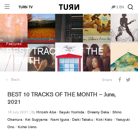
TURN TV
JP
EN
Features
BEST TRACKS OF THE
MONTH
Back
Share
BEST 10 TRACKS OF THE MONTH – June,
2021
18 July 2021 | By
Hitoshi Abe
/
Sayuki Yoshida
/
Dreamy Deka
/
Shino
Okamura
/
Kei Sugiyama
/
Nami Igusa
/
Daiki Takaku
/
Koki Kato
/
Yasuyuki
Ono
/
Kohei Ueno