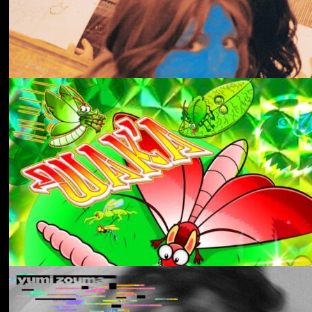
冬にわかれて
forgotten
Aldous Harding
Train On The Island