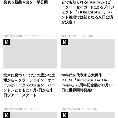
発表＆新曲４曲を一挙公開
とでも知られるPeter Sagar(ピ
ーター・セイガー)によるプロジ
ェクト 『 HOMESHAKE 』 バ
ンド編成では初となる来日公演
が決定!!
LIVE/EVENTS
:
26 10月 2017
RELEASES
:
15 9月 2017
北米に息づく“うた”の豊かな土
90年代を代表する大傑作
壌から～タラ・ジェイン・オニ
R.E.M.『Automatic For The
ールがトータスのジョン・ハー
People』25周年記念盤が11月10
ンドンとともに11月2日から来
日に世界同時発売!!
日ツアー・スタート
LIVE/EVENTS
:
18 8月 2017
LIVE/EVENTS
:
20 7月 2017