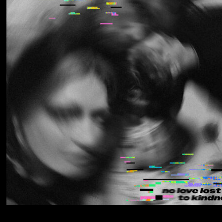
Los Thuthanaka
Wak’a
Yumi Zouma