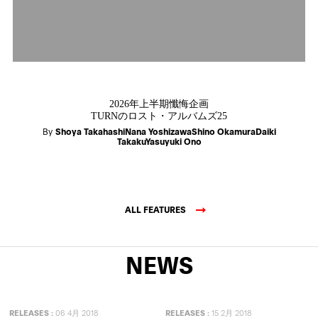
2026年上半期懺悔企画
TURNのロスト・アルバムズ25
By
Shoya TakahashiNana YoshizawaShino OkamuraDaiki
TakakuYasuyuki Ono
ALL FEATURES
NEWS
RELEASES
:
06 4月 2018
RELEASES
:
15 2月 2018