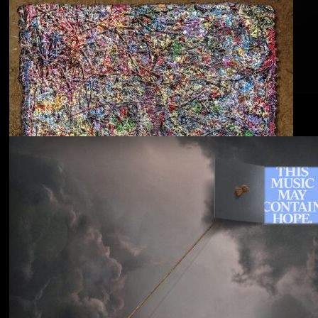
Blu & Exile
Time Heals Everything
Souled American
Sanctions