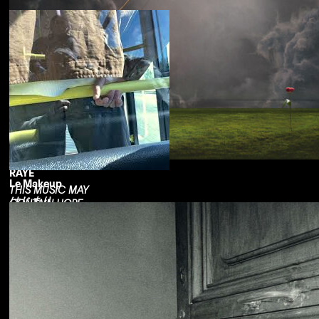
RAYE
Le Makeup
THIS MUSIC MAY
はじまり
CONTAIN HOPE.