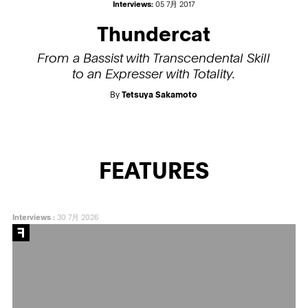
Interviews:
05 7月 2017
Thundercat
From a Bassist with Transcendental Skill
to an Expresser with Totality.
By
Tetsuya Sakamoto
FEATURES
Interviews
:
30 7月 2026