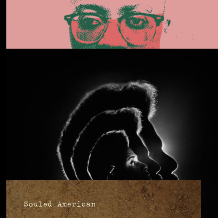
Daphni
Butterfly
Anjimile
You’re Free to Go