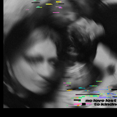
Los Thuthanaka
Wak’a
Yumi Zouma