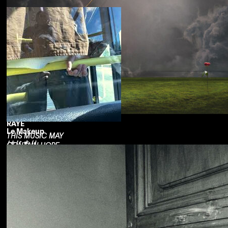
RAYE
Le Makeup
THIS MUSIC MAY
はじまり
CONTAIN HOPE.