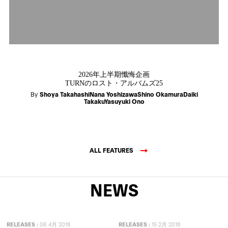
2026年上半期懺悔企画
TURNのロスト・アルバムズ25
By
Shoya TakahashiNana YoshizawaShino OkamuraDaiki
TakakuYasuyuki Ono
ALL FEATURES
NEWS
RELEASES
:
06 4月 2018
RELEASES
:
15 2月 2018