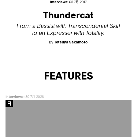
Interviews:
05 7月 2017
Thundercat
From a Bassist with Transcendental Skill
to an Expresser with Totality.
By
Tetsuya Sakamoto
FEATURES
Interviews
:
30 7月 2026