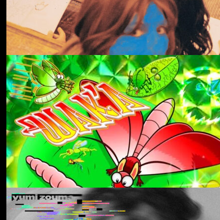
冬にわかれて
forgotten
Aldous Harding
Train On The Island