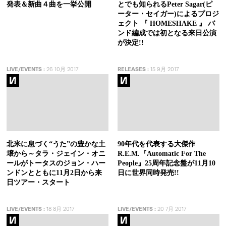
発表＆新曲４曲を一挙公開
とでも知られるPeter Sagar(ピ
ーター・セイガー)によるプロジ
ェクト 『 HOMESHAKE 』 バ
ンド編成では初となる来日公演
が決定!!
LIVE/EVENTS
:
26 10月 2017
RELEASES
:
15 9月 2017
北米に息づく“うた”の豊かな土
90年代を代表する大傑作
壌から～タラ・ジェイン・オニ
R.E.M.『Automatic For The
ールがトータスのジョン・ハー
People』25周年記念盤が11月10
ンドンとともに11月2日から来
日に世界同時発売!!
日ツアー・スタート
LIVE/EVENTS
:
18 8月 2017
LIVE/EVENTS
:
20 7月 2017