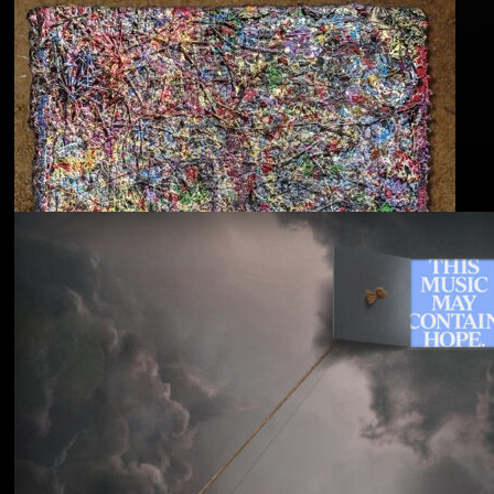
Blu & Exile
Time Heals Everything
Souled American
Sanctions