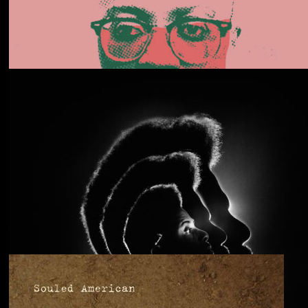
Daphni
Butterfly
Anjimile
You’re Free to Go