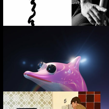
Cancer House
The Moth
野中克哉
いきをつなぐ｜
Connecting Iki