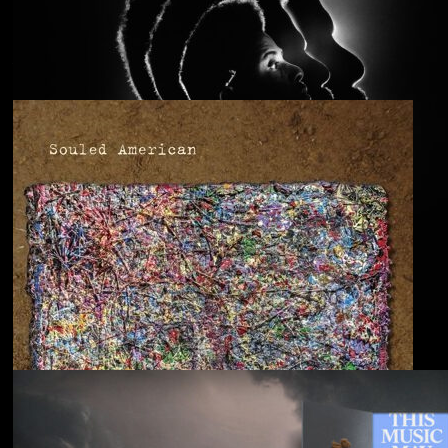
Anjimile
You’re Free to Go
Blu & Exile
Time Heals Everything