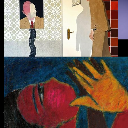
Dolphin Hyperspace
ECHOLOCATION
Cola
Cost of Living
Adjustment