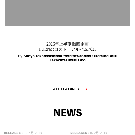
2026年上半期懺悔企画
TURNのロスト・アルバムズ25
By
Shoya TakahashiNana YoshizawaShino OkamuraDaiki
TakakuYasuyuki Ono
ALL FEATURES
NEWS
RELEASES
:
06 4月 2018
RELEASES
:
15 2月 2018