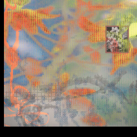
Yumi Zouma
No Love Lost to
Kindness
Simo Cell & Abdullah