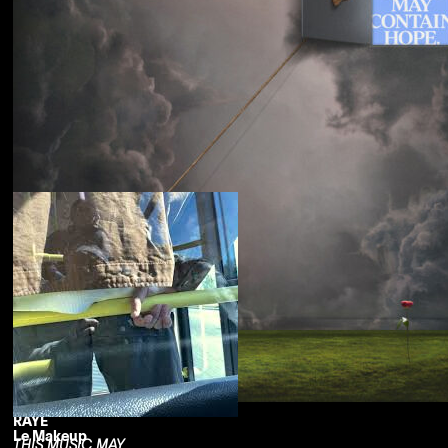
Souled American
Sanctions
RAYE
Le Makeup
THIS MUSIC MAY