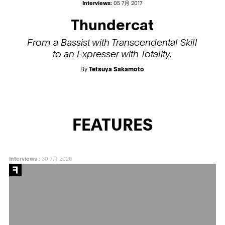
Interviews:
05 7月 2017
Thundercat
From a Bassist with Transcendental Skill
to an Expresser with Totality.
By
Tetsuya Sakamoto
FEATURES
Interviews
:
30 7月 2026