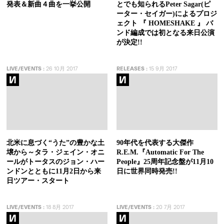
発表＆新曲４曲を一挙公開
とでも知られるPeter Sagar(ピ
ーター・セイガー)によるプロジ
ェクト 『 HOMESHAKE 』 バ
ンド編成では初となる来日公演
が決定!!
LIVE/EVENTS
:
26 10月 2017
RELEASES
:
15 9月 2017
北米に息づく“うた”の豊かな土
90年代を代表する大傑作
壌から～タラ・ジェイン・オニ
R.E.M.『Automatic For The
ールがトータスのジョン・ハー
People』25周年記念盤が11月10
ンドンとともに11月2日から来
日に世界同時発売!!
日ツアー・スタート
LIVE/EVENTS
:
18 8月 2017
LIVE/EVENTS
:
20 7月 2017