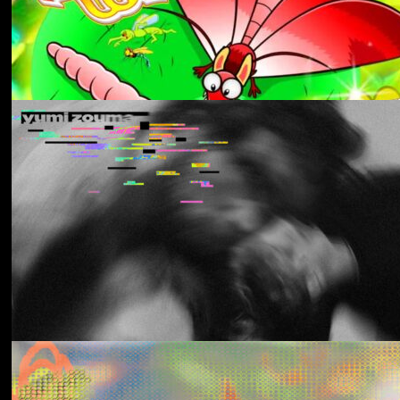
Aldous Harding
Train On The Island
Los Thuthanaka
Wak’a