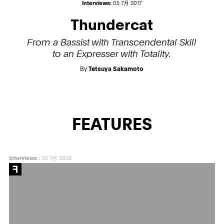
Interviews:
05 7月 2017
Thundercat
From a Bassist with Transcendental Skill
to an Expresser with Totality.
By
Tetsuya Sakamoto
FEATURES
Interviews
:
30 7月 2026