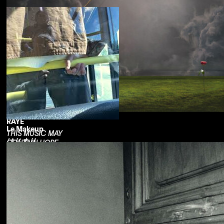
RAYE
Le Makeup
THIS MUSIC MAY
はじまり
CONTAIN HOPE.