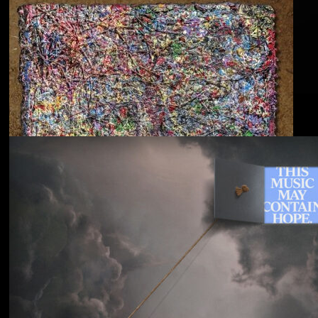
Blu & Exile
Time Heals Everything
Souled American
Sanctions