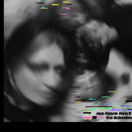
Los Thuthanaka
Wak’a
Yumi Zouma