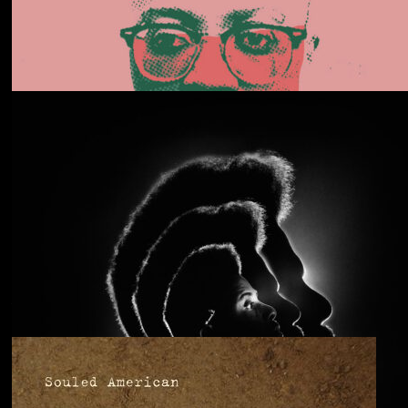
Daphni
Butterfly
Anjimile
You’re Free to Go