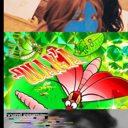
冬にわかれて
forgotten
Aldous Harding
Train On The Island