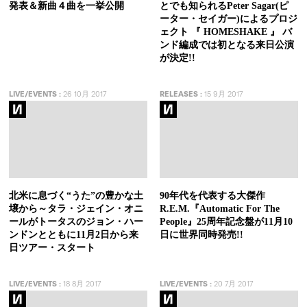
発表＆新曲４曲を一挙公開
とでも知られるPeter Sagar(ピ
ーター・セイガー)によるプロジ
ェクト 『 HOMESHAKE 』 バ
ンド編成では初となる来日公演
が決定!!
LIVE/EVENTS
:
26 10月 2017
RELEASES
:
15 9月 2017
北米に息づく“うた”の豊かな土
90年代を代表する大傑作
壌から～タラ・ジェイン・オニ
R.E.M.『Automatic For The
ールがトータスのジョン・ハー
People』25周年記念盤が11月10
ンドンとともに11月2日から来
日に世界同時発売!!
日ツアー・スタート
LIVE/EVENTS
:
18 8月 2017
LIVE/EVENTS
:
20 7月 2017