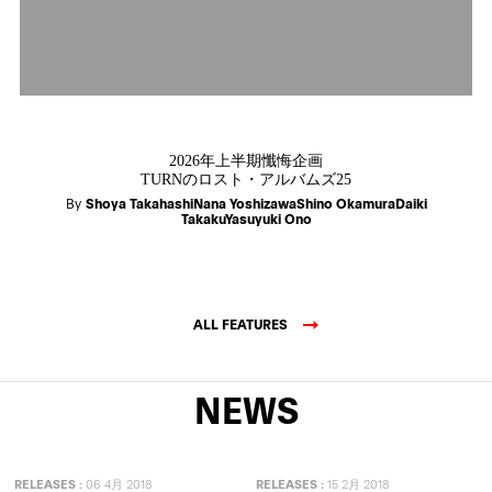
2026年上半期懺悔企画
TURNのロスト・アルバムズ25
By
Shoya TakahashiNana YoshizawaShino OkamuraDaiki
TakakuYasuyuki Ono
ALL FEATURES
NEWS
RELEASES
:
06 4月 2018
RELEASES
:
15 2月 2018