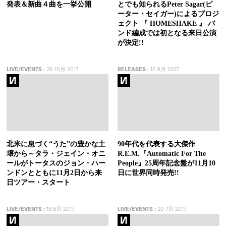
発表＆新曲４曲を一挙公開
とでも知られるPeter Sagar(ピ
ーター・セイガー)によるプロジ
ェクト 『 HOMESHAKE 』 バ
ンド編成では初となる来日公演
が決定!!
LIVE/EVENTS
:
26 10月 2017
RELEASES
:
15 9月 2017
北米に息づく“うた”の豊かな土
90年代を代表する大傑作
壌から～タラ・ジェイン・オニ
R.E.M.『Automatic For The
ールがトータスのジョン・ハー
People』25周年記念盤が11月10
ンドンとともに11月2日から来
日に世界同時発売!!
日ツアー・スタート
LIVE/EVENTS
:
18 8月 2017
LIVE/EVENTS
:
20 7月 2017