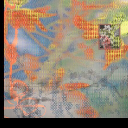
Yumi Zouma
No Love Lost to
Kindness
Simo Cell & Abdullah