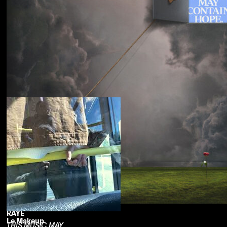
Souled American
Sanctions
RAYE
Le Makeup
THIS MUSIC MAY