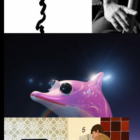
Cancer House
The Moth
野中克哉
いきをつなぐ｜
Connecting Iki