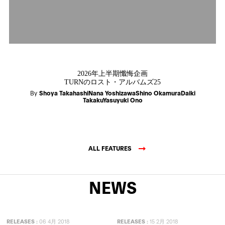
2026年上半期懺悔企画
TURNのロスト・アルバムズ25
By
Shoya TakahashiNana YoshizawaShino OkamuraDaiki
TakakuYasuyuki Ono
ALL FEATURES
NEWS
RELEASES
:
06 4月 2018
RELEASES
:
15 2月 2018