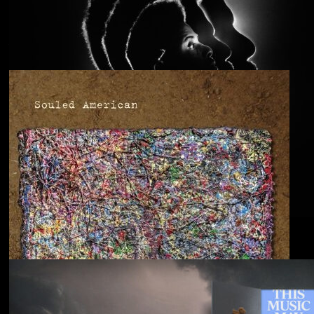
Anjimile
You’re Free to Go
Blu & Exile
Time Heals Everything