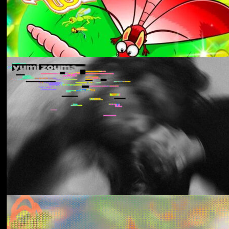
Aldous Harding
Train On The Island
Los Thuthanaka
Wak’a