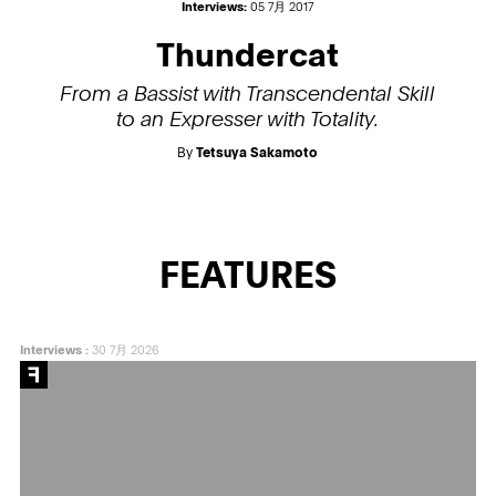
Interviews:
05 7月 2017
Thundercat
From a Bassist with Transcendental Skill
to an Expresser with Totality.
By
Tetsuya Sakamoto
FEATURES
Interviews
:
30 7月 2026