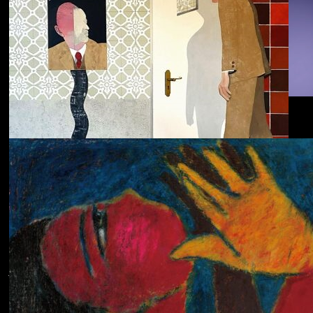
Dolphin Hyperspace
ECHOLOCATION
Cola
Cost of Living
Adjustment