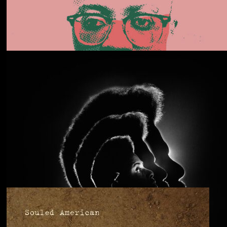
Daphni
Butterfly
Anjimile
You’re Free to Go