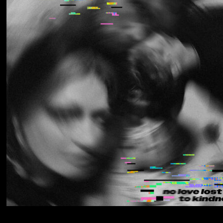
Los Thuthanaka
Wak’a
Yumi Zouma