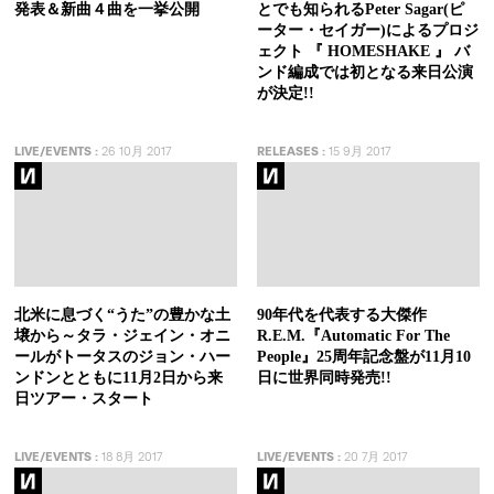
発表＆新曲４曲を一挙公開
とでも知られるPeter Sagar(ピ
ーター・セイガー)によるプロジ
ェクト 『 HOMESHAKE 』 バ
ンド編成では初となる来日公演
が決定!!
LIVE/EVENTS
:
26 10月 2017
RELEASES
:
15 9月 2017
北米に息づく“うた”の豊かな土
90年代を代表する大傑作
壌から～タラ・ジェイン・オニ
R.E.M.『Automatic For The
ールがトータスのジョン・ハー
People』25周年記念盤が11月10
ンドンとともに11月2日から来
日に世界同時発売!!
日ツアー・スタート
LIVE/EVENTS
:
18 8月 2017
LIVE/EVENTS
:
20 7月 2017