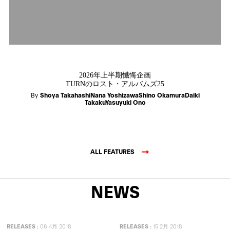
2026年上半期懺悔企画
TURNのロスト・アルバムズ25
By
Shoya TakahashiNana YoshizawaShino OkamuraDaiki
TakakuYasuyuki Ono
ALL FEATURES
NEWS
RELEASES
:
06 4月 2018
RELEASES
:
15 2月 2018