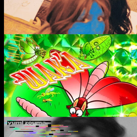
冬にわかれて
forgotten
Aldous Harding
Train On The Island