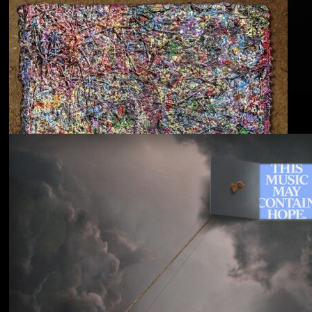
Blu & Exile
Time Heals Everything
Souled American
Sanctions