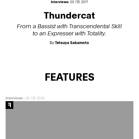
Interviews:
05 7月 2017
Thundercat
From a Bassist with Transcendental Skill
to an Expresser with Totality.
By
Tetsuya Sakamoto
FEATURES
Interviews
:
30 7月 2026