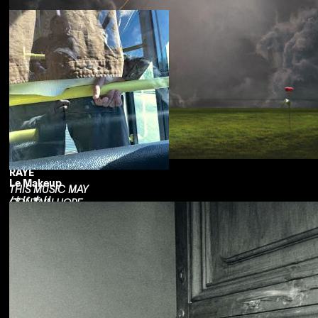
RAYE
Le Makeup
THIS MUSIC MAY
はじまり
CONTAIN HOPE.