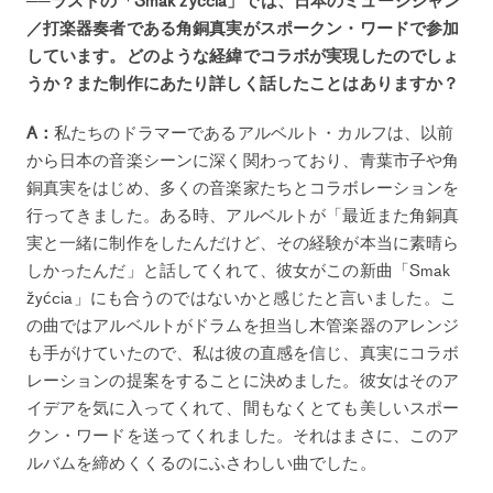
／打楽器奏者である角銅真実がスポークン・ワードで参加
しています。どのような経緯でコラボが実現したのでしょ
うか？また制作にあたり詳しく話したことはありますか？
A：
私たちのドラマーであるアルベルト・カルフは、以前
から日本の音楽シーンに深く関わっており、青葉市子や角
銅真実をはじめ、多くの音楽家たちとコラボレーションを
行ってきました。ある時、アルベルトが「最近また角銅真
実と一緒に制作をしたんだけど、その経験が本当に素晴ら
しかったんだ」と話してくれて、彼女がこの新曲「Smak
žyćcia」にも合うのではないかと感じたと言いました。こ
の曲ではアルベルトがドラムを担当し木管楽器のアレンジ
も手がけていたので、私は彼の直感を信じ、真実にコラボ
レーションの提案をすることに決めました。彼女はそのア
イデアを気に入ってくれて、間もなくとても美しいスポー
クン・ワードを送ってくれました。それはまさに、このア
ルバムを締めくくるのにふさわしい曲でした。