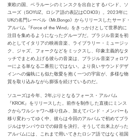
東欧の国、ベラルーシのミンスクを出自とするバンド、ソ
ユーズ（SOYUZ。ロシア語の表記はСОЮ3）。2023年に
UKの名門レーベル《Mr.Bongo》からリリースしたサード・
アルバム『Force of the Wind』をきっかけとして世界的に
注目を集めるようになったグループだ。ブラジル音楽を初
めとしてイタリアの映画音楽、ライブラリー・ミュージッ
ク、ジャズ、フォークなどをミックスし、印象主義的なタ
ッチでまとめ上げる彼らの音楽は、ブラジル音楽フォロワ
ーによる単なる二番煎じではない。より良いサウンドデザ
インへの偏執にも似た敬愛を抱く一つの宇宙が、多様な物
質を取り込みながら膨張を続けているのだ。
ソユーズは今年、2年ぶりとなるフォース・アルバム
『KROK』をリリースした。前作を制作した直後にミンス
クからワルシャワへ移り住み、加えてバンド・メンバーも
移り変わってゆく中、彼らは今回のアルバムで初めてブラ
ジルはサンパウロでの録音を決行。そうして出来上がった
アルバムには、これまで用いてきたロシア語ではなく祖国