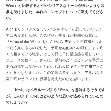
Wind』と比較するとややシリアスなトーンが強いような印
象を受けました。本作のコンセプトについて教えてくださ
い。
A：
“よりシリアスな”アルバムを作ろうと思っていたわけ
ではありませんが、この作品が生まれた時期や背景は、
『Force of the Wind』を生んだパンデミックの時期ともま
ったく異なるものでした。予期せぬ他国への移住、すぐ近
くで起きている戦争、そして日に日に緊迫感を増していく
ニュースの数々……さらに、以前のようにピアノが手元に
ある環境ではなかったため、代わりにギターで作曲するこ
とが多くなりました。この楽器の変更もまた、アルバムの
雰囲気やサウンドに影響を与えたのだと思います。
──「Krok」はベラルーシ語で「Step」を意味するそうです
が、このタイトルにはどのような思いが込められているの
でしょうか？