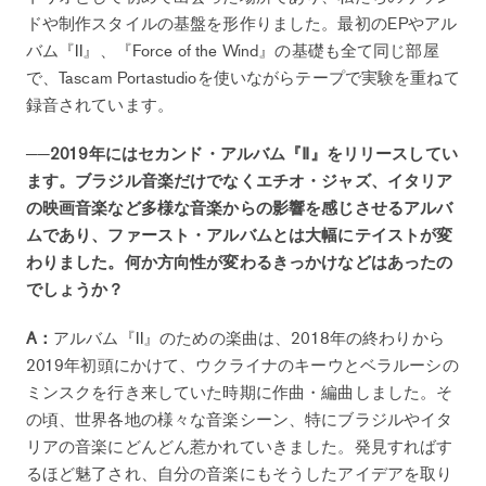
ドや制作スタイルの基盤を形作りました。最初のEPやアル
バム『II』、『Force of the Wind』の基礎も全て同じ部屋
で、Tascam Portastudioを使いながらテープで実験を重ねて
録音されています。
──2019年にはセカンド・アルバム『Ⅱ』をリリースしてい
ます。ブラジル音楽だけでなくエチオ・ジャズ、イタリア
の映画音楽など多様な音楽からの影響を感じさせるアルバ
ムであり、ファースト・アルバムとは大幅にテイストが変
わりました。何か方向性が変わるきっかけなどはあったの
でしょうか？
A：
アルバム『II』のための楽曲は、2018年の終わりから
2019年初頭にかけて、ウクライナのキーウとベラルーシの
ミンスクを行き来していた時期に作曲・編曲しました。そ
の頃、世界各地の様々な音楽シーン、特にブラジルやイタ
リアの音楽にどんどん惹かれていきました。発見すればす
るほど魅了され、自分の音楽にもそうしたアイデアを取り