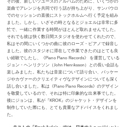
その後、新しいソユーズのアルバムのために、いくつかの
楽曲でアレンジを共同で行う話が持ち上がり、サンパウロ
でのセッションの直後にストックホルムへ行く予定を組み
ました。しかし、いざその時となるとジョエルは非常に多
忙で、一緒に作業する時間がほとんど取れませんでした。
それでも彼は快く数日間スタジオを使わせてくれたので、
私はその間にいくつかの曲に彼のローズ・ピアノで録音し
ました。彼のスタジオに滞在して作業できたのはとても良
い経験でしたし、《Piano Piano Records》 を運営している
ジョン・ヘンリクソン（John Henriksson）との長い会話も
楽しみました。私たちは音楽について語り合い、パッケー
ジやカヴァーのクリエイティヴなデザインについても深く
話し合いました。私は《Piano Piano Records》のデザイン
を敬愛しているので、それは特に印象的な出来事でした。
後にジョンは、私が『KROK』のジャケット・デザインを
制作していた際にも、とても貴重なアドバイスをくれまし
た。
──ラストの「Smak žyćcia」では、日本のミュージシャン