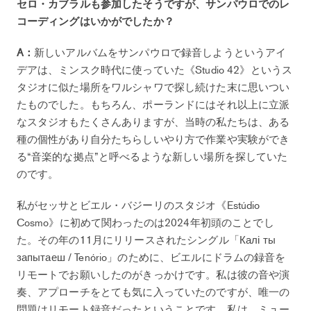
セロ・カブラルも参加したそうですが、サンパウロでのレ
コーディングはいかがでしたか？
A：
新しいアルバムをサンパウロで録音しようというアイ
デアは、ミンスク時代に使っていた《Studio 42》というス
タジオに似た場所をワルシャワで探し続けた末に思いつい
たものでした。もちろん、ポーランドにはそれ以上に立派
なスタジオもたくさんありますが、当時の私たちは、ある
種の個性があり自分たちらしいやり方で作業や実験ができ
る“音楽的な拠点”と呼べるような新しい場所を探していた
のです。
私がセッサとビエル・バジーリのスタジオ《Estúdio
Cosmo》に初めて関わったのは2024年初頭のことでし
た。その年の11月にリリースされたシングル「Калі ты
запытаеш / Tenório」のために、ビエルにドラムの録音を
リモートでお願いしたのがきっかけです。私は彼の音や演
奏、アプローチをとても気に入っていたのですが、唯一の
問題はリモート録音だったということです。私は、ミュー