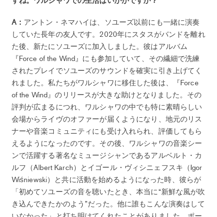
A：
アントン・ネマハイは、ソユーズ以前にも一緒に演奏
していた長年の友人です。2020年にスタスがバンドを離れ
た後、新たにソユーズに加入しました。彼はアルバム
『Force of the Wind』にも参加していて、その繊細で洗練
されたプレイでソユーズのサウンドを確実に引き上げてく
れました。私たちがワルシャワに移住した後は、『Force
of the Wind』のリリースが大きな助けとなりました。その
評判が広まるにつれ、ワルシャワの中でも特に素晴らしい
会場からライヴのオファーが届くようになり、地元のリス
ナーや音楽コミュニティにも受け入れられ、評価してもら
えるようになったのです。その後、ワルシャワの音楽シー
ンで活躍する著名なミュージシャンであるアルベルト・カ
ルフ（Albert Karch）とイゴール・ヴィシニェフスキ（Igor
Wiśniewski）と共に活動を始めるようになった時、彼らが
「初めてソユーズの音を聴いたとき、本当に“新鮮な風が吹
き込んできたかのよう”だった。他に誰もこんな演奏はして
いなかった」と打ち明けてくれたことがありました。ポー