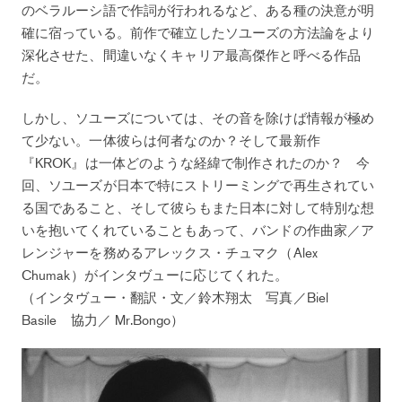
のベラルーシ語で作詞が行われるなど、ある種の決意が明
確に宿っている。前作で確立したソユーズの方法論をより
深化させた、間違いなくキャリア最高傑作と呼べる作品
だ。
しかし、ソユーズについては、その音を除けば情報が極め
て少ない。一体彼らは何者なのか？そして最新作
『KROK』は一体どのような経緯で制作されたのか？ 今
回、ソユーズが日本で特にストリーミングで再生されてい
る国であること、そして彼らもまた日本に対して特別な想
いを抱いてくれていることもあって、バンドの作曲家／ア
レンジャーを務めるアレックス・チュマク（Alex
Chumak）がインタヴューに応じてくれた。
（インタヴュー・翻訳・文／鈴木翔太 写真／Biel
Basile 協力／ Mr.Bongo）