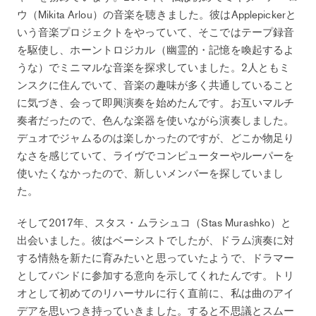
ウ（Mikita Arlou）の音楽を聴きました。彼はApplepickerと
いう音楽プロジェクトをやっていて、そこではテープ録音
を駆使し、ホーントロジカル（幽霊的・記憶を喚起するよ
うな）でミニマルな音楽を探求していました。2人ともミ
ンスクに住んでいて、音楽の趣味が多く共通していること
に気づき、会って即興演奏を始めたんです。お互いマルチ
奏者だったので、色んな楽器を使いながら演奏しました。
デュオでジャムるのは楽しかったのですが、どこか物足り
なさを感じていて、ライヴでコンピューターやルーパーを
使いたくなかったので、新しいメンバーを探していまし
た。
そして2017年、スタス・ムラシュコ（Stas Murashko）と
出会いました。彼はベーシストでしたが、ドラム演奏に対
する情熱を新たに育みたいと思っていたようで、ドラマー
としてバンドに参加する意向を示してくれたんです。トリ
オとして初めてのリハーサルに行く直前に、私は曲のアイ
デアを思いつき持っていきました。すると不思議とスムー