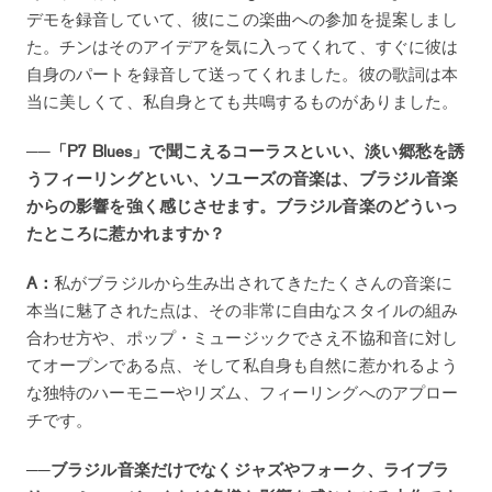
デモを録音していて、彼にこの楽曲への参加を提案しまし
た。チンはそのアイデアを気に入ってくれて、すぐに彼は
自身のパートを録音して送ってくれました。彼の歌詞は本
当に美しくて、私自身とても共鳴するものがありました。
──「P7 Blues」で聞こえるコーラスといい、淡い郷愁を誘
うフィーリングといい、ソユーズの音楽は、ブラジル音楽
からの影響を強く感じさせます。ブラジル音楽のどういっ
たところに惹かれますか？
A：
私がブラジルから生み出されてきたたくさんの音楽に
本当に魅了された点は、その非常に自由なスタイルの組み
合わせ方や、ポップ・ミュージックでさえ不協和音に対し
てオープンである点、そして私自身も自然に惹かれるよう
な独特のハーモニーやリズム、フィーリングへのアプロー
チです。
──ブラジル音楽だけでなくジャズやフォーク、ライブラ