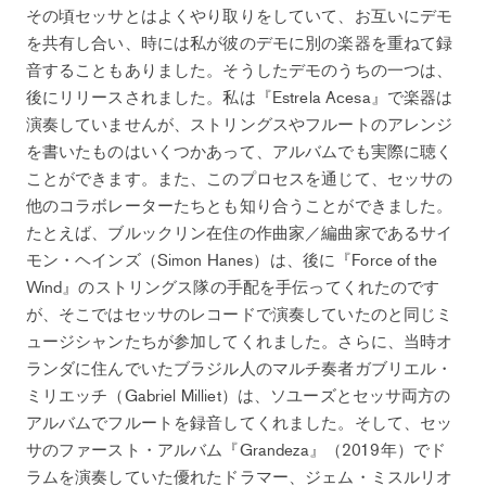
その頃セッサとはよくやり取りをしていて、お互いにデモ
を共有し合い、時には私が彼のデモに別の楽器を重ねて録
音することもありました。そうしたデモのうちの一つは、
後にリリースされました。私は『Estrela Acesa』で楽器は
演奏していませんが、ストリングスやフルートのアレンジ
を書いたものはいくつかあって、アルバムでも実際に聴く
ことができます。また、このプロセスを通じて、セッサの
他のコラボレーターたちとも知り合うことができました。
たとえば、ブルックリン在住の作曲家／編曲家であるサイ
モン・ヘインズ（Simon Hanes）は、後に『Force of the
Wind』のストリングス隊の手配を手伝ってくれたのです
が、そこではセッサのレコードで演奏していたのと同じミ
ュージシャンたちが参加してくれました。さらに、当時オ
ランダに住んでいたブラジル人のマルチ奏者ガブリエル・
ミリエッチ（Gabriel Milliet）は、ソユーズとセッサ両方の
アルバムでフルートを録音してくれました。そして、セッ
サのファースト・アルバム『Grandeza』（2019年）でド
ラムを演奏していた優れたドラマー、ジェム・ミスルリオ