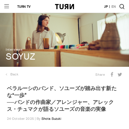
TURN TV
JP
EN
Interviews
SOYUZ
Back
Share
ベラルーシのバンド、ソユーズが踏み出す新た
な“一歩”
──バンドの作曲家／アレンジャー、アレック
ス・チュマクが語るソユーズの音楽の実像
24 October 2025 | By
Shota Suzuki