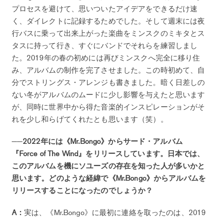
プロセスを避けて、思いついたアイデアをできるだけ速
く、ダイレクトに記録するためでした。そして週末には夜
行バスに乗って出来上がった楽曲をミンスクのミキタとス
タスに持って行き、すぐにバンドでそれらを練習しまし
た。2019年の春の初めには再びミンスクへ完全に移り住
み、アルバムの制作を完了させました。この時初めて、自
分でストリングス・アレンジも書きました。暗く日差しの
ない冬がアルバムのムードに少し影響を与えたと思います
が、同時に世界中から得た音楽的インスピレーションがそ
れを少し和らげてくれたとも思います（笑）。
──2022年には《Mr.Bongo》からサード・アルバム
『Force of The Wind』をリリースしています。日本では、
このアルバムを機にソユーズの存在を知った人が多いかと
思います。どのような経緯で《Mr.Bongo》からアルバムを
リリースすることになったのでしょうか？
A：
実は、《Mr.Bongo》に最初に連絡を取ったのは、2019