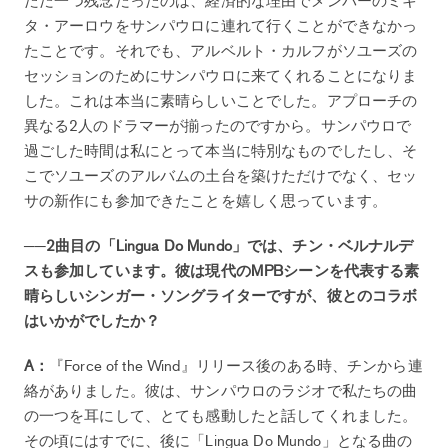
タ・アーロウをサンパウロに連れて行くことができなかっ
たことです。それでも、アルベルト・カルフがソユーズの
セッションのためにサンパウロに来てくれることになりま
した。これは本当に素晴らしいことでした。アプローチの
異なる2人のドラマーが揃ったのですから。サンパウロで
過ごした時間は私にとって本当に特別なものでしたし、そ
こでソユーズのアルバムの土台を築けただけでなく、セッ
サの新作にも参加できたことを嬉しく思っています。
──2曲目の「Lingua Do Mundo」では、チン・ベルナルデ
スも参加しています。彼は現代のMPBシーンを代表する素
晴らしいシンガー・ソングライターですが、彼とのコラボ
はいかがでしたか？
A：
『Force of the Wind』リリース後のある時、チンから連
絡がありました。彼は、サンパウロのラジオで私たちの曲
の一つを耳にして、とても感動したと話してくれました。
その頃にはすでに、後に「Lingua Do Mundo」となる曲の