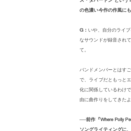
ス・ダパートン”という
の色濃い今作の作風に
G：
いや、自分のライブ
なサウンドが録音され
て。
バンドメンバーとはす
で、ライブだともっと
化に関係しているわけ
由に曲作りをしてきた
──前作『Where Pol
ソングライティングに、