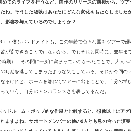
初めてのライブを行うなど、前作のリリースの前後から、ツア
たね。そうした経験はあなたにどんな変化をもたらしましたか？
も、影響を与えているのでしょうか？
、G）：
僕もバンドメイトも、この年齢で色々な国をツアーで廻
。皆が皆できることではないから。でもそれと同時に、去年ま
歳の時期）、その間に一所に留まっていなかったことで、大人へ
化の時期を逃してしまったような気もしている。それが今回の
はなるけれど、ホームを離れてツアーに出ることで、自分の学
るっていう、自分のアンバランスさを表してるんだ。
ベッドルーム・ポップ的な作風と比較すると、想像以上にアグ
れますよね。サポートメンバーの他の3人とも息の合った演奏