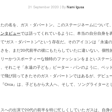
21 September 2020 | By
Nami Igusa
またの名を、ガス・ダパートン。このステージネームについて
インタビュー
では語ってくれているように、本当の自分自身を
て“ガス・ダパートン”という存在だ。そのアイコンは「永遠
さを、まだ20代前半の彼にもたらしていたに違いない。個性的
リーかつスポーティーな独特のファッションをまといステージ
え、それこそ「永遠の子ども」ピーター・パンのように、ベッ
ーで飛び回ってきたそのガス・ダパートンではあるが、デビュ
『Orca』は、子どもから大人へ、そして、ソングライターと
スへの出演で20代の前半を特に忙しくしていたガスは、自身