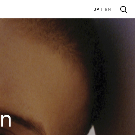
JP
EN
on