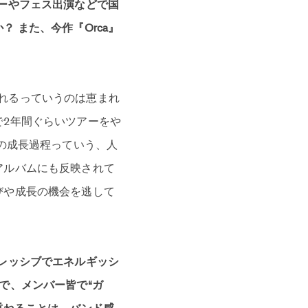
ーやフェス出演などで国
 また、今作『Orca』
れるっていうのは恵まれ
で2年間ぐらいツアーをや
の成長過程っていう、人
アルバムにも反映されて
びや成長の機会を逃して
レッシブでエネルギッシ
で、メンバー皆で“ガ