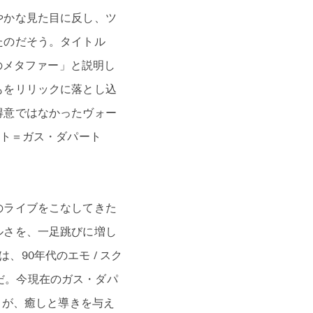
やかな見た目に反し、ツ
たのだそう。タイトル
のメタファー」と説明し
もをリリックに落とし込
得意ではなかったヴォー
スト＝ガス・ダパート
のライブをこなしてきた
ルさを、一足跳びに増し
、90年代のエモ / スク
」だ。今現在のガス・ダパ
）が、癒しと導きを与え