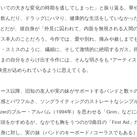
おいての大きな変化の時期を逃してしまった」と振り返る。華
飲んだり、ドラッグにハマり、健康的な生活をしていなかっ
チのことだが、彼自身が「外見に囚われて、内面を無視される人間
ガス本人のことだろう。今作では、愛や別れ、痛みや赦しまで
ト・スミスのように、繊細に、そして激情的に絶唱するガス。
まの自分をさらけ出す今作には、そんな弱さをも “アーティ
決意が込められているように思えてくる。
リース以降、旧知の友人や実の妹がサポートするバンドと数々
動感とパワフルさ、ソングライティングのストレートなシンプ
zerのブルー・アルバム（1994年）を思わせる「Grim」などには
をかすめるが、なかでも胸をうつのが2曲目の「First Aid
身に対し、実の妹（バンドのキーボード / コーラスでもある