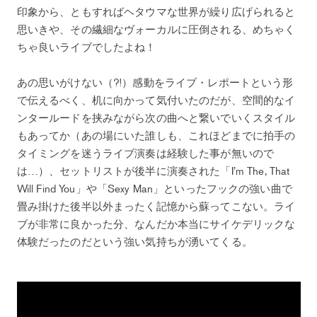
印象から、ともすればヘタウマな世界が繰り広げられると
思いきや、その繊細なヴォーカルに圧倒される、めちゃく
ちゃ良いライブでしたよね！
あの思いがけない（?!）感動をライブ・レポートという形
で伝えるべく、机に向かって気付いたのだが、空間的なイ
ンタールードを挟みながら次の曲へと繋いでいくスタイル
もあってか（あの場にいた誰しも、これほどまでに拍手の
タイミングを迷うライブ演奏は経験した事が無いので
は…）、セットリストが後半に演奏された「I’m The, That
Will Find You」や「Sexy Man」といったフックの強い曲で
畳み掛けた後半以外まったく記憶から蘇ってこない。ライ
ブが非常に良かった分、なんだか本当にサイケデリックな
体験だったのだという強い気持ちが湧いてくる。