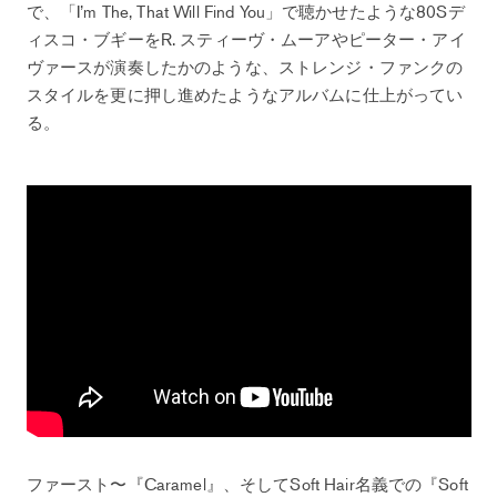
で、「I’m The, That Will Find You」で聴かせたような80Sデ
ィスコ・ブギーをR. スティーヴ・ムーアやピーター・アイ
ヴァースが演奏したかのような、ストレンジ・ファンクの
スタイルを更に押し進めたようなアルバムに仕上がってい
る。
ファースト〜『Caramel』、そしてSoft Hair名義での『Soft