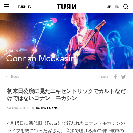
TURN TV
JP
EN
Features
Connan Mockasin
Back
Share
初来日公演に見たエキセントリックでカルトなだ
けではないコナン・モカシン
24 May 2019 | By
Takuro Okada
4月15日に新代田《Fever》で行われたコナン・モカシンの
ライブを観に行った皆さん。音源で聴ける線の細い歌声の