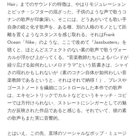
Hair』までのサウンドの特徴は、やはりモジュレーション
とピッチ・シフターの混ざった、子供のような声で歌うコ
ナンの歌声が印象深い。そこには、どうあがいても歌い手
自身の鏡と化す歌声を、ある種、別の人格のモノとして距
離を置くようなスタンスを感じ取れる。それはFrank
Ocean「Nike」のような。ここで改めて『Jassbusters』を
聴くと、ほとんどエフェクトのない素の歌声で歌うヴォー
カルが浮かび上がってくる。“音楽教師たちによるバンドが
繰り広げる如何わしいメロドラマ”という筋書きは、シャイ
さの現れかもしれないが（素のコナン自体が如何わしい音
楽教師であるというと、それはそれで納得！）、ブレスや
ゴーストノートを繊細にコントロールした本作での歌声
は、エキセントリックでカルトなどというキャッチ・コピ
ーでは方付けられない、ストレートにシンガーとしての魅
力が反映された作品であると感じる。それでいて、彼の素
の歌声もまた実に音響的。
とはいえ、この先、直球のソーシャルなポップ・ミュージ