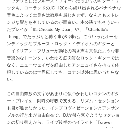
コッテリとしたブルース・フィールたっぷりのギター・リ
ックも、ローランドのJC-120から繰り出されるペナペナな
音色によって土臭さは微塵も感じさせず、なんともストレ
ンジな響きを有しているのが面白い。本公演でもそういっ
たプレイが「It’s Choade My Dear」や、「Charlotte’s
Thong」でたっぷりと聴く事が出来た。こういったオーセ
ンティックなブルース・ロック・イディオムのギターと、
エイドリアン・ブリューが動物の鳴き声を真似たような非
音楽的なトーンを、いわゆる筋肉質なロック・ギターでは
なく、ニューウェイヴを経由したアンニュイさを持って体
現しているのは世界広しでも、コナン以外に思い当たらな
い。
この自由奔放の文字があまりに似つかわしいコナンのギタ
ー・プレイを、阿吽の呼吸で支える、リズム・セクション
も目が離せなかった。インプロヴィゼーションとアンサン
ブルの行き来が自由自在で、DJが盤を繋ぐようなセクショ
ンの切り替えから、ライブ後半のハイライト「Forever