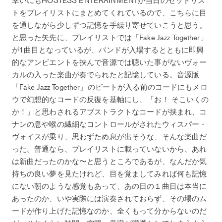
トをプレイリストにまとめてくれているので、こちらに目
を通しながら少しずつ記憶を手繰り寄せていこうと思う。
と思った矢先に、プレイリストでは「Fake Jazz Together」
が1曲目となっているが、バンドが入場するとともに即興
的なアンビエントを挟んで音源では聴いた事がないヴォー
カルの入った楽曲が奏でられたと記憶している。音源版
「Fake Jazz Together」のビートが入る前のコードにもメロ
ウで幻想的なコードの反復を基軸にし、「お！ そこいくの
か！」と思わされるアブストラクトなコードが挟まれ、コ
ナンの息や喉の繊細なコントロールがされたウィスパー・
ヴォイスが乗り、思わずため息が出そうな、そんな楽曲だ
った。普通なら、プレイリストに載っていないから、あれ
は新曲だったのかな〜と思うところであるが、なんだか気
持ちの良い夢を見たけれど、目を覚ましてみれば何も記憶
にない朝のような感覚もあって、あの日の１曲目は本当に
あったのか、いや実際には演奏されておらず、その場のム
ードが作り上げた記憶なのか、全くもって分からないのだ