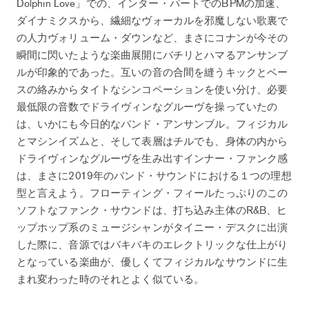
Dolphin Love」での、インター・パートでのBPMの加速、
ダイナミクスから、繊細なヴォーカルを邪魔しない歌裏で
の人力ヴォリューム・ダウンなど、まさにコナンが今その
瞬間に閃いたような楽曲展開にバチリとハマるアンサンブ
ルが印象的であった。互いの音の合間を縫うキックとベー
スの絡みからタイトなシンコペーションを使い分け、必要
最低限の音数でドライヴィンなグルーヴを操っていたの
は、いかにも今日的なバンド・アンサンブル。フィジカル
とマシンイズムと、そして表層はチルでも、身体の内から
ドライヴィンなグルーヴを生み出すインナー・ファンク感
は、まさに2019年のバンド・サウンドにおける１つの理想
型と言えよう。フローティング・フィールたっぷりのこの
ソフトなファンク・サウンドは、打ち込み主体のR&B、ヒ
ップホップ系のミュージシャンがタイニー・デスクに出演
した際に、音源ではバキバキのエレクトリックな仕上がり
となっている楽曲が、優しくてフィジカルなサウンドに生
まれ変わった時のそれとよく似ている。