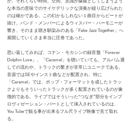
が、それくらい時間、空間、意識が朦朧としてしまうよう
な本当の意味でのサイケデリックな演奏が繰り広げられた
のは確かである。この幻かもしれない１曲目からビートが
抜け、バンド・メンバーによるウィスパー・ハーモニーが
響き、そのまま聴き馴染みのある「Fake Jazz Together」へ
展開していくさま本当に圧巻であった。
思い返してみれば、コナン・モカシンの録音盤「Forever
Dolphin Love」、「Caramel」を聴いていても、アルバム通
しての流れや、トラックの繫ぎが非常にユニークである。
音源ではSEやインスト曲などが配置され、特に
「Caramel」では、ポップ・フォーマットを成したトラッ
クよりもそういったトラックが多く配置されているのが象
徴的である。ライブではそういった“つなぎ”部分をインプ
ロヴィゼーション・パートとして挿入されているのは、
You Tubeで観る事が出来るフル尺ライブ映像で見て取れ
る。