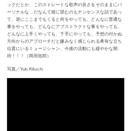
ックだとか、このストレートな歌声の良さをそのままにパ
ーソナルな…だなんて彼に望むのもナンセンスな話であっ
て、逆にここまでもくると何をやっても、どんなに普通な
事をやっても、どんなにアブストラクトな事をやっても、
どんなに上手くやっても、下手にやっても、予想の付かぬ
方向からのアプローチだと嫌みなく感じられる希有な立ち
位置にいるミュージシャン。今後の活動にも緩やかな期
待！！！（岡田拓郎）
写真／Yuki Kikuchi