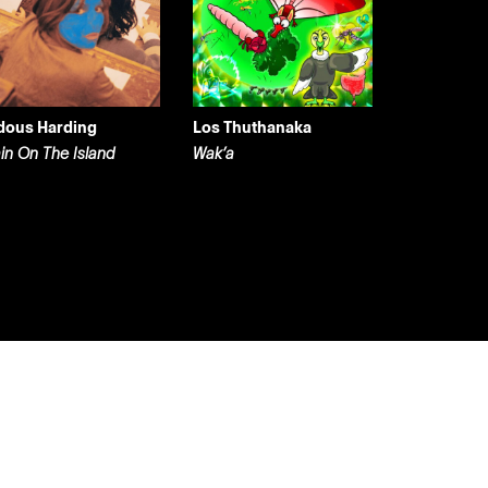
dous Harding
Los Thuthanaka
ain On The Island
Wak’a