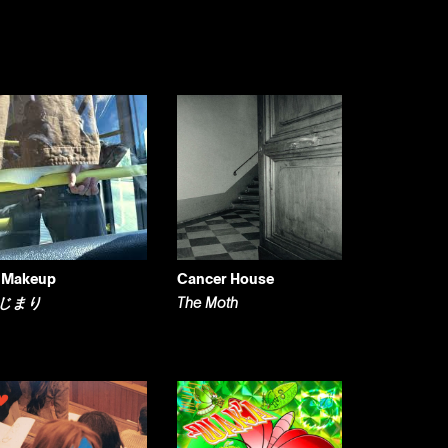
 Makeup
Cancer House
じまり
The Moth