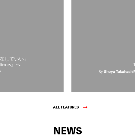
在していい」
rrors』へ
る
By
Shoya Takahashi
ALL FEATURES
NEWS