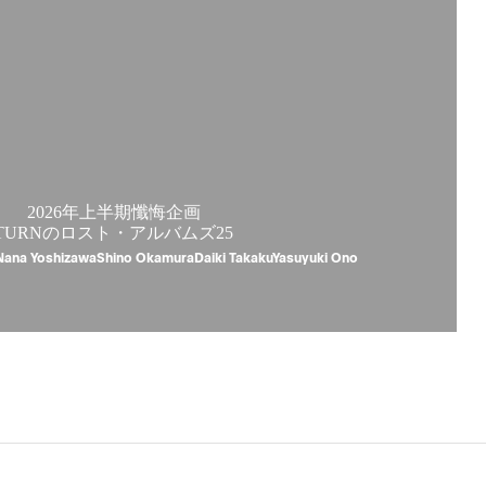
2026年上半期懺悔企画
TURNのロスト・アルバムズ25
Nana YoshizawaShino OkamuraDaiki TakakuYasuyuki Ono