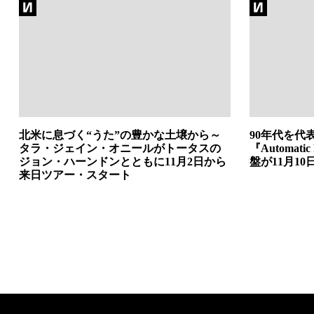
北米に息づく“うた”の豊かな土壌から～
90年代を代表
タラ・ジェイン・オニールがトータスの
『Automatic
ジョン・ハーンドンとともに11月2日から
盤が11月10
来日ツアー・スタート