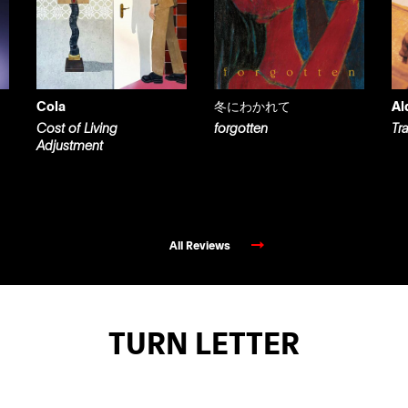
Cola
冬にわかれて
Al
Cost of Living
forgotten
Tr
Adjustment
All Reviews
TURN LETTER