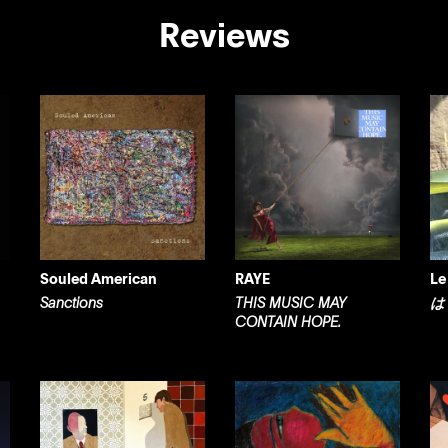
Reviews
Souled American
RAYE
Le
Sanctions
THIS MUSIC MAY
は
CONTAIN HOPE.