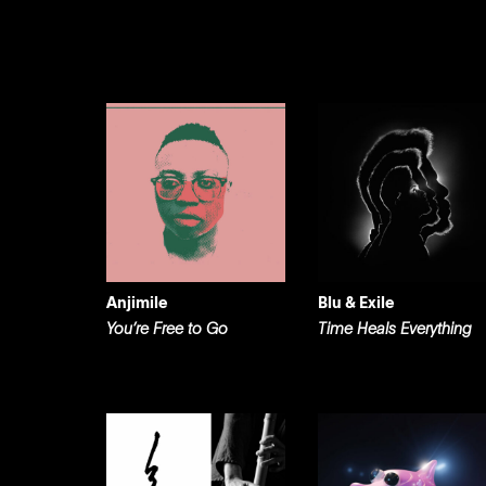
Anjimile
Blu & Exile
You’re Free to Go
Time Heals Everything