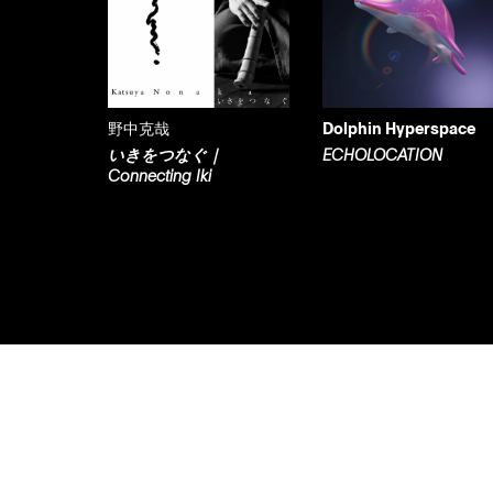
野中克哉
Dolphin Hyperspace
いきをつなぐ｜
ECHOLOCATION
Connecting Iki