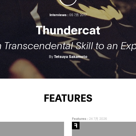
Interviews :
05 7月 2017
Thundercat
 Transcendental Skill to an Expr
By
Tetsuya Sakamoto
FEATURES
Features
:
24 7月 2026