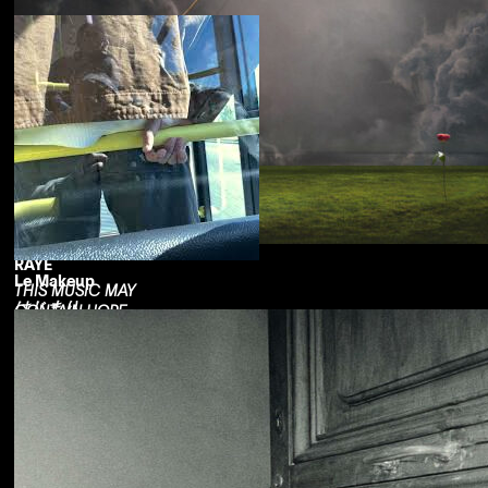
RAYE
Le Makeup
THIS MUSIC MAY
はじまり
CONTAIN HOPE.