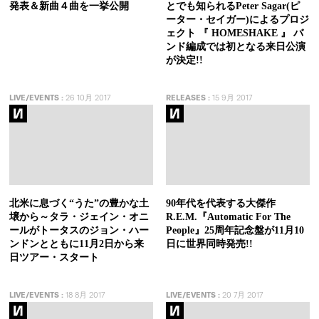
発表＆新曲４曲を一挙公開
とでも知られるPeter Sagar(ピ
ーター・セイガー)によるプロジ
ェクト 『 HOMESHAKE 』 バ
ンド編成では初となる来日公演
が決定!!
LIVE/EVENTS
:
26 10月 2017
RELEASES
:
15 9月 2017
北米に息づく“うた”の豊かな土
90年代を代表する大傑作
壌から～タラ・ジェイン・オニ
R.E.M.『Automatic For The
ールがトータスのジョン・ハー
People』25周年記念盤が11月10
ンドンとともに11月2日から来
日に世界同時発売!!
日ツアー・スタート
LIVE/EVENTS
:
18 8月 2017
LIVE/EVENTS
:
20 7月 2017