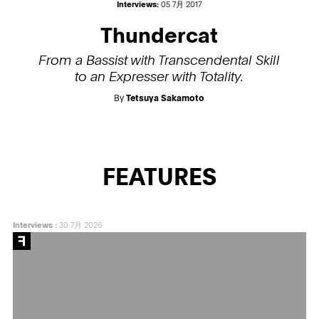
Interviews:
05 7月 2017
Thundercat
From a Bassist with Transcendental Skill
to an Expresser with Totality.
By
Tetsuya Sakamoto
FEATURES
Interviews
:
30 7月 2026