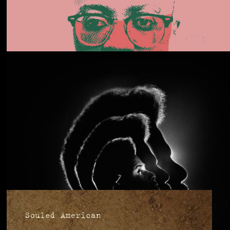
Daphni
Butterfly
Anjimile
You’re Free to Go