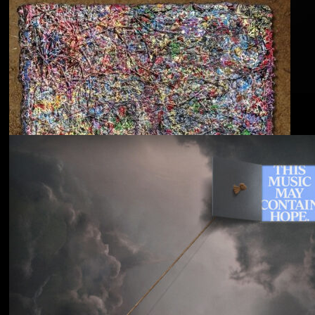
Blu & Exile
Time Heals Everything
Souled American
Sanctions