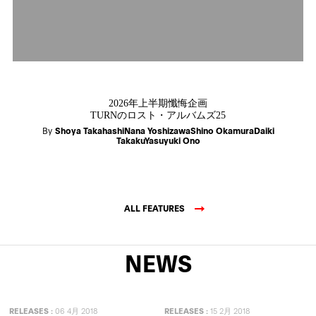
2026年上半期懺悔企画
TURNのロスト・アルバムズ25
By
Shoya TakahashiNana YoshizawaShino OkamuraDaiki
TakakuYasuyuki Ono
ALL FEATURES
NEWS
RELEASES
:
06 4月 2018
RELEASES
:
15 2月 2018