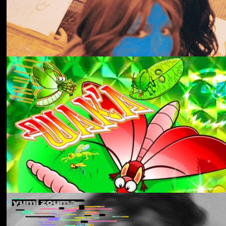
冬にわかれて
forgotten
Aldous Harding
Train On The Island