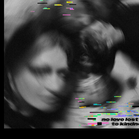
Los Thuthanaka
Wak’a
Yumi Zouma