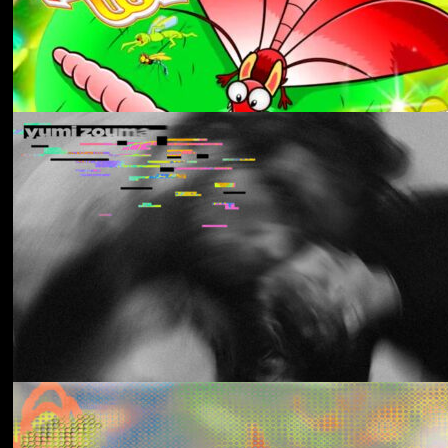
Aldous Harding
Train On The Island
Los Thuthanaka
Wak’a