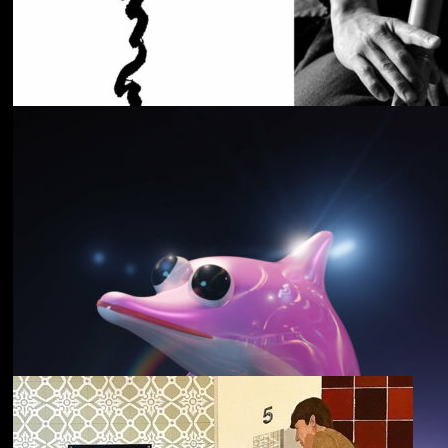
Cancer House
The Moth
野中克哉
いきをつなぐ｜
Connecting Iki