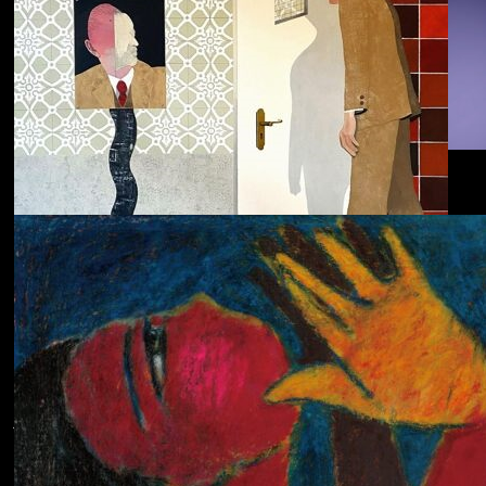
Dolphin Hyperspace
ECHOLOCATION
Cola
Cost of Living
Adjustment