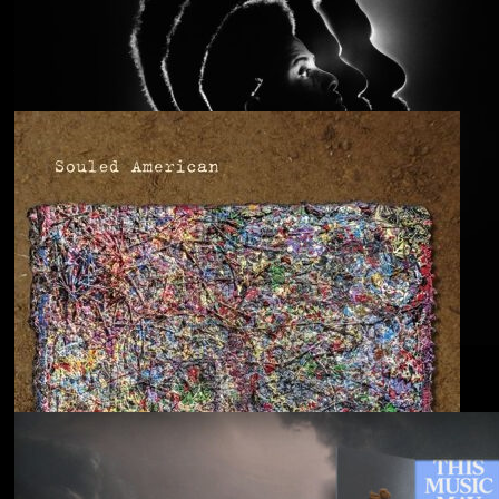
Anjimile
You’re Free to Go
Blu & Exile
Time Heals Everything