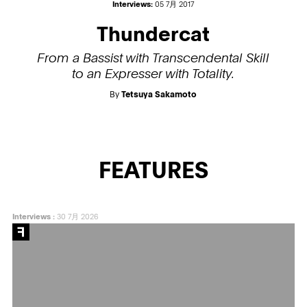
Interviews:
05 7月 2017
Thundercat
From a Bassist with Transcendental Skill
to an Expresser with Totality.
By
Tetsuya Sakamoto
FEATURES
Interviews
:
30 7月 2026