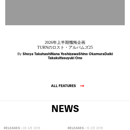
2026年上半期懺悔企画
TURNのロスト・アルバムズ25
By
Shoya TakahashiNana YoshizawaShino OkamuraDaiki
TakakuYasuyuki Ono
ALL FEATURES
NEWS
RELEASES
:
06 4月 2018
RELEASES
:
15 2月 2018