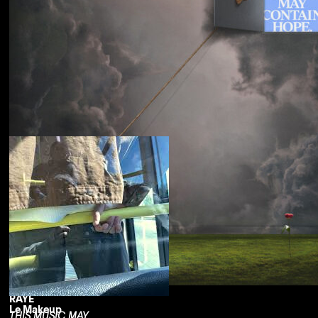
Souled American
Sanctions
RAYE
Le Makeup
THIS MUSIC MAY