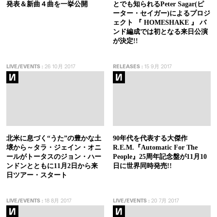
発表＆新曲４曲を一挙公開
とでも知られるPeter Sagar(ピ
ーター・セイガー)によるプロジ
ェクト 『 HOMESHAKE 』 バ
ンド編成では初となる来日公演
が決定!!
LIVE/EVENTS
:
26 10月 2017
RELEASES
:
15 9月 2017
北米に息づく“うた”の豊かな土
90年代を代表する大傑作
壌から～タラ・ジェイン・オニ
R.E.M.『Automatic For The
ールがトータスのジョン・ハー
People』25周年記念盤が11月10
ンドンとともに11月2日から来
日に世界同時発売!!
日ツアー・スタート
LIVE/EVENTS
:
18 8月 2017
LIVE/EVENTS
:
20 7月 2017