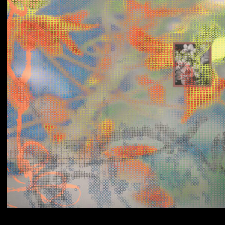
Yumi Zouma
No Love Lost to
Kindness
Simo Cell & Abdullah