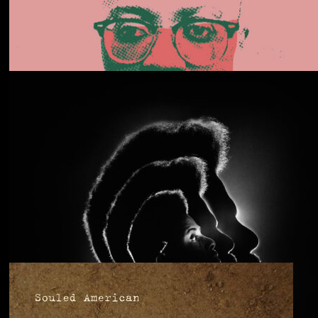
Daphni
Butterfly
Anjimile
You’re Free to Go