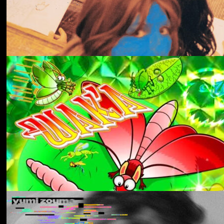
冬にわかれて
forgotten
Aldous Harding
Train On The Island