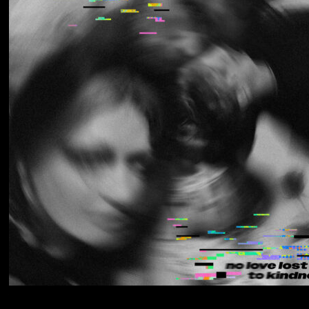
Los Thuthanaka
Wak’a
Yumi Zouma