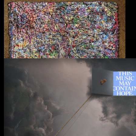
Blu & Exile
Time Heals Everything
Souled American
Sanctions