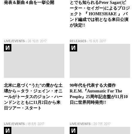
発表＆新曲４曲を一挙公開
とでも知られるPeter Sagar(ピ
ーター・セイガー)によるプロジ
ェクト 『 HOMESHAKE 』 バ
ンド編成では初となる来日公演
が決定!!
LIVE/EVENTS
:
26 10月 2017
RELEASES
:
15 9月 2017
北米に息づく“うた”の豊かな土
90年代を代表する大傑作
壌から～タラ・ジェイン・オニ
R.E.M.『Automatic For The
ールがトータスのジョン・ハー
People』25周年記念盤が11月10
ンドンとともに11月2日から来
日に世界同時発売!!
日ツアー・スタート
LIVE/EVENTS
:
18 8月 2017
LIVE/EVENTS
:
20 7月 2017