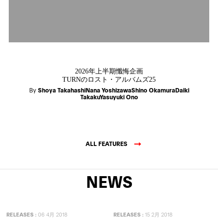
2026年上半期懺悔企画
TURNのロスト・アルバムズ25
By
Shoya TakahashiNana YoshizawaShino OkamuraDaiki
TakakuYasuyuki Ono
ALL FEATURES
NEWS
RELEASES
:
06 4月 2018
RELEASES
:
15 2月 2018