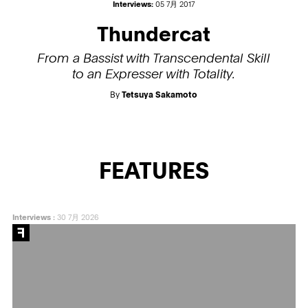
Interviews:
05 7月 2017
Thundercat
From a Bassist with Transcendental Skill
to an Expresser with Totality.
By
Tetsuya Sakamoto
FEATURES
Interviews
:
30 7月 2026