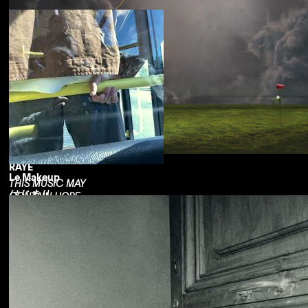
RAYE
Le Makeup
THIS MUSIC MAY
はじまり
CONTAIN HOPE.