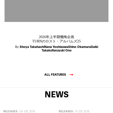
2026年上半期懺悔企画
TURNのロスト・アルバムズ25
By
Shoya TakahashiNana YoshizawaShino OkamuraDaiki
TakakuYasuyuki Ono
ALL FEATURES
NEWS
RELEASES
:
06 4月 2018
RELEASES
:
15 2月 2018