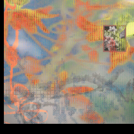
Yumi Zouma
No Love Lost to
Kindness
Simo Cell & Abdullah