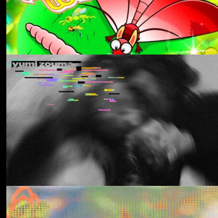
Aldous Harding
Train On The Island
Los Thuthanaka
Wak’a