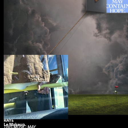
Souled American
Sanctions
RAYE
Le Makeup
THIS MUSIC MAY