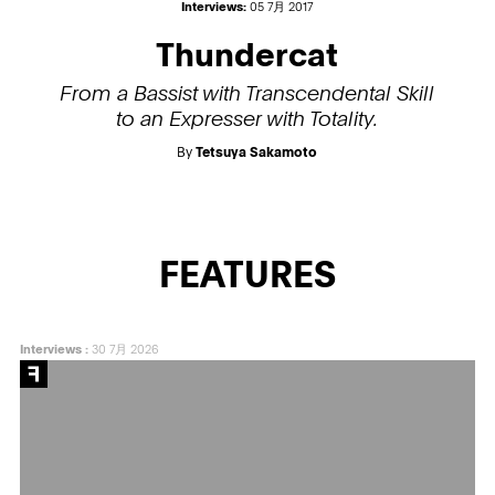
Interviews:
05 7月 2017
Thundercat
From a Bassist with Transcendental Skill
to an Expresser with Totality.
By
Tetsuya Sakamoto
FEATURES
Interviews
:
30 7月 2026