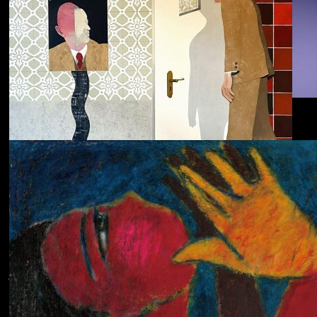
Dolphin Hyperspace
ECHOLOCATION
Cola
Cost of Living
Adjustment