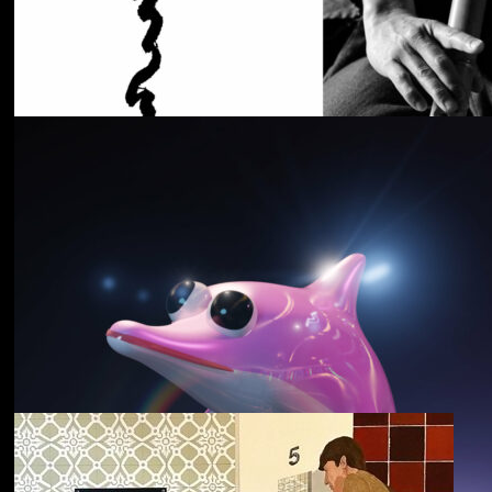
Cancer House
The Moth
野中克哉
いきをつなぐ｜
Connecting Iki