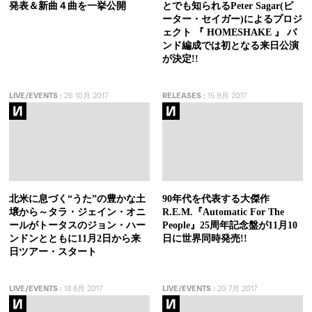
発表＆新曲４曲を一挙公開
とでも知られるPeter Sagar(ピ
ーター・セイガー)によるプロジ
ェクト 『 HOMESHAKE 』 バ
ンド編成では初となる来日公演
が決定!!
LIVE/EVENTS
:
26 10月 2017
RELEASES
:
15 9月 2017
北米に息づく“うた”の豊かな土
90年代を代表する大傑作
壌から～タラ・ジェイン・オニ
R.E.M.『Automatic For The
ールがトータスのジョン・ハー
People』25周年記念盤が11月10
ンドンとともに11月2日から来
日に世界同時発売!!
日ツアー・スタート
LIVE/EVENTS
:
18 8月 2017
LIVE/EVENTS
:
20 7月 2017