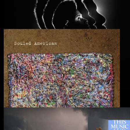
Anjimile
You’re Free to Go
Blu & Exile
Time Heals Everything