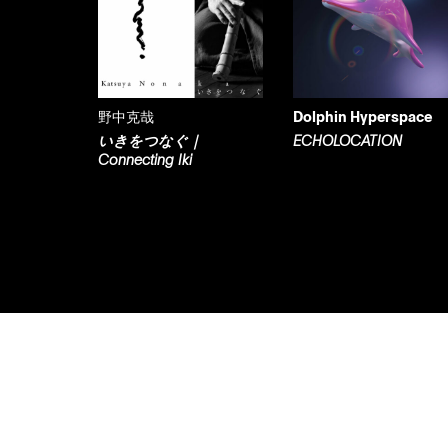
野中克哉
Dolphin Hyperspace
いきをつなぐ｜
ECHOLOCATION
Connecting Iki