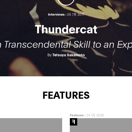
Interviews :
05 7月 2017
Thundercat
 Transcendental Skill to an Expr
By
Tetsuya Sakamoto
FEATURES
Features
:
24 7月 2026