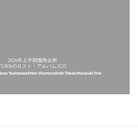
2026年上半期懺悔企画
TURNのロスト・アルバムズ25
Nana YoshizawaShino OkamuraDaiki TakakuYasuyuki Ono