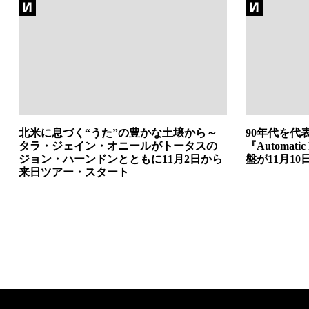
北米に息づく“うた”の豊かな土壌から～
90年代を代表
タラ・ジェイン・オニールがトータスの
『Automatic
ジョン・ハーンドンとともに11月2日から
盤が11月10
来日ツアー・スタート