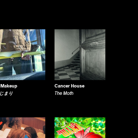
 Makeup
Cancer House
じまり
The Moth