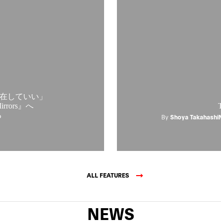
在していい」
rrors』へ
る
By
Shoya Takahashi
ALL FEATURES
NEWS