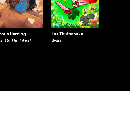
dous Harding
Los Thuthanaka
ain On The Island
Wak’a