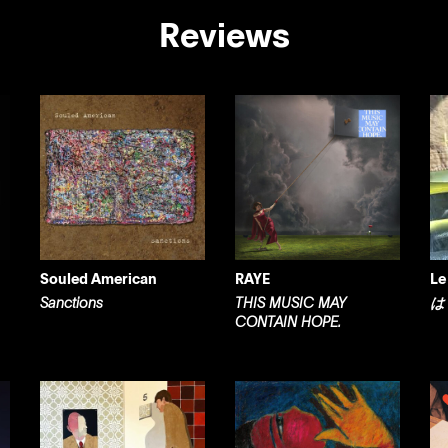
Reviews
Souled American
RAYE
Le
Sanctions
THIS MUSIC MAY
は
CONTAIN HOPE.