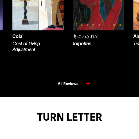
Cola
冬にわかれて
Al
Cost of Living
forgotten
Tr
Adjustment
All Reviews
TURN LETTER