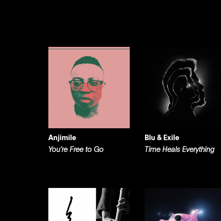
Anjimile
Blu & Exile
You’re Free to Go
Time Heals Everything