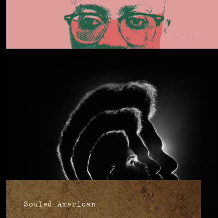
Daphni
Butterfly
Anjimile
You’re Free to Go