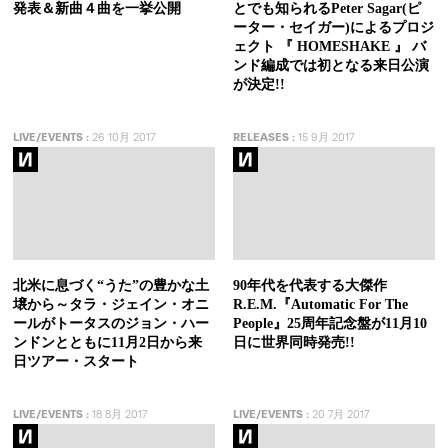
発表＆新曲４曲を一挙公開
とでも知られるPeter Sagar(ピ
ーター・セイガー)によるプロジ
ェクト 『 HOMESHAKE 』 バ
ンド編成では初となる来日公演
が決定!!
LIVE/EVENTS
:
26 10月 2017
RELEASES
:
15 9月 2017
北米に息づく“うた”の豊かな土
90年代を代表する大傑作
壌から～タラ・ジェイン・オニ
R.E.M.『Automatic For The
ールがトータスのジョン・ハー
People』25周年記念盤が11月10
ンドンとともに11月2日から来
日に世界同時発売!!
日ツアー・スタート
LIVE/EVENTS
:
18 8月 2017
LIVE/EVENTS
:
20 7月 2017