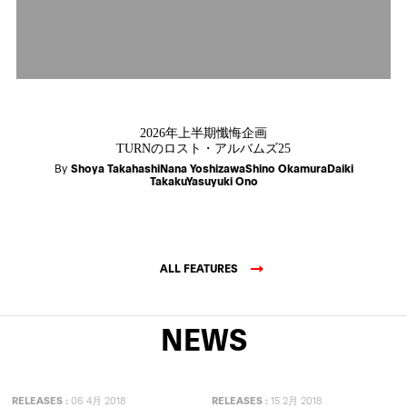
2026年上半期懺悔企画
TURNのロスト・アルバムズ25
By
Shoya TakahashiNana YoshizawaShino OkamuraDaiki
TakakuYasuyuki Ono
ALL FEATURES
NEWS
RELEASES
:
06 4月 2018
RELEASES
:
15 2月 2018