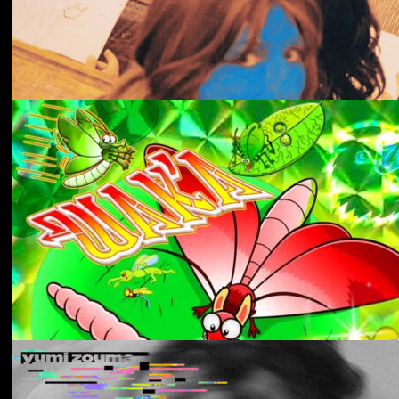
冬にわかれて
forgotten
Aldous Harding
Train On The Island