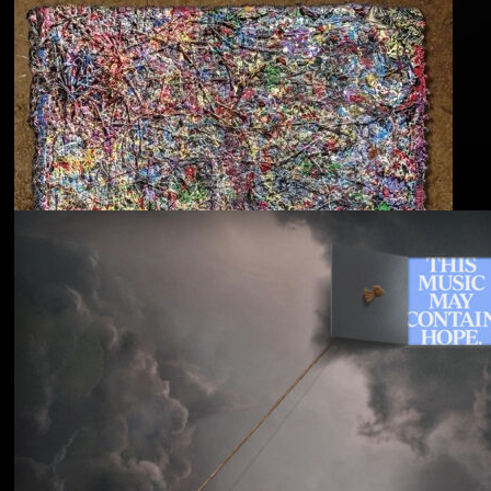
Blu & Exile
Time Heals Everything
Souled American
Sanctions