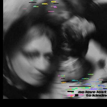
Los Thuthanaka
Wak’a
Yumi Zouma