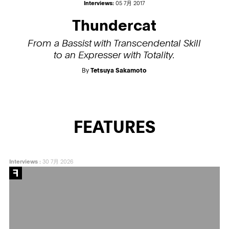
Interviews:
05 7月 2017
Thundercat
From a Bassist with Transcendental Skill
to an Expresser with Totality.
By
Tetsuya Sakamoto
FEATURES
Interviews
:
30 7月 2026