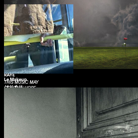
RAYE
Le Makeup
THIS MUSIC MAY
はじまり
CONTAIN HOPE.