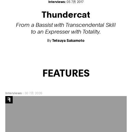
Interviews:
05 7月 2017
Thundercat
From a Bassist with Transcendental Skill
to an Expresser with Totality.
By
Tetsuya Sakamoto
FEATURES
Interviews
:
30 7月 2026