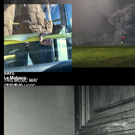
RAYE
Le Makeup
THIS MUSIC MAY
はじまり
CONTAIN HOPE.