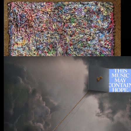
Blu & Exile
Time Heals Everything
Souled American
Sanctions