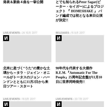
発表＆新曲４曲を一挙公開
とでも知られるPeter Sagar(ピ
ーター・セイガー)によるプロジ
ェクト 『 HOMESHAKE 』 バ
ンド編成では初となる来日公演
が決定!!
LIVE/EVENTS
:
26 10月 2017
RELEASES
:
15 9月 2017
北米に息づく“うた”の豊かな土
90年代を代表する大傑作
壌から～タラ・ジェイン・オニ
R.E.M.『Automatic For The
ールがトータスのジョン・ハー
People』25周年記念盤が11月10
ンドンとともに11月2日から来
日に世界同時発売!!
日ツアー・スタート
LIVE/EVENTS
:
18 8月 2017
LIVE/EVENTS
:
20 7月 2017