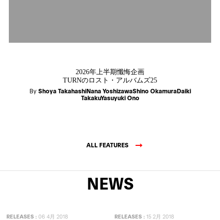
2026年上半期懺悔企画
TURNのロスト・アルバムズ25
By
Shoya TakahashiNana YoshizawaShino OkamuraDaiki
TakakuYasuyuki Ono
ALL FEATURES
NEWS
RELEASES
:
06 4月 2018
RELEASES
:
15 2月 2018