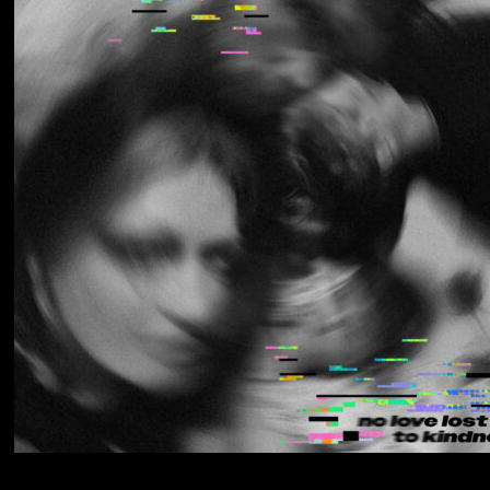
Los Thuthanaka
Wak’a
Yumi Zouma