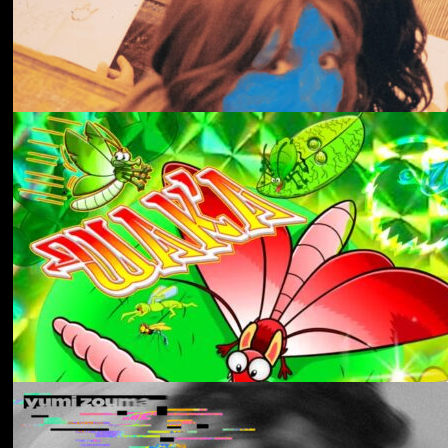
冬にわかれて
forgotten
Aldous Harding
Train On The Island