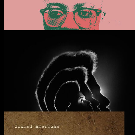
Daphni
Butterfly
Anjimile
You’re Free to Go