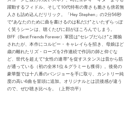
躍動するフィドル、そして10代特有の青さも脆さも傍若無
人さも詰め込んだリリック。「Hey Stephen」の2分56秒
で“あなたのために曲を書けるのは私だけ”といたずらっぽ
く笑うシーンは、聴くたびに顔がほころんでしまう。
BFF（Best Friends Forever）軍団は“セレブだらけ”と揶揄
されたが、本作にコルビー・キャレイらを招き、母娘ほど
歳の離れたリズ・ローズを2作連続で作詞の師と仰ぐな
ど、世代を超えて“女性の連帯”を促すスタンスは昔から筋
が通っている（初の全米1位＆グラミーも獲得）。後発の
豪華盤では十八番のバンジョーを手に取り、カントリー純
度の高い6曲を冒頭に追加。オリジナルとは読後感が違う
ので、ぜひ聴き比べを。（上野功平）