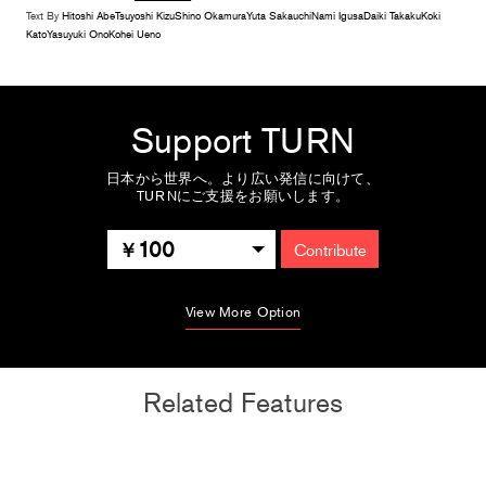
Text By
Hitoshi Abe
Tsuyoshi Kizu
Shino Okamura
Yuta Sakauchi
Nami Igusa
Daiki Takaku
Koki
Kato
Yasuyuki Ono
Kohei Ueno
Support TURN
日本から世界へ。より広い発信に向けて、
TURNにご支援をお願いします。
100
Contribute
View More Option
Related Features