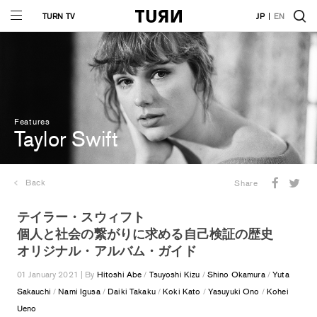
TURN TV
JP
EN
Features
Taylor Swift
Back
Share
テイラー・スウィフト
個人と社会の繋がりに求める自己検証の歴史
オリジナル・アルバム・ガイド
01 January 2021 | By
Hitoshi Abe
/
Tsuyoshi Kizu
/
Shino Okamura
/
Yuta
Sakauchi
/
Nami Igusa
/
Daiki Takaku
/
Koki Kato
/
Yasuyuki Ono
/
Kohei
Ueno