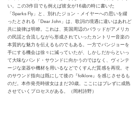
い。この3作目でも例えば彼女が16歳の時に書いた
「Sparks Fly」と、別れたジョン・メイヤーへの思いを綴
ったとされる「Dear John」は、歌詞の境遇に違いはあれど
共に旋律は明瞭。これは、英国周辺のバラッドがアメリカ
の民謡と合流しながら形成されていったカントリー音楽の
本質的な魅力を伝えるものでもある。一方でバンジョーを
手にする機会は徐々に減っていたが、しかしだからといっ
て大味なバンド・サウンドに向かうのではなく、ヴィンテ
ージな楽器や機材を用いるなどでくすんだ質感を再現。そ
のサウンド指向は既にして後の『folklore』を感じさせるも
のだ。本作発売時彼女はまだ20歳。ここにはブレずに成熟
させていくプロセスがある。（岡村詩野）