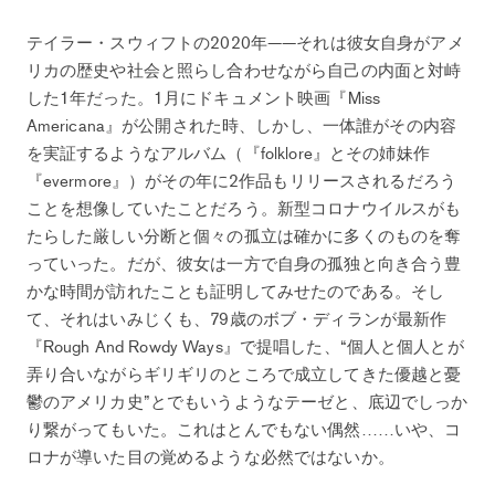
テイラー・スウィフトの2020年——それは彼女自身がアメ
リカの歴史や社会と照らし合わせながら自己の内面と対峙
した1年だった。1月にドキュメント映画『Miss
Americana』が公開された時、しかし、一体誰がその内容
を実証するようなアルバム（『folklore』とその姉妹作
『evermore』）がその年に2作品もリリースされるだろう
ことを想像していたことだろう。新型コロナウイルスがも
たらした厳しい分断と個々の孤立は確かに多くのものを奪
っていった。だが、彼女は一方で自身の孤独と向き合う豊
かな時間が訪れたことも証明してみせたのである。そし
て、それはいみじくも、79歳のボブ・ディランが最新作
『Rough And Rowdy Ways』で提唱した、“個人と個人とが
弄り合いながらギリギリのところで成立してきた優越と憂
鬱のアメリカ史”とでもいうようなテーゼと、底辺でしっか
り繋がってもいた。これはとんでもない偶然……いや、コ
ロナが導いた目の覚めるような必然ではないか。