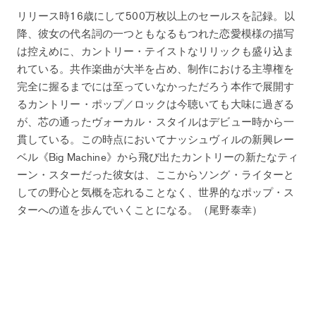
リリース時16歳にして500万枚以上のセールスを記録。以
降、彼女の代名詞の一つともなるもつれた恋愛模様の描写
は控えめに、カントリー・テイストなリリックも盛り込ま
れている。共作楽曲が大半を占め、制作における主導権を
完全に握るまでには至っていなかっただろう本作で展開す
るカントリー・ポップ／ロックは今聴いても大味に過ぎる
が、芯の通ったヴォーカル・スタイルはデビュー時から一
貫している。この時点においてナッシュヴィルの新興レー
ベル《Big Machine》から飛び出たカントリーの新たなティ
ーン・スターだった彼女は、ここからソング・ライターと
しての野心と気概を忘れることなく、世界的なポップ・ス
ターへの道を歩んでいくことになる。（尾野泰幸）