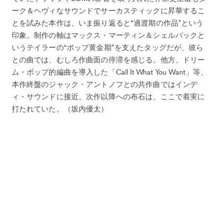
ーク＆ヘヴィなサウンドでサーカスティックに昇華するこ
とを試みた本作は、いま振り返ると“過渡期の作品”という
印象。制作の軸はマックス・マーティン＆シェルバックと
いうテイラーの“ポップ黄金期”を支えたタッグだが、彼ら
との曲では、むしろ作曲面の停滞を感じる。他方、ドリー
ム・ポップ的編曲を導入した「Call It What You Want」等、
本作終盤のジャック・アントノフとの共作曲ではインデ
ィ・サウンドに接近。次作以降への布石は、ここで着実に
打たれていた。（坂内優太）