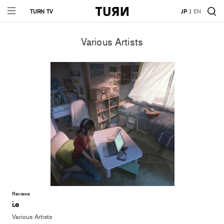
TURN TV
JP
EN
Various Artists
Reviews
i.e
Various Artists