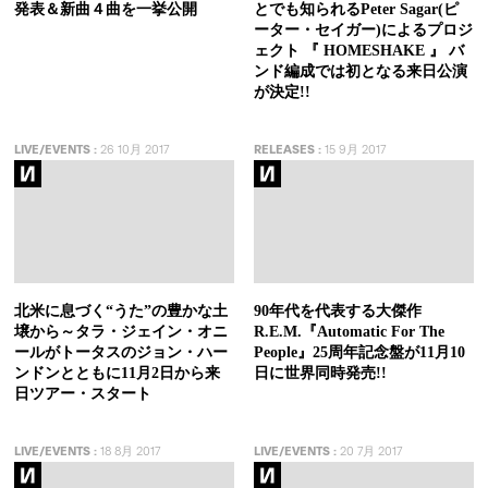
発表＆新曲４曲を一挙公開
とでも知られるPeter Sagar(ピ
ーター・セイガー)によるプロジ
ェクト 『 HOMESHAKE 』 バ
ンド編成では初となる来日公演
が決定!!
LIVE/EVENTS
:
26 10月 2017
RELEASES
:
15 9月 2017
北米に息づく“うた”の豊かな土
90年代を代表する大傑作
壌から～タラ・ジェイン・オニ
R.E.M.『Automatic For The
ールがトータスのジョン・ハー
People』25周年記念盤が11月10
ンドンとともに11月2日から来
日に世界同時発売!!
日ツアー・スタート
LIVE/EVENTS
:
18 8月 2017
LIVE/EVENTS
:
20 7月 2017