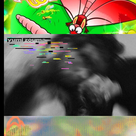
Aldous Harding
Train On The Island
Los Thuthanaka
Wak’a