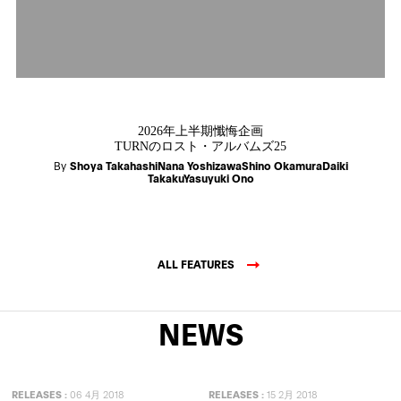
2026年上半期懺悔企画
TURNのロスト・アルバムズ25
By
Shoya TakahashiNana YoshizawaShino OkamuraDaiki
TakakuYasuyuki Ono
ALL FEATURES
NEWS
RELEASES
:
06 4月 2018
RELEASES
:
15 2月 2018