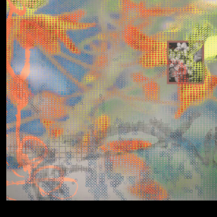
Yumi Zouma
No Love Lost to
Kindness
Simo Cell & Abdullah