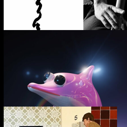
Cancer House
The Moth
野中克哉
いきをつなぐ｜
Connecting Iki