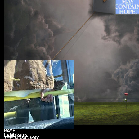
Souled American
Sanctions
RAYE
Le Makeup
THIS MUSIC MAY