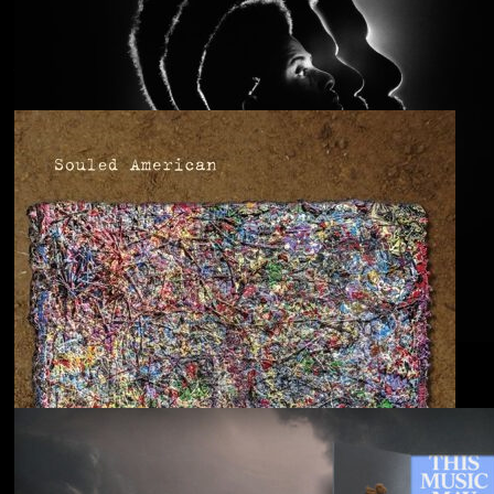
Anjimile
You’re Free to Go
Blu & Exile
Time Heals Everything