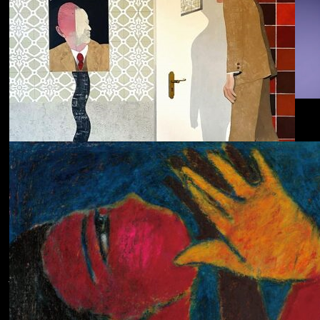
Dolphin Hyperspace
ECHOLOCATION
Cola
Cost of Living
Adjustment