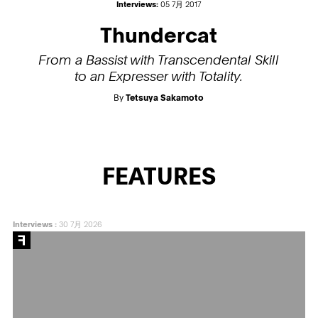
Interviews:
05 7月 2017
Thundercat
From a Bassist with Transcendental Skill
to an Expresser with Totality.
By
Tetsuya Sakamoto
FEATURES
Interviews
:
30 7月 2026