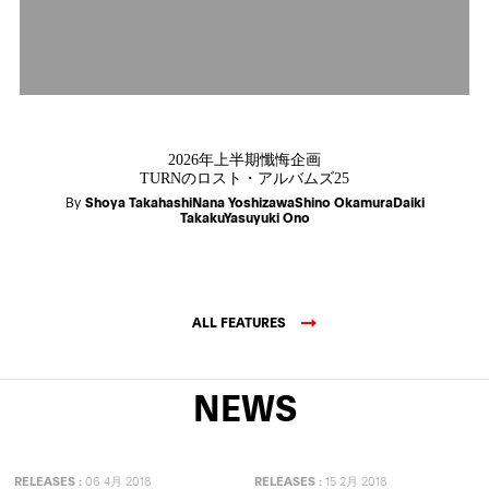
2026年上半期懺悔企画
TURNのロスト・アルバムズ25
By
Shoya TakahashiNana YoshizawaShino OkamuraDaiki
TakakuYasuyuki Ono
ALL FEATURES
NEWS
RELEASES
:
06 4月 2018
RELEASES
:
15 2月 2018