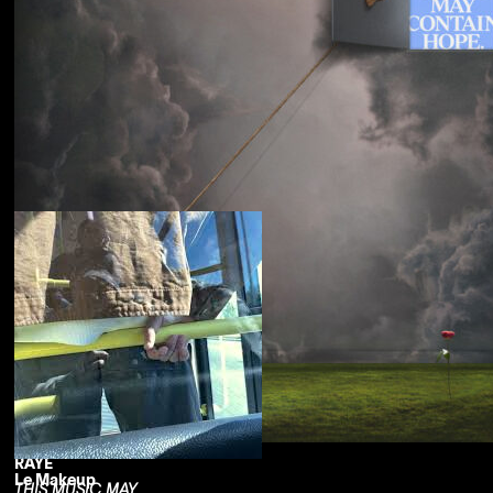
Souled American
Sanctions
RAYE
Le Makeup
THIS MUSIC MAY