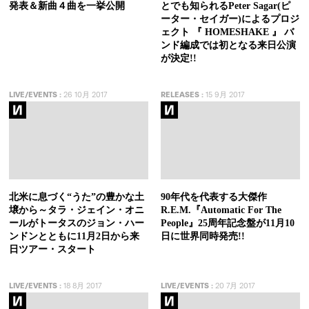
発表＆新曲４曲を一挙公開
とでも知られるPeter Sagar(ピ
ーター・セイガー)によるプロジ
ェクト 『 HOMESHAKE 』 バ
ンド編成では初となる来日公演
が決定!!
LIVE/EVENTS
:
26 10月 2017
RELEASES
:
15 9月 2017
北米に息づく“うた”の豊かな土
90年代を代表する大傑作
壌から～タラ・ジェイン・オニ
R.E.M.『Automatic For The
ールがトータスのジョン・ハー
People』25周年記念盤が11月10
ンドンとともに11月2日から来
日に世界同時発売!!
日ツアー・スタート
LIVE/EVENTS
:
18 8月 2017
LIVE/EVENTS
:
20 7月 2017