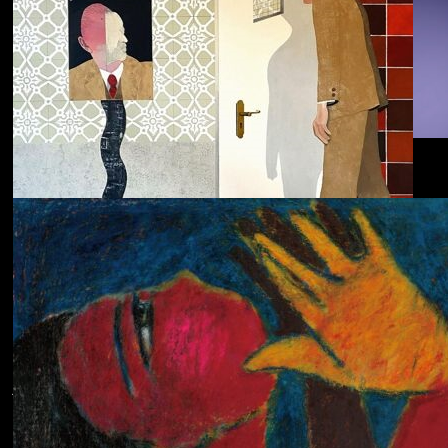
Dolphin Hyperspace
ECHOLOCATION
Cola
Cost of Living
Adjustment