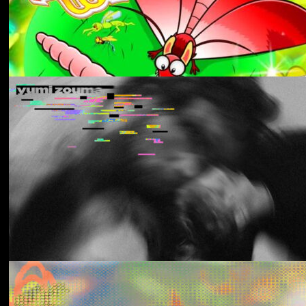
Aldous Harding
Train On The Island
Los Thuthanaka
Wak’a