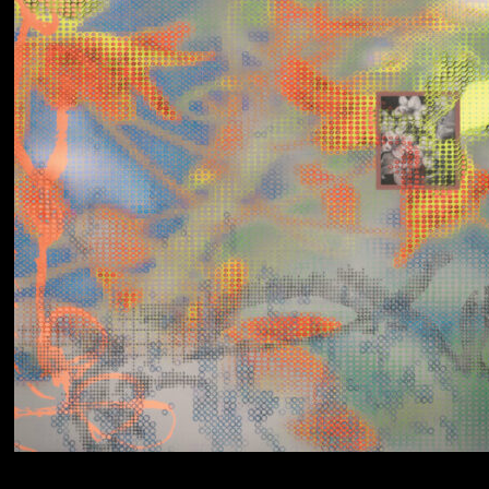
Yumi Zouma
No Love Lost to
Kindness
Simo Cell & Abdullah