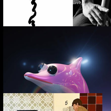
Cancer House
The Moth
野中克哉
いきをつなぐ｜
Connecting Iki