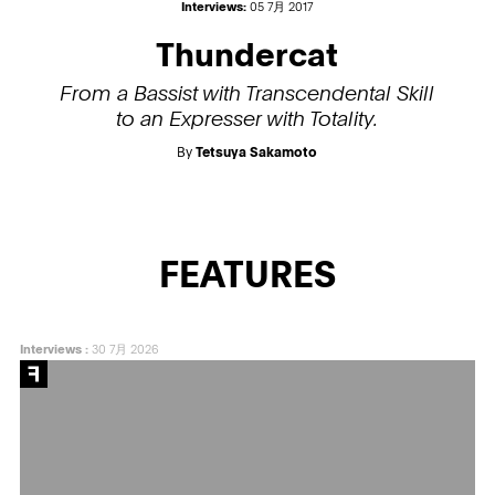
Interviews:
05 7月 2017
Thundercat
From a Bassist with Transcendental Skill
to an Expresser with Totality.
By
Tetsuya Sakamoto
FEATURES
Interviews
:
30 7月 2026