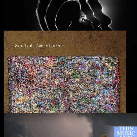
Anjimile
You’re Free to Go
Blu & Exile
Time Heals Everything