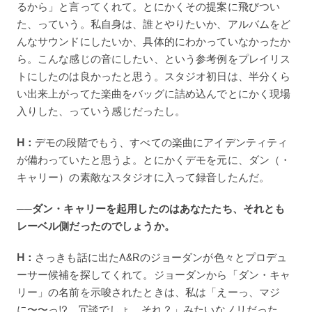
るから」と言ってくれて。とにかくその提案に飛びつい
た、っていう。私自身は、誰とやりたいか、アルバムをど
んなサウンドにしたいか、具体的にわかっていなかったか
ら。こんな感じの音にしたい、という参考例をプレイリス
トにしたのは良かったと思う。スタジオ初日は、半分くら
い出来上がってた楽曲をバッグに詰め込んでとにかく現場
入りした、っていう感じだったし。
H：
デモの段階でもう、すべての楽曲にアイデンティティ
が備わっていたと思うよ。とにかくデモを元に、ダン（・
キャリー）の素敵なスタジオに入って録音したんだ。
──ダン・キャリーを起用したのはあなたたち、それとも
レーベル側だったのでしょうか。
H：
さっきも話に出たA&Rのジョーダンが色々とプロデュ
ーサー候補を探してくれて。ジョーダンから「ダン・キャ
リー」の名前を示唆されたときは、私は「えーっ、マジ
に〜〜っ!? 冗談でしょ、それ？」みたいなノリだった