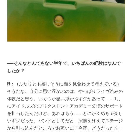
──そんなとんでもない半年で、いちばんの経験はなんで
したか？
R：
（ふたりとも嬉しそうに顔を見合わせて考えている）
そうだな、自分に思い浮かぶのは、やっぱりライヴ絡みの
体験だと思う。いくつか思い浮かぶギグがあって……1月
にアイドルズのブリクストン・アカデミー公演のサポート
を担当したんだけど、あれはもう……とにかくめちゃ楽し
いギグだった。バンドとしてだと、演奏を終えてステージ
から引っ込んだところでお互いに「今夜、どうだった？」