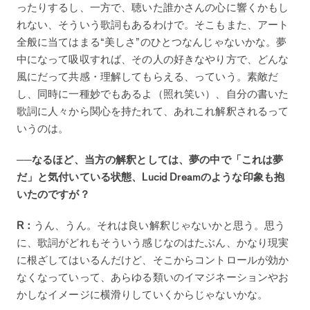
ったりするし、一方で、聴いた誰かさんの心に響くかもし
れない、そういう歌詞もあるわけで。そこもまた、アート
全般に当てはまる“美しさ”のひとつなんじゃないかな。夢
中になって吸収すれば、その人の好きなやり方で、どんな
風にだって共感・理解してもらえる、っていう。素敵だ
し、同時に一種妙でもあるよ（照れ笑い）、自分の書いた
歌詞に人々から関心を持たれて、あれこれ解釈されるって
いうのは。
──なるほど、当方の解釈としては、夢の中で「これは夢
だ」と気付いている状態、Lucid Dreamのような印象も抱
いたのですが？
R：
うん、うん。それは良い解釈じゃないかと思う。思う
に、歌詞がどれもそういう感じなのはたぶん、かなり現実
に根ざしてはいるんだけど、そこからコントロールが効か
なくなっていって、あらゆる類いのイマジネーションやお
かしなイメージに横滑りしていくからじゃないかな。