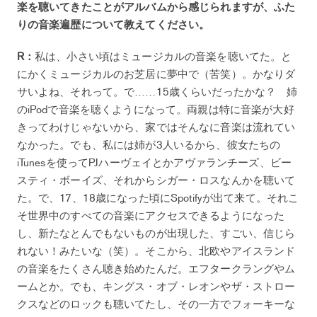
楽を聴いてきたことがアルバムから感じられますが、ふた
りの音楽遍歴について教えてください。
R：
私は、小さい頃はミュージカルの音楽を聴いてた。と
にかくミュージカルのお芝居に夢中で（苦笑）。かなりダ
サいよね、それって。で……15歳くらいだったかな？ 姉
のiPodで音楽を聴くようになって。両親は特に音楽が大好
きってわけじゃないから、家ではそんなに音楽は流れてい
なかった。でも、私には姉が3人いるから、彼女たちの
iTunesを使ってPJハーヴェイとかアヴァランチーズ、ビー
スティ・ボーイズ、それからシガー・ロスなんかを聴いて
た。で、17、18歳になった頃にSpotifyが出て来て。それこ
そ世界中のすべての音楽にアクセスできるようになった
し、新たなとんでもないものが出現した、すごい、信じら
れない！みたいな（笑）。そこから、北欧やアイスランド
の音楽をたくさん聴き始めたんだ。エフタークラングやム
ームとか。でも、キングス・オブ・レオンやザ・ストロー
クスなどのロックも聴いてたし、その一方でフォーキーな