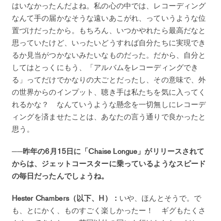
はいなかったんだよね。私の心の中では、レコーディング
なんて手の届かなそうな遠いあこがれ、っていうような位
置づけだったから。もちろん、いつかやれたら最高だなと
思っていたけど、いったいどうすれば自分たちに実現でき
るか見当がつかないみたいなものだった。だから、自分と
してはとっくにもう、「アルバムをレコーディングでき
る」ってだけでかなりの大ごとだったし、その意味で、外
の世界からのインプット、聴き手は私たちを気に入ってく
れるかな？ なんていうような懸念を一切無しにレコーデ
ィングを済ませたことは、あなたの言う通りで良かったと
思う。
──昨年の6月15日に「Chaise Longue」がリリースされて
からは、ジェットコースターに乗っているようなスピード
の毎日だったんでしょうね。
Hester Chambers（以下、H）：
いや、ほんとそうで。で
も、とにかく、ものすごく楽しかったー！ ギグもたくさ