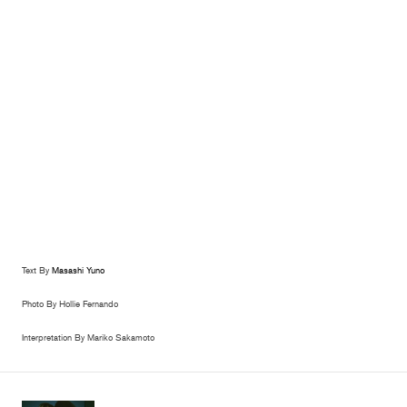
Text By
Masashi Yuno
Photo By
Hollie Fernando
Interpretation By
Mariko Sakamoto