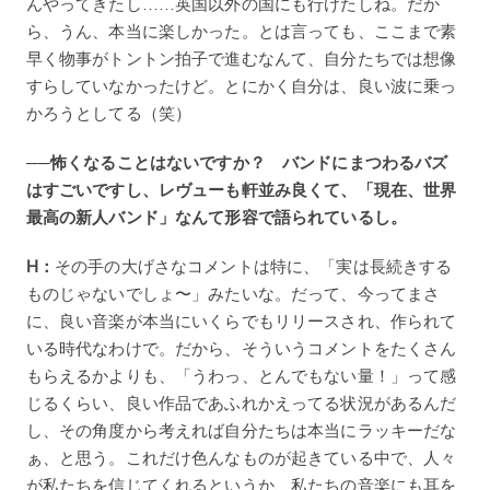
んやってきたし……英国以外の国にも行けたしね。だか
ら、うん、本当に楽しかった。とは言っても、ここまで素
早く物事がトントン拍子で進むなんて、自分たちでは想像
すらしていなかったけど。とにかく自分は、良い波に乗っ
かろうとしてる（笑）
──怖くなることはないですか？ バンドにまつわるバズ
はすごいですし、レヴューも軒並み良くて、「現在、世界
最高の新人バンド」なんて形容で語られているし。
H：
その手の大げさなコメントは特に、「実は長続きする
ものじゃないでしょ〜」みたいな。だって、今ってまさ
に、良い音楽が本当にいくらでもリリースされ、作られて
いる時代なわけで。だから、そういうコメントをたくさん
もらえるかよりも、「うわっ、とんでもない量！」って感
じるくらい、良い作品であふれかえってる状況があるんだ
し、その角度から考えれば自分たちは本当にラッキーだな
ぁ、と思う。これだけ色んなものが起きている中で、人々
が私たちを信じてくれるというか、私たちの音楽にも耳を