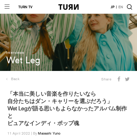
TURN TV
JP
EN
Interviews
Wet Leg
Back
Share
「本当に美しい音楽を作りたいなら
自分たちはダン・キャリーを選ぶだろう」
Wet Legが語る思いもよらなかったアルバム制作
と
ピュアなインディ・ポップ魂
11 April 2022 | By
Masashi Yuno