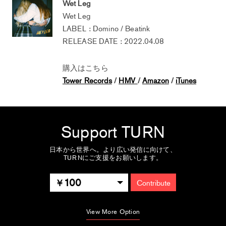
Wet Leg
Wet Leg
LABEL : Domino / Beatink
RELEASE DATE : 2022.04.08
購入はこちら
Tower Records
/
HMV
/
Amazon
/
iTunes
Support TURN
日本から世界へ。より広い発信に向けて、
TURNにご支援をお願いします。
100
Contribute
View More Option