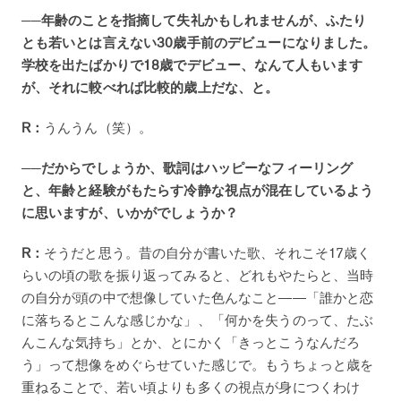
──年齢のことを指摘して失礼かもしれませんが、ふたり
とも若いとは言えない30歳手前のデビューになりました。
学校を出たばかりで18歳でデビュー、なんて人もいます
が、それに較べれば比較的歳上だな、と。
R：
うんうん（笑）。
──だからでしょうか、歌詞はハッピーなフィーリング
と、年齢と経験がもたらす冷静な視点が混在しているよう
に思いますが、いかがでしょうか？
R：
そうだと思う。昔の自分が書いた歌、それこそ17歳く
らいの頃の歌を振り返ってみると、どれもやたらと、当時
の自分が頭の中で想像していた色んなこと――「誰かと恋
に落ちるとこんな感じかな」、「何かを失うのって、たぶ
んこんな気持ち」とか、とにかく「きっとこうなんだろ
う」って想像をめぐらせていた感じで。もうちょっと歳を
重ねることで、若い頃よりも多くの視点が身につくわけ