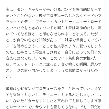
実は、ダン・キャリーが手がけるバンドを感情的になって
聴いたことがない。彼がプロデュースしたスクイッドやブ
ラック・ミディ、ブラック・カントリー・ニュー・ロード
といった今をときめくバンドが鳴らす音は刺激的だし、聴
いていてなるほど、と感心させられることはある。だが、
どこか自分の心とは距離があって、対岸で演奏しているバ
ンドを眺めるように、どこか他人事のように聴いてしまう
のだ。仕事として再生するけれど、自分にとっての日々の
音楽にはならない。でも、このワイト島出身の女性2人
組、ウェット・レッグは違った。音が鳴った瞬間、思わず
ステージの前へ向かってしまうような感情にかられたの
だ。
最初はなぜダンがプロデュースを？ と思っていた。音楽
的な複雑さもないし、テクニックもあるわけじゃない。つ
いこないだギターを手にしたと言われても信じてしまうほ
どローファイで、サウンドも新しくもない。でも、何だか