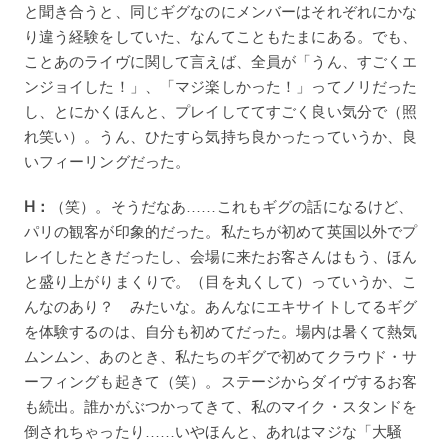
と聞き合うと、同じギグなのにメンバーはそれぞれにかな
り違う経験をしていた、なんてこともたまにある。でも、
ことあのライヴに関して言えば、全員が「うん、すごくエ
ンジョイした！」、「マジ楽しかった！」ってノリだった
し、とにかくほんと、プレイしててすごく良い気分で（照
れ笑い）。うん、ひたすら気持ち良かったっていうか、良
いフィーリングだった。
H：
（笑）。そうだなあ……これもギグの話になるけど、
パリの観客が印象的だった。私たちが初めて英国以外でプ
レイしたときだったし、会場に来たお客さんはもう、ほん
と盛り上がりまくりで。（目を丸くして）っていうか、こ
んなのあり？ みたいな。あんなにエキサイトしてるギグ
を体験するのは、自分も初めてだった。場内は暑くて熱気
ムンムン、あのとき、私たちのギグで初めてクラウド・サ
ーフィングも起きて（笑）。ステージからダイヴするお客
も続出。誰かがぶつかってきて、私のマイク・スタンドを
倒されちゃったり……いやほんと、あれはマジな「大騒