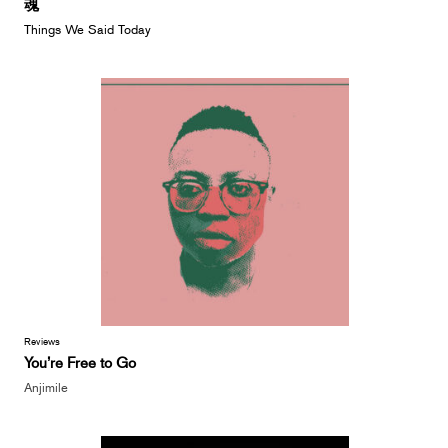
魂
Things We Said Today
Reviews
You’re Free to Go
Anjimile