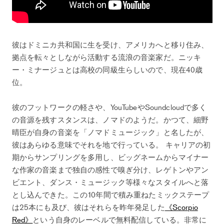
彼はドミニカ共和国に生を受け、アメリカへと移り住み、
拠点を転々としながら活動する流浪の音楽家だ。ニッキ
ー・ミナージュとは高校の同級生らしいので、現在40歳
位。
彼のフットワークの軽さや、YouTubeやSoundcloudで多く
の音源を残すスタンスは、ノマドのようだ。かつて、細野
晴臣が自身の音楽を「ノマドミュージック」と名したが、
彼はあらゆる意味でそれを地で行っている。 キャリアの初
期からサンプリングを多用し、ビッグネームからマイナー
な作家の音楽まで独自の感性で嗅ぎ分け、レゲトンやアン
ビエント、ダンス・ミュージック等様々なスタイルへと落
とし込んできた。この10年間で積み重ねたミックステープ
は25本にも及び、彼はそれらを昨年発足した
《Scorpio
Red》
という自身のレーベルで無料配信している。非常に