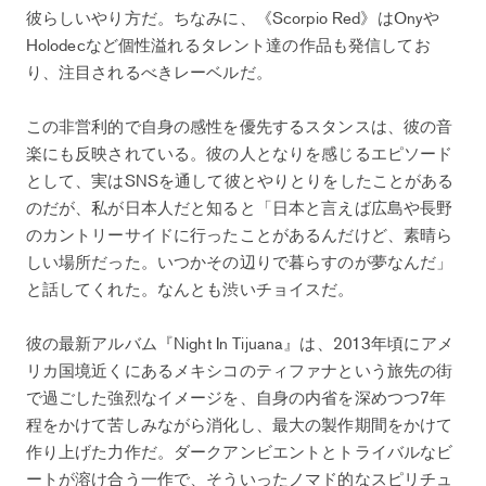
彼らしいやり方だ。ちなみに、《Scorpio Red》はOnyや
Holodecなど個性溢れるタレント達の作品も発信してお
り、注目されるべきレーベルだ。
この非営利的で自身の感性を優先するスタンスは、彼の音
楽にも反映されている。彼の人となりを感じるエピソード
として、実はSNSを通して彼とやりとりをしたことがある
のだが、私が日本人だと知ると「日本と言えば広島や長野
のカントリーサイドに行ったことがあるんだけど、素晴ら
しい場所だった。いつかその辺りで暮らすのが夢なんだ」
と話してくれた。なんとも渋いチョイスだ。
彼の最新アルバム『Night In Tijuana』は、2013年頃にアメ
リカ国境近くにあるメキシコのティファナという旅先の街
で過ごした強烈なイメージを、自身の内省を深めつつ7年
程をかけて苦しみながら消化し、最大の製作期間をかけて
作り上げた力作だ。ダークアンビエントとトライバルなビ
ートが溶け合う一作で、そういったノマド的なスピリチュ