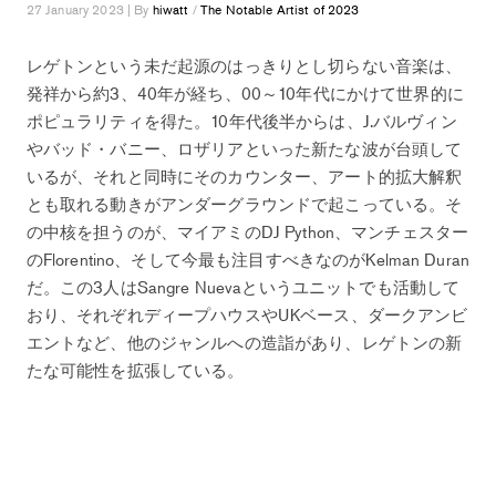
27 January 2023 | By
hiwatt
/
The Notable Artist of 2023
レゲトンという未だ起源のはっきりとし切らない音楽は、
発祥から約3、40年が経ち、00～10年代にかけて世界的に
ポピュラリティを得た。10年代後半からは、J.バルヴィン
やバッド・バニー、ロザリアといった新たな波が台頭して
いるが、それと同時にそのカウンター、アート的拡大解釈
とも取れる動きがアンダーグラウンドで起こっている。そ
の中核を担うのが、マイアミのDJ Python、マンチェスター
のFlorentino、そして今最も注目すべきなのがKelman Duran
だ。この3人はSangre Nuevaというユニットでも活動して
おり、それぞれディープハウスやUKベース、ダークアンビ
エントなど、他のジャンルへの造詣があり、レゲトンの新
たな可能性を拡張している。