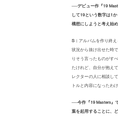
──デビュー作『19 M
して19という数字は1
構想にしようと考え始
S：
アルバムを作り終え
状況から抜け出せた時
りそう言ったものがす
たけれど、自分が抱え
レクターの人に相談し
トルと内容になったわ
──今作『19 Mast
葉を起用することに、