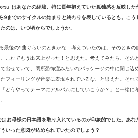
asters』はあなたの経験、特に長年抱えていた孤独感を反映し
から9までのサイクルの始まりと終わりを表しているとも。こう
めたのは、いつ頃からでしょうか。
る最後の2曲ぐらいのときかな…考えついたのは。そのときの
で、これでもう出来上がった！と思えた。考えてみたら、その
べて出せていて、閉所恐怖症みたいなパッケージの中に閉じ込
てたフィーリングが音楽に表現されているな、と思えた。それ
て「どうやってテーマにアルバムにしていこうか？」と一緒に
け。
ers』ではお母様の日本語を取り入れているのが印象的でした。あ
どういった意図が込められていたのでしょう？