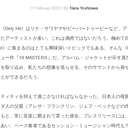
17 February 2023 | By
Nana Yoshizawa
Dirty Hit》はリナ・サワヤマやビーバードゥービーなど
きたアーティストが多い。これは偶然ではないだろう。極めて
 Hit》に集まるのはとても興味深いトピックでもある。そんな《Dir
ュー作『19 MASTERS』だ。アルバム・ジャケットが示す
分を取り込み、私たちの想像を巡らせる。そのサウンドから発
ことができるだろう。
ンティティを抑えて過ごさなければならなかった。日本人の母
ナダ人の父親（アレサ・フランクリン、ジェフ・ベックなどの
のもと、常に音楽に囲まれて育った彼女。プレスリリースには
にあい、ベース奏者であるセッション・ミュージシャン時代も