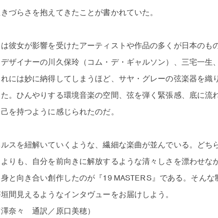
生きづらさを抱えてきたことが書かれていた。
には彼女が影響を受けたアーティストや作品の多くが日本のも
ンデザイナーの川久保玲（コム・デ・ギャルソン）、三宅一生
これには妙に納得してしまうほど、サヤ・グレーの弦楽器を織
えた。ひんやりする環境音楽の空間、弦を弾く緊張感、底に流
自己を持つように感じられたのだ。
ヘルスを紐解いていくような、繊細な楽曲が並んでいる。どち
うよりも、自分を前向きに解放するような清々しさを漂わせな
身と向き合い創作したのが『19 MASTERS』である。そん
が垣間見えるようなインタヴューをお届けしよう。
吉澤奈々 通訳／原口美穂）