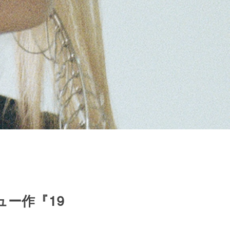
ー作『19