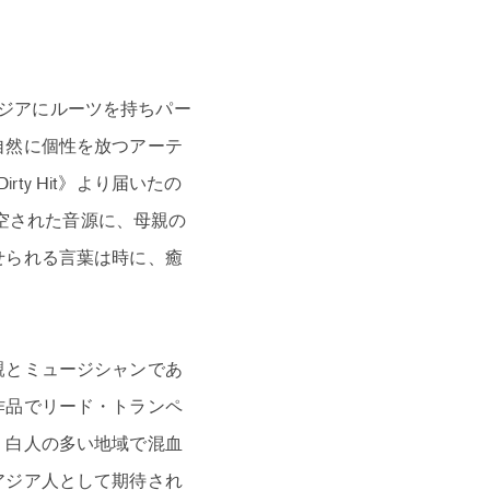
、アジアにルーツを持ちパー
自然に個性を放つアーテ
ty Hit》より届いたの
真空された音源に、母親の
せられる言葉は時に、癒
親とミュージシャンであ
作品でリード・トランペ
、白人の多い地域で混血
アジア人として期待され