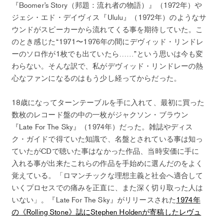
『Boomer’s Story（邦題：流れ者の物語）』（1972年）や
ジェシ・エド・デイヴィス『Ululu』（1972年）のようなサ
ウンドがスピーカーから流れてくる事を期待していた。こ
のとき感じた“1971〜1976年の間にデヴィッド・リンドレ
ーのソロ作が1枚でも出ていたら……”という思いは今も変
わらない。そんな訳で、私がデヴィッド・リンドレーの熱
心なファンになるのはもう少し経ってからだった。
18歳になってターンテーブルを手に入れて、最初に買った
数枚のレコード盤の中の一枚がジャクソン・ブラウン
『Late For The Sky』（1974年）だった。雑誌やディス
ク・ガイドで得ていた知識で、名盤とされている事は知っ
ていたがCDで聴いた事はなかった作品、当時安価に手に
入れる事が出来たこれらの作品を手始めに選んだのをよく
覚えている。「ロマンチックな理想主義と社会へ適合して
いくプロセスでの痛みを正直に、また深く切り取った人は
いない」。『Late For The Sky』がリリースされた
1974年
の《Rolling Stone》誌にStephen Holdenが寄稿したレヴュ