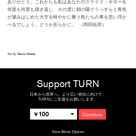
ありがとう。これからも私はあなたのスライド・ギターを
何度も何度も聴き返し、その度に朝の陽でうっすらと青色
が滲みはじめた大空を軽やかに舞う鳥たちの事を思い浮か
べるでしょう。どうか安らかに。 （岡田拓郎）
Text By
Takuro Okada
Support TURN
日本から世界へ。より広い発信に向けて、
TURNにご支援をお願いします。
100
Contribute
View More Option