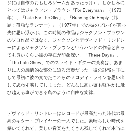
ジには自作のおもしろゲームがあったっけ）。しかし私に
とってはジャクソン・ブラウン『For Everyman』（1973
年）、『Late For The Sky』、『Running On Empty（邦
題：孤独なランナー）』（1977年）での彼のプレイが真っ
先に思い浮かぶ。この時期の作品はジャクソン・ブラウン
のソロ作品ではなく、ジャクソンとデヴィッド・リンドレ
ーによるジャクソン・ブラウンというバンドの作品と言っ
ても良いくらい彼の存在が印象深い。「These Days」、
「The Late Show」でのスライド・ギターの演奏は、あま
りに人の感情的な部分に迫る演奏だった。彼の訃報を耳に
して最初に彼の奏でたこれらのメロディ・ラインを思い出
して思わず涙してしまった。どんなに高い塀も軽やかに飛
び越える事ができる鳥のように自由な旋律。
デヴィッド・リンドレーはレコードが最高だった時代の最
高のギター・プレイヤーの一人でした。素晴らしい時代を
築いてくれて、美しい音楽をたくさん残してくれて本当に