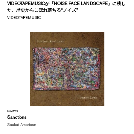
VIDEOTAPEMUSICが『NOISE FACE LANDSCAPE』に残し
た、歴史からこぼれ落ちる“ノイズ”
VIDEOTAPEMUSIC
Reviews
Sanctions
Souled American