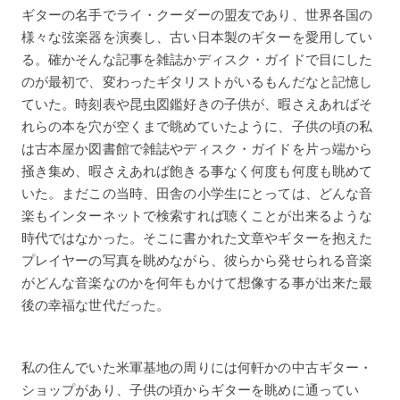
ギターの名手でライ・クーダーの盟友であり、世界各国の
様々な弦楽器を演奏し、古い日本製のギターを愛用してい
る。確かそんな記事を雑誌かディスク・ガイドで目にした
のが最初で、変わったギタリストがいるもんだなと記憶し
ていた。時刻表や昆虫図鑑好きの子供が、暇さえあればそ
れらの本を穴が空くまで眺めていたように、子供の頃の私
は古本屋か図書館で雑誌やディスク・ガイドを片っ端から
掻き集め、暇さえあれば飽きる事なく何度も何度も眺めて
いた。まだこの当時、田舎の小学生にとっては、どんな音
楽もインターネットで検索すれば聴くことが出来るような
時代ではなかった。そこに書かれた文章やギターを抱えた
プレイヤーの写真を眺めながら、彼らから発せられる音楽
がどんな音楽なのかを何年もかけて想像する事が出来た最
後の幸福な世代だった。
私の住んでいた米軍基地の周りには何軒かの中古ギター・
ショップがあり、子供の頃からギターを眺めに通ってい