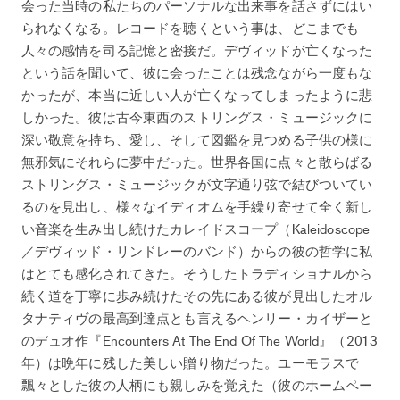
会った当時の私たちのパーソナルな出来事を話さずにはい
られなくなる。レコードを聴くという事は、どこまでも
人々の感情を司る記憶と密接だ。デヴィッドが亡くなった
という話を聞いて、彼に会ったことは残念ながら一度もな
かったが、本当に近しい人が亡くなってしまったように悲
しかった。彼は古今東西のストリングス・ミュージックに
深い敬意を持ち、愛し、そして図鑑を見つめる子供の様に
無邪気にそれらに夢中だった。世界各国に点々と散らばる
ストリングス・ミュージックが文字通り弦で結びついてい
るのを見出し、様々なイディオムを手繰り寄せて全く新し
い音楽を生み出し続けたカレイドスコープ（Kaleidoscope
／デヴィッド・リンドレーのバンド）からの彼の哲学に私
はとても感化されてきた。そうしたトラディショナルから
続く道を丁寧に歩み続けたその先にある彼が見出したオル
タナティヴの最高到達点とも言えるヘンリー・カイザーと
のデュオ作『Encounters At The End Of The World』（2013
年）は晩年に残した美しい贈り物だった。ユーモラスで
飄々とした彼の人柄にも親しみを覚えた（彼のホームペー