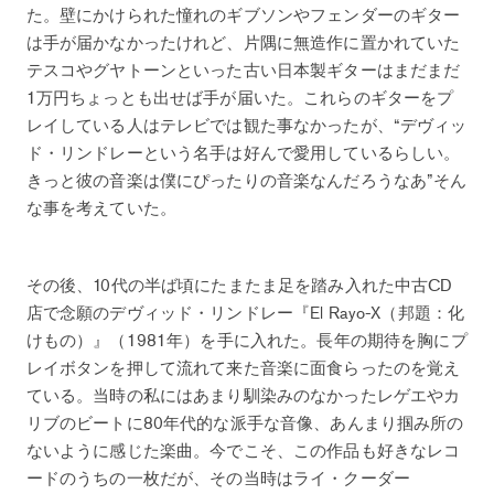
た。壁にかけられた憧れのギブソンやフェンダーのギター
は手が届かなかったけれど、片隅に無造作に置かれていた
テスコやグヤトーンといった古い日本製ギターはまだまだ
1万円ちょっとも出せば手が届いた。これらのギターをプ
レイしている人はテレビでは観た事なかったが、“デヴィッ
ド・リンドレーという名手は好んで愛用しているらしい。
きっと彼の音楽は僕にぴったりの音楽なんだろうなあ”そん
な事を考えていた。
その後、10代の半ば頃にたまたま足を踏み入れた中古CD
店で念願のデヴィッド・リンドレー『El Rayo-X（邦題：化
けもの）』（1981年）を手に入れた。長年の期待を胸にプ
レイボタンを押して流れて来た音楽に面食らったのを覚え
ている。当時の私にはあまり馴染みのなかったレゲエやカ
リブのビートに80年代的な派手な音像、あんまり掴み所の
ないように感じた楽曲。今でこそ、この作品も好きなレコ
ードのうちの一枚だが、その当時はライ・クーダー