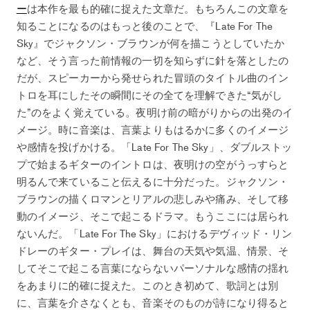
ー
は本作を最も的確に捉えた文章だ。もちろんこの文章を
知ることになるのはもっと後のことで、『Late For The
Sky』でジャクソン・ブラウンが何を描こうとしていたか
など、そう言った前情報の一切を知らずに針を落としたの
だが、スピーカーから発せられた冒頭のタイトル曲のイン
トロを耳にしたその瞬間にその全てを理解できた“気がし
た”のをよく覚えている。夜明け前の暗がりからの出発のイ
メージ。時に音楽は、言葉よりもはるかに多くのイメージ
や感情を投げかける。「Late For The Sky」、ダブルストッ
プで始まるギターのイントロは、夜明けの空がうっすらと
明るんで来ていること伝えるに十分だった。ジャクソン・
ブラウンの描くロマンとリアルの悲しみや痛み、そして移
動のイメージ、そこで起こるドラマ。もうここには居られ
ないんだ。「Late For The Sky」におけるデヴィッド・リン
ドレーのギター・プレイは、舞台の天気や気温、情景、そ
してそこで起こる言葉にならないパーソナルな感情の揺れ
をあまりに的確に捉えた。このとき初めて、歌詞とは別
に、言葉を介さなくとも、音楽そのものが詩になり得ると