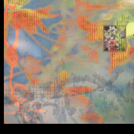
Yumi Zouma
No Love Lost to
Kindness
Simo Cell & Abdullah