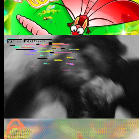
Aldous Harding
Train On The Island
Los Thuthanaka
Wak’a