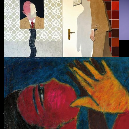
Dolphin Hyperspace
ECHOLOCATION
Cola
Cost of Living
Adjustment