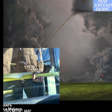
Souled American
Sanctions
RAYE
Le Makeup
THIS MUSIC MAY