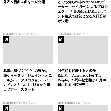
発表＆新曲４曲を一挙公開
とでも知られるPeter Sagar(ピ
ーター・セイガー)によるプロジ
ェクト 『 HOMESHAKE 』 バ
ンド編成では初となる来日公演
が決定!!
LIVE/EVENTS
:
26 10月 2017
RELEASES
:
15 9月 2017
北米に息づく“うた”の豊かな土
90年代を代表する大傑作
壌から～タラ・ジェイン・オニ
R.E.M.『Automatic For The
ールがトータスのジョン・ハー
People』25周年記念盤が11月10
ンドンとともに11月2日から来
日に世界同時発売!!
日ツアー・スタート
LIVE/EVENTS
:
18 8月 2017
LIVE/EVENTS
:
20 7月 2017