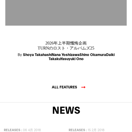
2026年上半期懺悔企画
TURNのロスト・アルバムズ25
By
Shoya TakahashiNana YoshizawaShino OkamuraDaiki
TakakuYasuyuki Ono
ALL FEATURES
NEWS
RELEASES
:
06 4月 2018
RELEASES
:
15 2月 2018