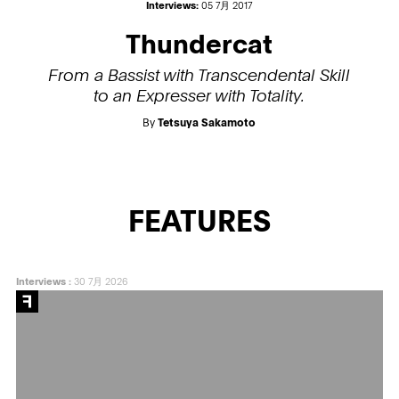
Interviews:
05 7月 2017
Thundercat
From a Bassist with Transcendental Skill
to an Expresser with Totality.
By
Tetsuya Sakamoto
FEATURES
Interviews
:
30 7月 2026