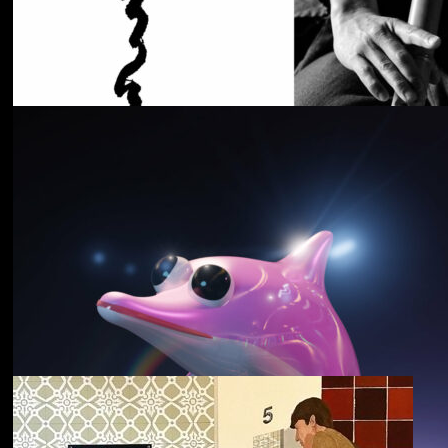
Cancer House
The Moth
野中克哉
いきをつなぐ｜
Connecting Iki