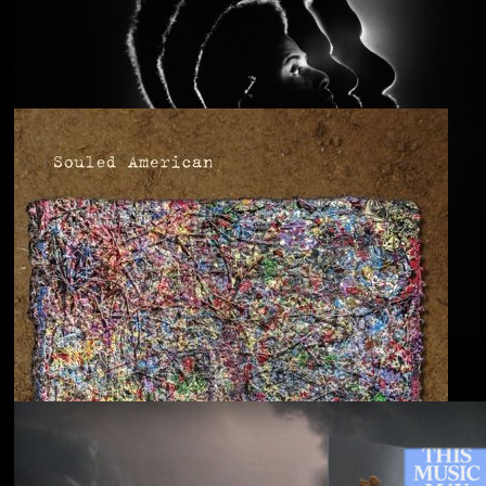
Anjimile
You’re Free to Go
Blu & Exile
Time Heals Everything