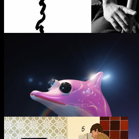
Cancer House
The Moth
野中克哉
いきをつなぐ｜
Connecting Iki