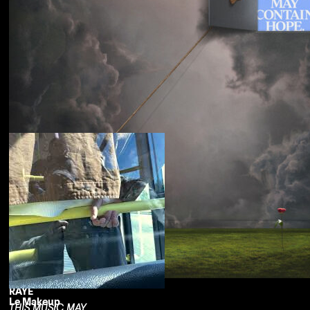
Souled American
Sanctions
RAYE
Le Makeup
THIS MUSIC MAY