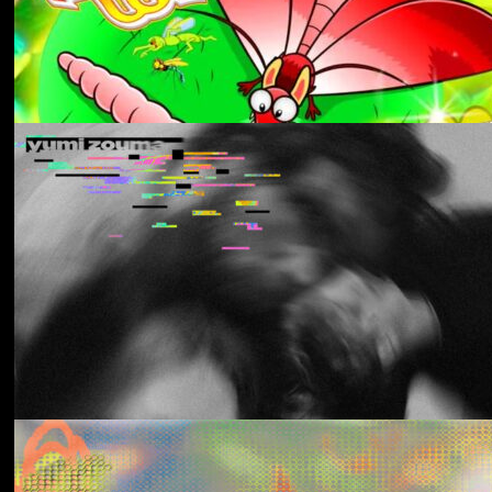
Aldous Harding
Train On The Island
Los Thuthanaka
Wak’a