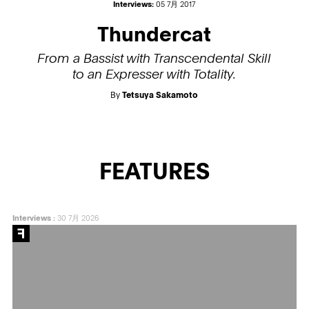
Interviews:
05 7月 2017
Thundercat
From a Bassist with Transcendental Skill
to an Expresser with Totality.
By
Tetsuya Sakamoto
FEATURES
Interviews
:
30 7月 2026