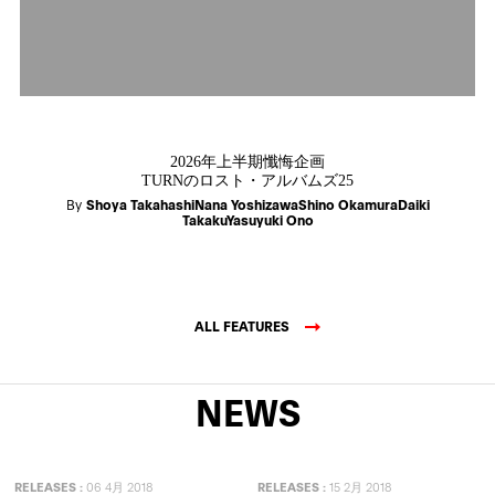
2026年上半期懺悔企画
TURNのロスト・アルバムズ25
By
Shoya TakahashiNana YoshizawaShino OkamuraDaiki
TakakuYasuyuki Ono
ALL FEATURES
NEWS
RELEASES
:
06 4月 2018
RELEASES
:
15 2月 2018