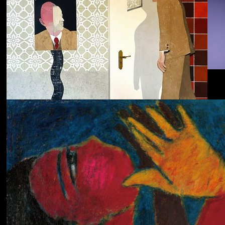
Dolphin Hyperspace
ECHOLOCATION
Cola
Cost of Living
Adjustment