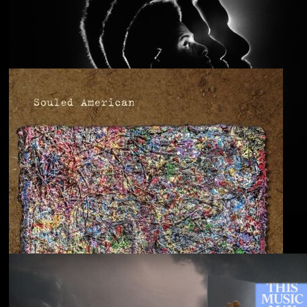
Anjimile
You’re Free to Go
Blu & Exile
Time Heals Everything