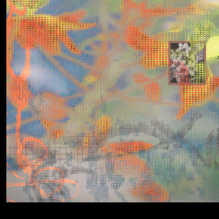
Yumi Zouma
No Love Lost to
Kindness
Simo Cell & Abdullah