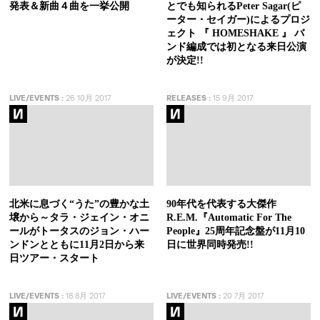
発表＆新曲４曲を一挙公開
とでも知られるPeter Sagar(ピ
ーター・セイガー)によるプロジ
ェクト 『 HOMESHAKE 』 バ
ンド編成では初となる来日公演
が決定!!
LIVE/EVENTS
:
26 10月 2017
RELEASES
:
15 9月 2017
北米に息づく“うた”の豊かな土
90年代を代表する大傑作
壌から～タラ・ジェイン・オニ
R.E.M.『Automatic For The
ールがトータスのジョン・ハー
People』25周年記念盤が11月10
ンドンとともに11月2日から来
日に世界同時発売!!
日ツアー・スタート
LIVE/EVENTS
:
18 8月 2017
LIVE/EVENTS
:
20 7月 2017