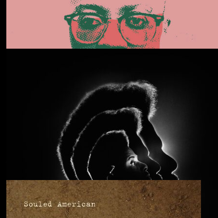
Daphni
Butterfly
Anjimile
You’re Free to Go