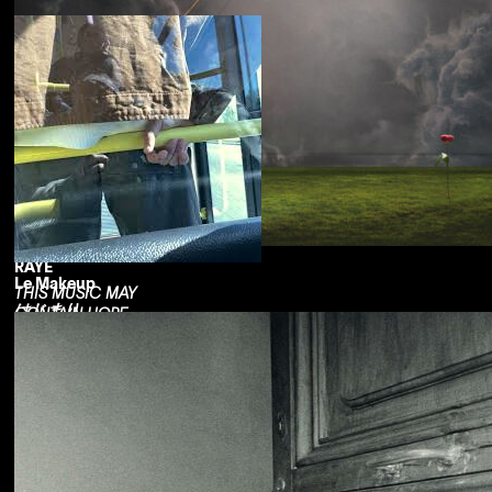
RAYE
Le Makeup
THIS MUSIC MAY
はじまり
CONTAIN HOPE.