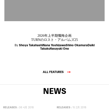
2026年上半期懺悔企画
TURNのロスト・アルバムズ25
By
Shoya TakahashiNana YoshizawaShino OkamuraDaiki
TakakuYasuyuki Ono
ALL FEATURES
NEWS
RELEASES
:
06 4月 2018
RELEASES
:
15 2月 2018