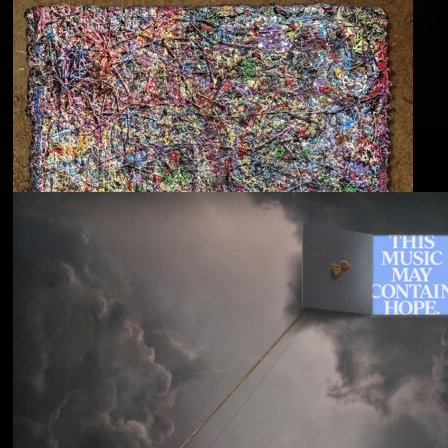
Blu & Exile
Time Heals Everything
Souled American
Sanctions