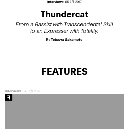
Interviews:
05 7月 2017
Thundercat
From a Bassist with Transcendental Skill
to an Expresser with Totality.
By
Tetsuya Sakamoto
FEATURES
Interviews
:
30 7月 2026