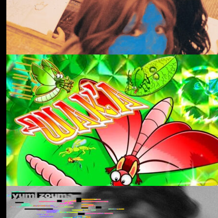
冬にわかれて
forgotten
Aldous Harding
Train On The Island