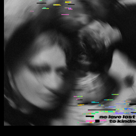
Los Thuthanaka
Wak’a
Yumi Zouma