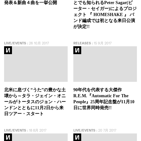
発表＆新曲４曲を一挙公開
とでも知られるPeter Sagar(ピ
ーター・セイガー)によるプロジ
ェクト 『 HOMESHAKE 』 バ
ンド編成では初となる来日公演
が決定!!
LIVE/EVENTS
:
26 10月 2017
RELEASES
:
15 9月 2017
北米に息づく“うた”の豊かな土
90年代を代表する大傑作
壌から～タラ・ジェイン・オニ
R.E.M.『Automatic For The
ールがトータスのジョン・ハー
People』25周年記念盤が11月10
ンドンとともに11月2日から来
日に世界同時発売!!
日ツアー・スタート
LIVE/EVENTS
:
18 8月 2017
LIVE/EVENTS
:
20 7月 2017