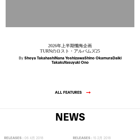
2026年上半期懺悔企画
TURNのロスト・アルバムズ25
By
Shoya TakahashiNana YoshizawaShino OkamuraDaiki
TakakuYasuyuki Ono
ALL FEATURES
NEWS
RELEASES
:
06 4月 2018
RELEASES
:
15 2月 2018