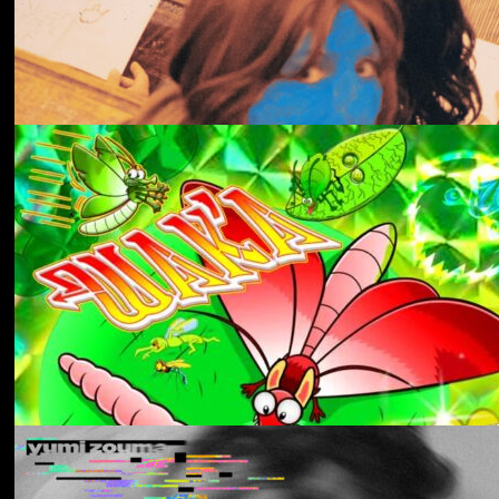
冬にわかれて
forgotten
Aldous Harding
Train On The Island