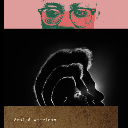
Daphni
Butterfly
Anjimile
You’re Free to Go