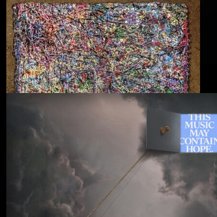
Blu & Exile
Time Heals Everything
Souled American
Sanctions