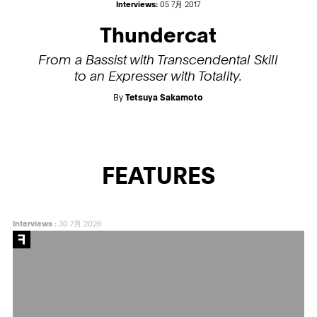
Interviews:
05 7月 2017
Thundercat
From a Bassist with Transcendental Skill
to an Expresser with Totality.
By
Tetsuya Sakamoto
FEATURES
Interviews
:
30 7月 2026