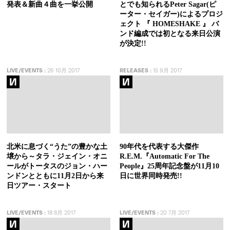
発表＆新曲４曲を一挙公開
とでも知られるPeter Sagar(ピ
ーター・セイガー)によるプロジ
ェクト 『 HOMESHAKE 』 バ
ンド編成では初となる来日公演
が決定!!
LIVE/EVENTS
:
26 10月 2017
RELEASES
:
15 9月 2017
北米に息づく“うた”の豊かな土
90年代を代表する大傑作
壌から～タラ・ジェイン・オニ
R.E.M.『Automatic For The
ールがトータスのジョン・ハー
People』25周年記念盤が11月10
ンドンとともに11月2日から来
日に世界同時発売!!
日ツアー・スタート
LIVE/EVENTS
:
18 8月 2017
LIVE/EVENTS
:
20 7月 2017