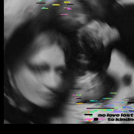
Los Thuthanaka
Wak’a
Yumi Zouma