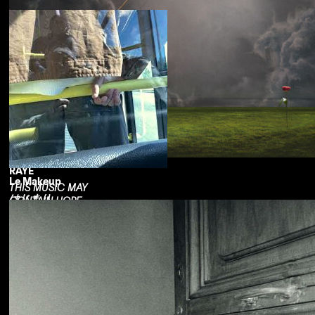
RAYE
Le Makeup
THIS MUSIC MAY
はじまり
CONTAIN HOPE.