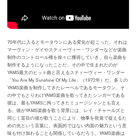
70年代に入るとモータウンにある変化が起こった。それは
マーヴィン・ゲイやスティーヴィー・ワンダーなどが楽曲
制作のコントロール権を徐々に獲得していき、自ら楽曲を
制作するようになったことだ。その中で生まれたのが
YAMS最大のヒット曲と言えるスティーヴィー・ワンダー
「You Are My Sunshine Of My Life」（1972年）だ。多くの
YAMS楽曲を制作してきたレーベルであるモータウン、そ
の中でもとりわけYAMS楽曲を歌ってきたシンガーである
彼は、最もYAMSに拘ってきたミュージシャンとも言え
る。彼がYAMS楽曲を歌う背景には、レイ・チャールズと
同じく盲目の彼が歌うことにより、物事を視覚で捉えるた
めの光という言葉に、表面的ではない内面の魅力という意
味も付け加わることも関係しているだろう。YAMS楽曲は