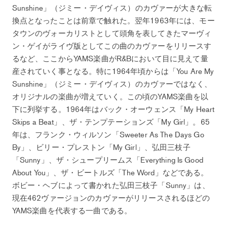
Sunshine」（ジミー・デイヴィス）のカヴァーが大きな転
換点となったことは前章で触れた。翌年1963年には、モー
タウンのヴォーカリストとして頭角を表してきたマーヴィ
ン・ゲイがライヴ版としてこの曲のカヴァーをリリースす
るなど、ここからYAMS楽曲がR&Bにおいて目に見えて量
産されていく事となる。特に1964年頃からは「You Are My
Sunshine」（ジミー・デイヴィス）のカヴァーではなく、
オリジナルの楽曲が増えていく。この頃のYAMS楽曲を以
下に列挙する。1964年はバック・オーウェンス「My Heart
Skips a Beat」、ザ・テンプテーションズ「My Girl」。65
年は、フランク・ウィルソン「Sweeter As The Days Go
By」、ビリー・プレストン「My Girl」、弘田三枝子
「Sunny」、ザ・シュープリームス「Everything Is Good
About You」、ザ・ビートルズ「The Word」などである。
ボビー・ヘブによって書かれた弘田三枝子「Sunny」は、
現在462ヴァージョンのカヴァーがリリースされるほどの
YAMS楽曲を代表する一曲である。