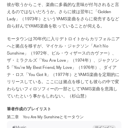
彼が歌うからこそ、楽曲に多義的な意味が付与されると言
えるのではないだろうか。さらに彼は翌年に「Golden
Lady」（1973年）というYAMS楽曲をさらに発売するなど
自ら好んでYAMS楽曲を歌っていることが伺える。
モータウンは70年代に入りデトロイトからカリフォルニア
へと拠点を移すが、マイケル・ジャクソン「Ain’t No
Sunshine」（1972年、ビル・ウィザースのカヴァー）、
ザ・ミラクルズ「You Are Love」（1974年）、ジャクソン
5「You’re My Best Friend, My Love」（1976年）、ダイア
ナ・ロス「You Got It」（1977年）とYAMS楽曲を定期的に
リリースしている。ここには拠点を移しても彼らの中で変
わらないフィロソフィーの一部としてYAMS楽曲を意識し
ていたという事かもしれない。（杉山慧）
筆者作成のプレイリスト
第二章 You Are My Sunshineとモータウン