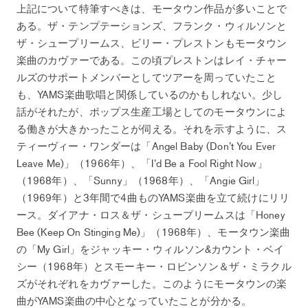
上記について特筆すべきは、モータウン作品が多いことで
ある。ザ・テンプテーションズ、フランク・ウィルソンと
ザ・シュープリームス、ビリー・プレストンもモータウン
楽曲のカヴァーである。この頃プレストンはレイ・チャー
ルズのサポートメンバーとしてツアーを周っていたこと
も、YAMS楽曲歌唱と関係しているのかもしれない。少し
話がそれたが、ポップス生産工場としてのモータウンによ
る働きが大きかったことが伺える。それを示すように、ス
ティーヴィー・ワンダーは「Angel Baby (Don’t You Ever
Leave Me)」（1966年）、「I’d Be a Fool Right Now」
（1968年）、「Sunny」（1968年）、「Angie Girl」
（1969年）と3年間で4曲ものYAMS楽曲を立て続けにリリ
ース。ダイアナ・ロス＆ザ・シュープリームスは「Honey
Bee (Keep On Stinging Me)」（1968年）、モータウン楽曲
の「My Girl」をジャッキー・ウィルソン&カウント・ベイ
シー（1968年）とスモーキー・ロビンソン＆ザ・ミラクル
ズがそれぞれをカヴァーした。このようにモータウンの楽
曲がYAMS楽曲の中心となっていたことが分かる。