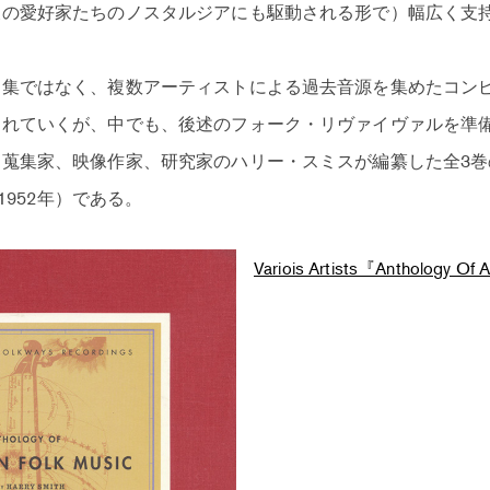
後の愛好家たちのノスタルジアにも駆動される形で）幅広く支
品集ではなく、複数アーティストによる過去音源を集めたコン
られていくが、中でも、後述のフォーク・リヴァイヴァルを準
集家、映像作家、研究家のハリー・スミスが編纂した全3巻のセット『
ic』（1952年）である。
Variois Artists『Anthology Of 