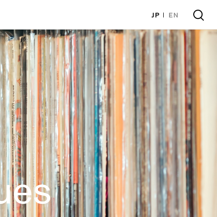
JP
EN
sues