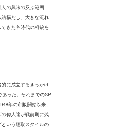
個人の興味の及ぶ範囲
も結構だし、大きな流れ
してきた各時代の相貌を
格的に成立するきっかけ
であった。それまでのSP
948年の市販開始以来、
ズの偉人達が戦前期に残
グという聴取スタイルの