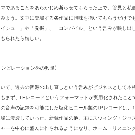
ーマであることをあらかじめ断らせてもらった上で、管見と私
てみよう。文中に登場する各作品に興味を抱いてもらうだけで
リイシュー」や「発掘」、「コンパイル」という営みが映し出
てもられたら嬉しい。
コンピレーション盤の興隆】
おいて、過去の音源の出し直しという営みがビジネスとして本
もまず、LPレコードというフォーマットが実用化されたこと
の音声の記録を可能にした塩化ビニール製のLPレコードは、1
市場に浸透していった。新録作品の他、主にスウィング・ジャ
ジャーを中心に盛んに作られるようになり、ホーム・リスニン