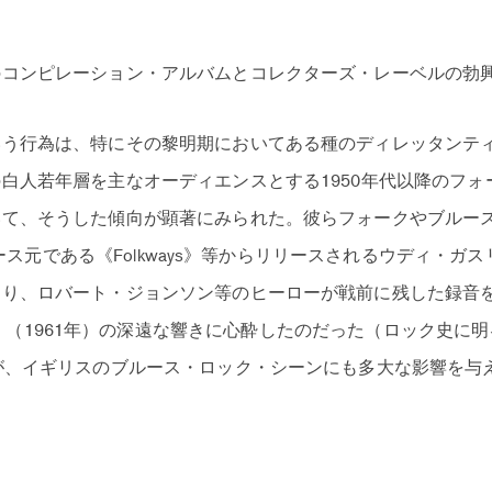
のコンピレーション・アルバムとコレクターズ・レーベルの勃
いう行為は、特にその黎明期においてある種のディレッタンテ
白人若年層を主なオーディエンスとする1950年代以降のフォ
いて、そうした傾向が顕著にみられた。彼らフォークやブルー
のリリース元である《Folkways》等からリリースされるウディ・
り、ロバート・ジョンソン等のヒーローが戦前に残した録音を集め
s Singers』（1961年）の深遠な響きに心酔したのだった（ロック
が、イギリスのブルース・ロック・シーンにも多大な影響を与