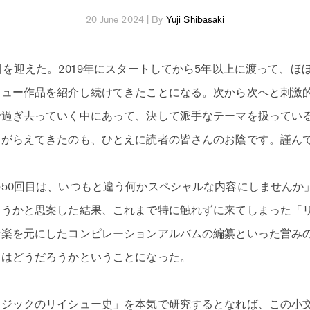
20 June 2024 | By
Yuji Shibasaki
目を迎えた。2019年にスタートしてから5年以上に渡って、ほ
シュー作品を紹介し続けてきたことになる。次から次へと刺激
で過ぎ去っていく中にあって、決して派手なテーマを扱ってい
ながらえてきたのも、ひとえに読者の皆さんのお陰です。謹ん
50回目は、いつもと違う何かスペシャルな内容にしませんか
ようかと思案した結果、これまで特に触れずに来てしまった「
音楽を元にしたコンピレーションアルバムの編纂といった営み
てはどうだろうかということになった。
ージックのリイシュー史」を本気で研究するとなれば、この小