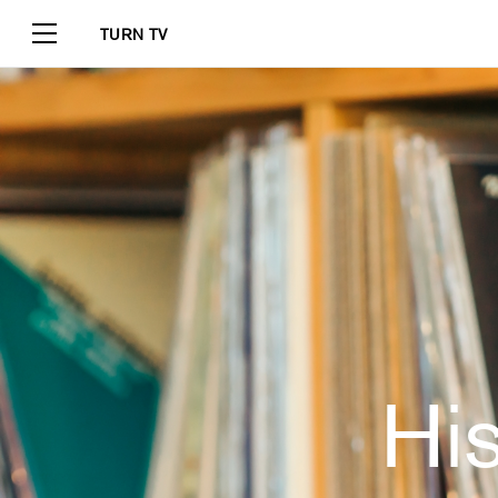
TURN TV
His