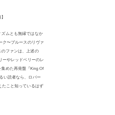
興】
ィズムとも無縁ではなか
ーク〜ブルースのリヴァ
スのファンは、上述の
ガスリーやレッドベリーのレ
た再発盤『King Of
史に明るい読者なら、ロバー
えたこと知っているはず