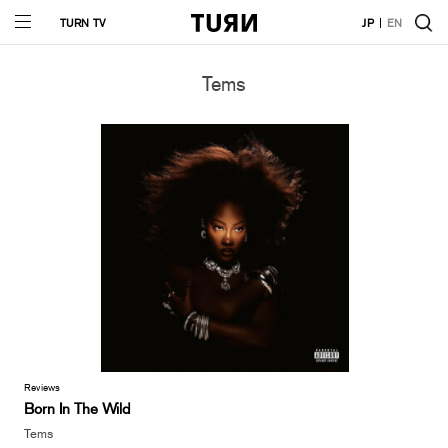
TURN TV
JP
EN
Tems
Reviews
Born In The Wild
Tems