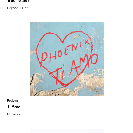
True To Self
Bryson Tiller
Reviews
Ti Amo
Phoenix