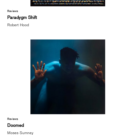
Reviews
Paradygm Shift
Robert Hood
Reviews
Doomed
Moses Sumney