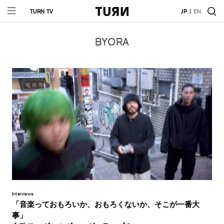
TURN TV
JP
EN
BYORA
Interviews
「音楽っておもろいか、おもろくないか、そこが一番大
事」