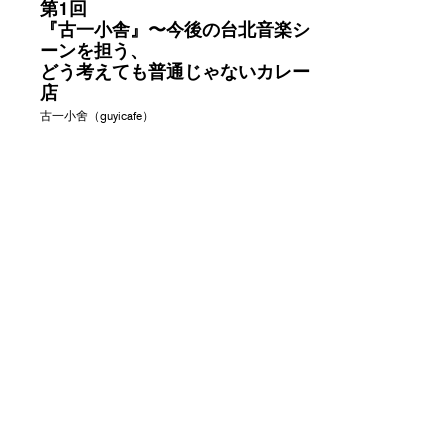
第1回
『古一小舎』〜今後の台北音楽シ
ーンを担う、
どう考えても普通じゃないカレー
店
古一小舍（guyicafe）