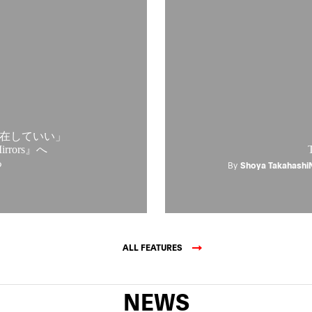
在していい」
rrors』へ
る
By
Shoya Takahashi
ALL FEATURES
NEWS