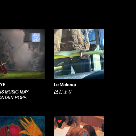
YE
Le Makeup
IS MUSIC MAY
はじまり
NTAIN HOPE.