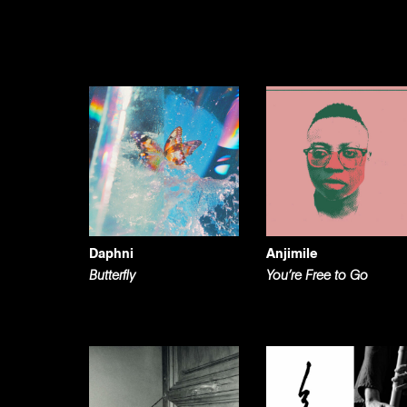
Daphni
Anjimile
Butterfly
You’re Free to Go