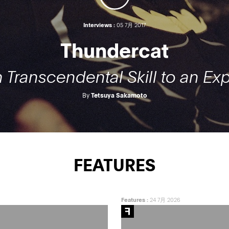
Interviews :
05 7月 2017
Thundercat
 Transcendental Skill to an Expr
By
Tetsuya Sakamoto
FEATURES
Features
:
24 7月 2026