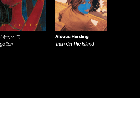
にわかれて
Aldous Harding
rgotten
Train On The Island