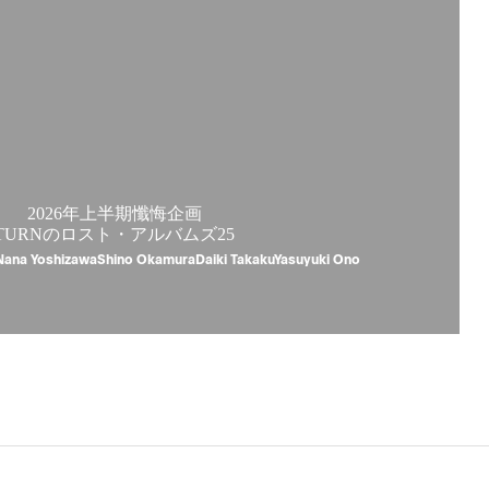
2026年上半期懺悔企画
TURNのロスト・アルバムズ25
Nana YoshizawaShino OkamuraDaiki TakakuYasuyuki Ono