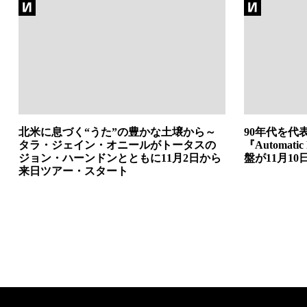
北米に息づく“うた”の豊かな土壌から～
90年代を代表
タラ・ジェイン・オニールがトータスの
『Automatic
ジョン・ハーンドンとともに11月2日から
盤が11月10
来日ツアー・スタート