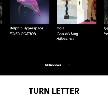
Dolphin Hyperspace
Cola
冬
ECHOLOCATION
Cost of Living
fo
Adjustment
All Reviews
TURN LETTER