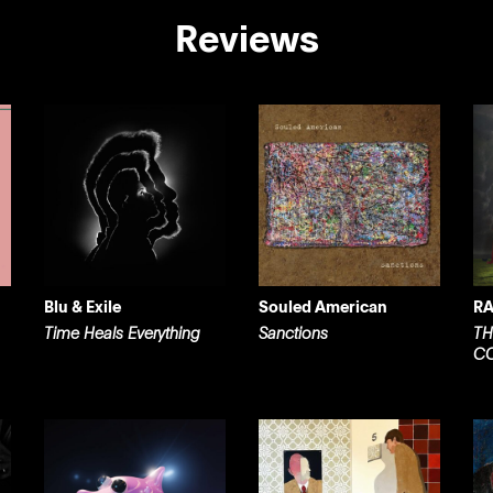
Reviews
Blu & Exile
Souled American
RA
Time Heals Everything
Sanctions
TH
CO