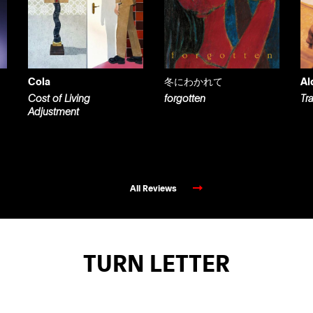
Cola
冬にわかれて
Al
Cost of Living
forgotten
Tr
Adjustment
All Reviews
TURN LETTER