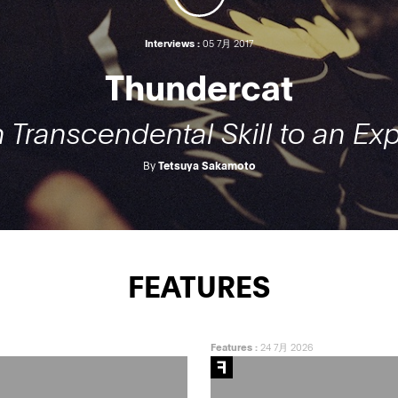
Interviews :
05 7月 2017
Thundercat
 Transcendental Skill to an Expr
By
Tetsuya Sakamoto
FEATURES
Features
:
24 7月 2026