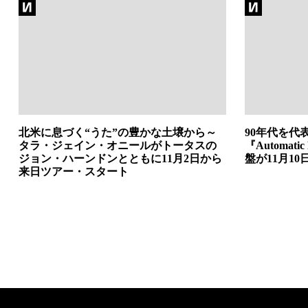
北米に息づく“うた”の豊かな土壌から～
90年代を代表
タラ・ジェイン・オニールがトータスの
『Automatic
ジョン・ハーンドンとともに11月2日から
盤が11月10
来日ツアー・スタート