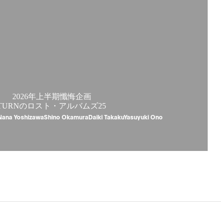
2026年上半期懺悔企画
TURNのロスト・アルバムズ25
Nana YoshizawaShino OkamuraDaiki TakakuYasuyuki Ono