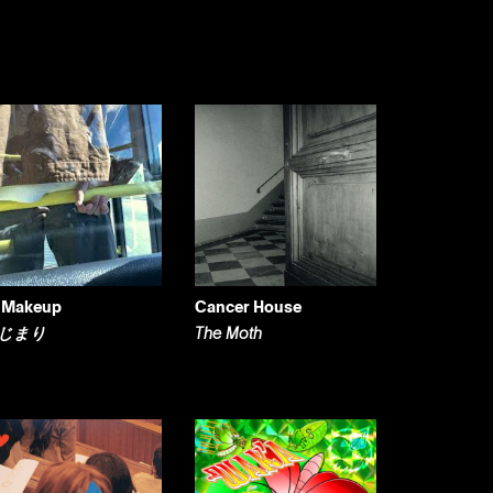
 Makeup
Cancer House
じまり
The Moth