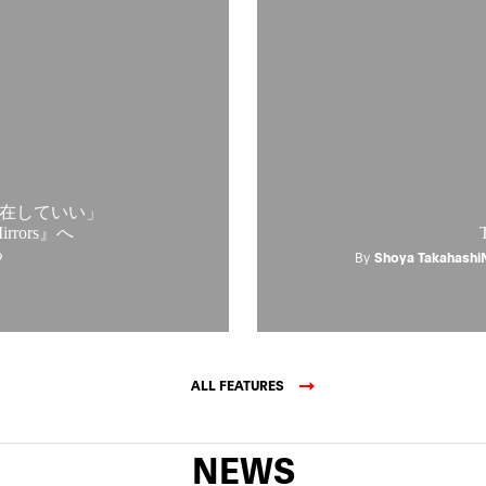
在していい」
rrors』へ
る
By
Shoya Takahashi
ALL FEATURES
NEWS