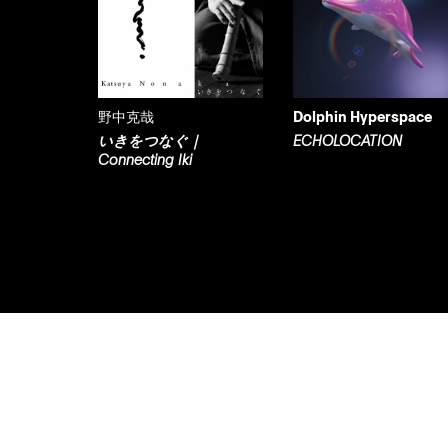
野中克哉
Dolphin Hyperspace
いきをつなぐ｜
ECHOLOCATION
Connecting Iki