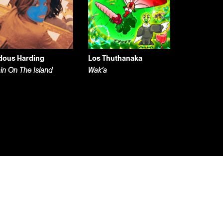
dous Harding
Los Thuthanaka
ain On The Island
Wak’a