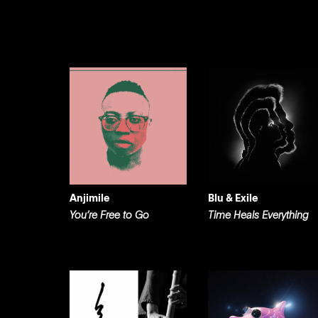
Anjimile
Blu & Exile
You’re Free to Go
Time Heals Everything