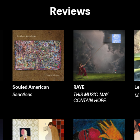
Reviews
Souled American
RAYE
Le
Sanctions
THIS MUSIC MAY
は
CONTAIN HOPE.