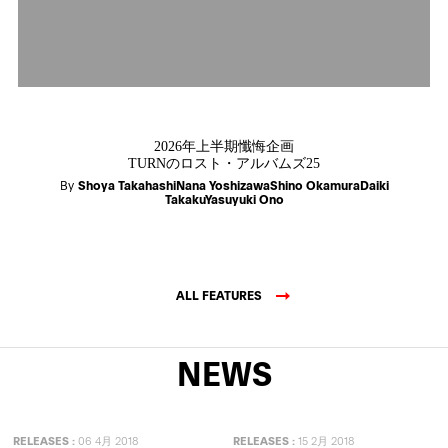
2026年上半期懺悔企画
TURNのロスト・アルバムズ25
By
Shoya TakahashiNana YoshizawaShino OkamuraDaiki
TakakuYasuyuki Ono
ALL FEATURES
NEWS
RELEASES
:
06 4月 2018
RELEASES
:
15 2月 2018