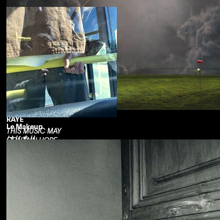
RAYE
Le Makeup
THIS MUSIC MAY
はじまり
CONTAIN HOPE.