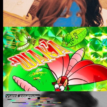
冬にわかれて
forgotten
Aldous Harding
Train On The Island