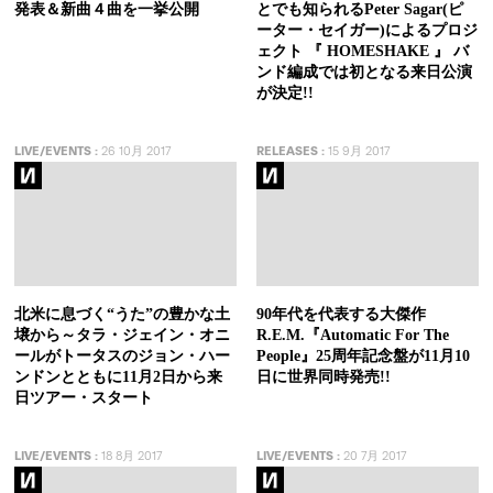
発表＆新曲４曲を一挙公開
とでも知られるPeter Sagar(ピ
ーター・セイガー)によるプロジ
ェクト 『 HOMESHAKE 』 バ
ンド編成では初となる来日公演
が決定!!
LIVE/EVENTS
:
26 10月 2017
RELEASES
:
15 9月 2017
北米に息づく“うた”の豊かな土
90年代を代表する大傑作
壌から～タラ・ジェイン・オニ
R.E.M.『Automatic For The
ールがトータスのジョン・ハー
People』25周年記念盤が11月10
ンドンとともに11月2日から来
日に世界同時発売!!
日ツアー・スタート
LIVE/EVENTS
:
18 8月 2017
LIVE/EVENTS
:
20 7月 2017