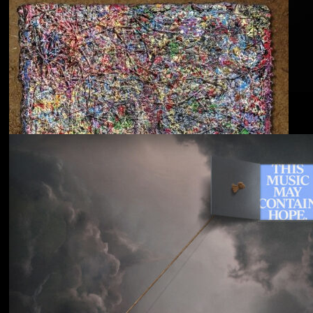
Blu & Exile
Time Heals Everything
Souled American
Sanctions