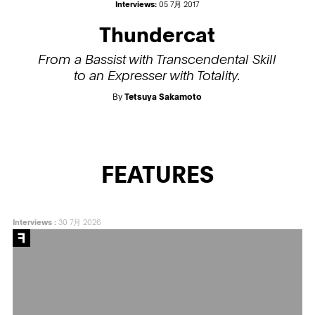
Interviews:
05 7月 2017
Thundercat
From a Bassist with Transcendental Skill
to an Expresser with Totality.
By
Tetsuya Sakamoto
FEATURES
Interviews
:
30 7月 2026