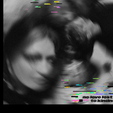
Los Thuthanaka
Wak’a
Yumi Zouma