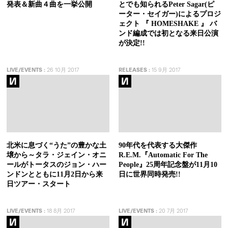
発表＆新曲４曲を一挙公開
とでも知られるPeter Sagar(ピ
ーター・セイガー)によるプロジ
ェクト 『 HOMESHAKE 』 バ
ンド編成では初となる来日公演
が決定!!
LIVE/EVENTS
:
26 10月 2017
RELEASES
:
15 9月 2017
北米に息づく“うた”の豊かな土
90年代を代表する大傑作
壌から～タラ・ジェイン・オニ
R.E.M.『Automatic For The
ールがトータスのジョン・ハー
People』25周年記念盤が11月10
ンドンとともに11月2日から来
日に世界同時発売!!
日ツアー・スタート
LIVE/EVENTS
:
18 8月 2017
LIVE/EVENTS
:
20 7月 2017