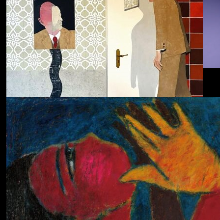
Dolphin Hyperspace
ECHOLOCATION
Cola
Cost of Living
Adjustment