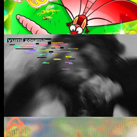
Aldous Harding
Train On The Island
Los Thuthanaka
Wak’a