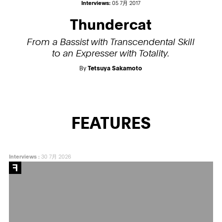
Interviews:
05 7月 2017
Thundercat
From a Bassist with Transcendental Skill
to an Expresser with Totality.
By
Tetsuya Sakamoto
FEATURES
Interviews
:
30 7月 2026