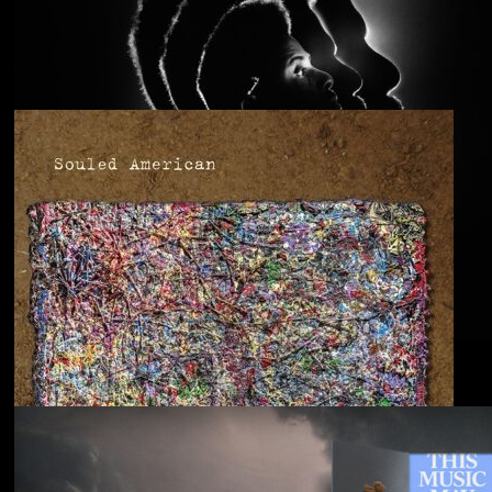
Anjimile
You’re Free to Go
Blu & Exile
Time Heals Everything