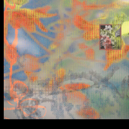
Yumi Zouma
No Love Lost to
Kindness
Simo Cell & Abdullah