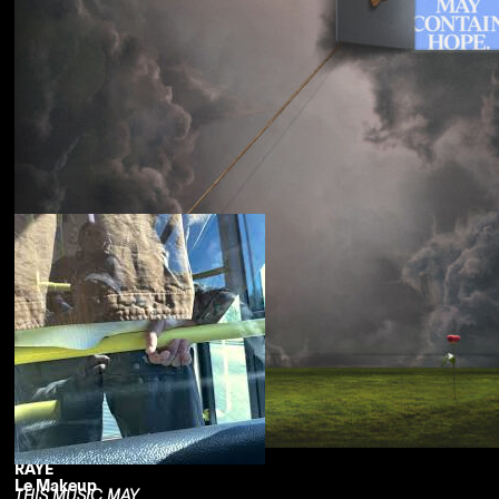
Souled American
Sanctions
RAYE
Le Makeup
THIS MUSIC MAY