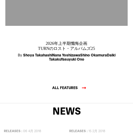
2026年上半期懺悔企画
TURNのロスト・アルバムズ25
By
Shoya TakahashiNana YoshizawaShino OkamuraDaiki
TakakuYasuyuki Ono
ALL FEATURES
NEWS
RELEASES
:
06 4月 2018
RELEASES
:
15 2月 2018