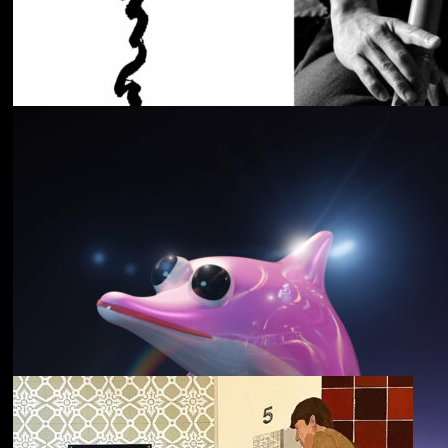
Cancer House
The Moth
野中克哉
いきをつなぐ｜
Connecting Iki