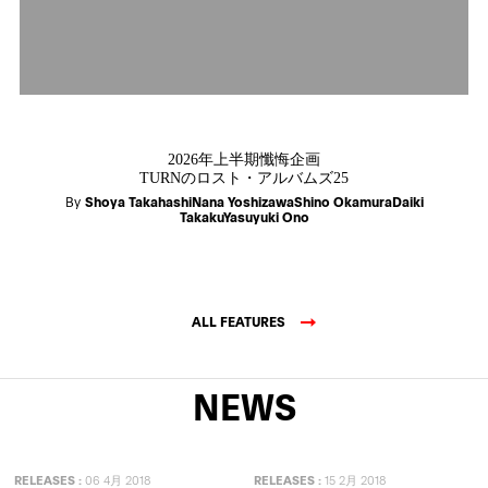
2026年上半期懺悔企画
TURNのロスト・アルバムズ25
By
Shoya TakahashiNana YoshizawaShino OkamuraDaiki
TakakuYasuyuki Ono
ALL FEATURES
NEWS
RELEASES
:
06 4月 2018
RELEASES
:
15 2月 2018