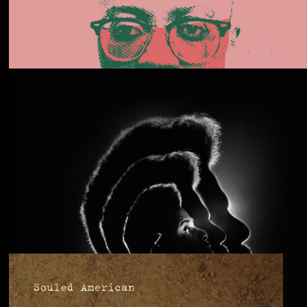
Daphni
Butterfly
Anjimile
You’re Free to Go