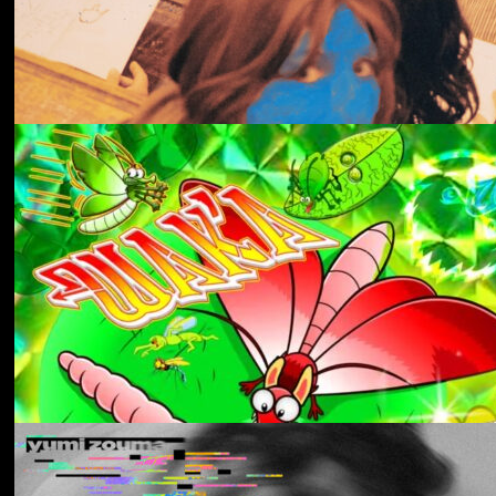
冬にわかれて
forgotten
Aldous Harding
Train On The Island