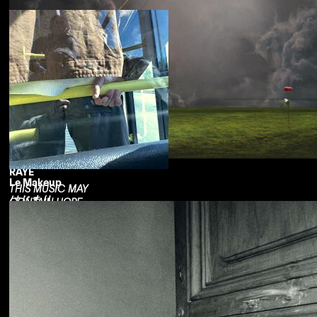
RAYE
Le Makeup
THIS MUSIC MAY
はじまり
CONTAIN HOPE.