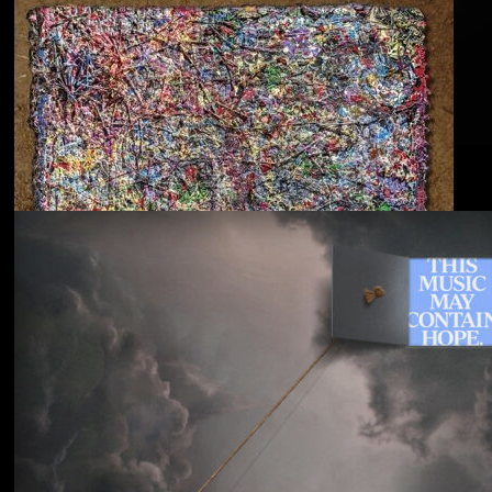
Blu & Exile
Time Heals Everything
Souled American
Sanctions