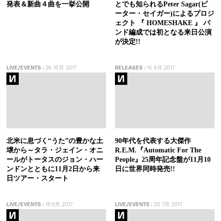
発表＆新曲４曲を一挙公開
とでも知られるPeter Sagar(ピ
ーター・セイガー)によるプロジ
ェクト 『 HOMESHAKE 』 バ
ンド編成では初となる来日公演
が決定!!
LIVE/EVENTS
:
26 10月 2017
RELEASES
:
15 9月 2017
北米に息づく“うた”の豊かな土
90年代を代表する大傑作
壌から～タラ・ジェイン・オニ
R.E.M.『Automatic For The
ールがトータスのジョン・ハー
People』25周年記念盤が11月10
ンドンとともに11月2日から来
日に世界同時発売!!
日ツアー・スタート
LIVE/EVENTS
:
18 8月 2017
LIVE/EVENTS
:
20 7月 2017