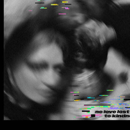
Los Thuthanaka
Wak’a
Yumi Zouma