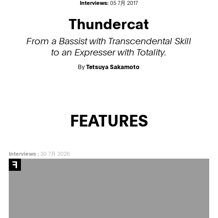
Interviews:
05 7月 2017
Thundercat
From a Bassist with Transcendental Skill
to an Expresser with Totality.
By
Tetsuya Sakamoto
FEATURES
Interviews
:
30 7月 2026